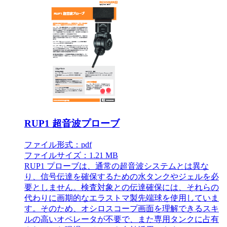
RUP1 超音波プローブ
ファイル形式：pdf
ファイルサイズ：1.21 MB
RUP1 プローブは、通常の超音波システムとは異な
り、信号伝達を確保するための水タンクやジェルを必
要としません。検査対象との伝達確保には、それらの
代わりに画期的なエラストマ製先端球を使用していま
す。そのため、オシロスコープ画面を理解できるスキ
ルの高いオペレータが不要で、また専用タンクに占有