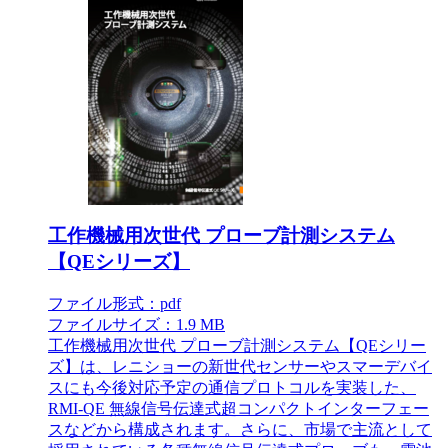
工作機械用次世代 プローブ計測システム
【QEシリーズ】
ファイル形式：pdf
ファイルサイズ：1.9 MB
工作機械用次世代 プローブ計測システム【QEシリー
ズ】は、レニショーの新世代センサーやスマーデバイ
スにも今後対応予定の通信プロトコルを実装した、
RMI-QE 無線信号伝達式超コンパクトインターフェー
スなどから構成されます。さらに、市場で主流として