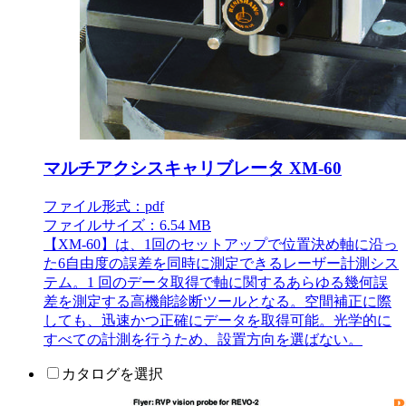
マルチアクシスキャリブレータ XM-60
ファイル形式：pdf
ファイルサイズ：6.54 MB
【XM-60】は、1回のセットアップで位置決め軸に沿っ
た6自由度の誤差を同時に測定できるレーザー計測シス
テム。1 回のデータ取得で軸に関するあらゆる幾何誤
差を測定する高機能診断ツールとなる。空間補正に際
しても、迅速かつ正確にデータを取得可能。光学的に
すべての計測を行うため、設置方向を選ばない。
カタログを選択