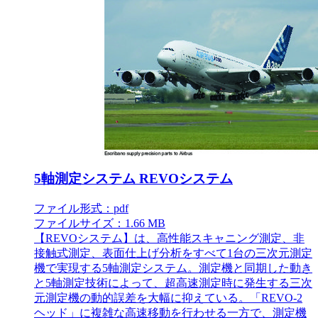
5軸測定システム REVOシステム
ファイル形式：pdf
ファイルサイズ：1.66 MB
【REVOシステム】は、高性能スキャニング測定、非
接触式測定、表面仕上げ分析をすべて1台の三次元測定
機で実現する5軸測定システム。測定機と同期した動き
と5軸測定技術によって、超高速測定時に発生する三次
元測定機の動的誤差を大幅に抑えている。「REVO-2
ヘッド」に複雑な高速移動を行わせる一方で、測定機