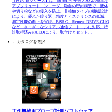
【FORTiSシリーズ】は、耐振動性が最大30Gの堅牢な
アブソリュートエンコーダ。独自の密封構造で、液体
や切り粉などの侵入を防止。非接触タイプの機械設計
により、優れた繰り返し精度とヒステリシスの低減、
測定性能の向上を実現。BiSS C、Siemens DRIVE-CLiQ
など、さまざまなシリアル通信プロトコルに対応。特
許取得済みのLEDにより、取付けとセット…
カタログを選択
工作機械用プローブ計測ソフトウェア