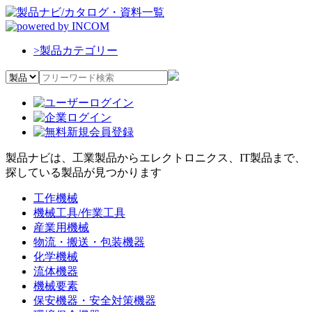
>
製品カテゴリー
製品ナビは、工業製品からエレクトロニクス、IT製品まで、
探している製品が見つかります
工作機械
機械工具/作業工具
産業用機械
物流・搬送・包装機器
化学機械
流体機器
機械要素
保安機器・安全対策機器