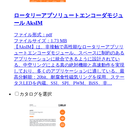
ロータリーアブソリュートエンコーダモジュ
ール AksIM
ファイル形式：pdf
ファイルサイズ：1.73 MB
【AksIM】は、非接触で高性能なロータリーアブソリ
ュートエンコーダモジュール。スペースに制約のある
アプリケーションに統合できるように設計されてい
る。中空リングによる真の絶対機能と高速動作を実現
しており、多くのアプリケーションに適している。最
高分解能：20bit、耐腐食性磁気リングを採用、ステー
タスLEDを内蔵。SSI、SPI、PWM、BiSS、非…
カタログを選択