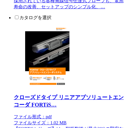
採用されている各種無線信号伝達式プローブも、電池
寿命の改善、セットアップのシンプル化、…
カタログを選択
クローズドタイプ リニアアブソリュートエン
コーダ FORTiS…
ファイル形式：pdf
ファイルサイズ：1.02 MB