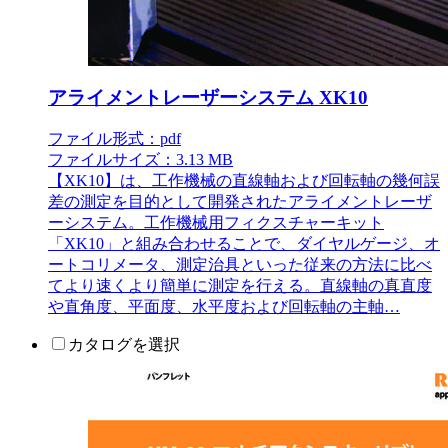
アライメントレーザーシステム XK10
ファイル形式：pdf
ファイルサイズ：3.13 MB
【XK10】は、工作機械の直線軸および回転軸の幾何誤
差の測定を目的として開発されたアライメントレーザ
ーシステム。工作機械用フィクスチャーキット
「XK10」と組み合わせることで、ダイヤルゲージ、オ
ートコリメータ、測定治具といった従来の方法に比べ
てより速くより簡単に測定を行える。直線軸の真直度
や直角度、平面度、水平度および回転軸の主軸…
カタログを選択