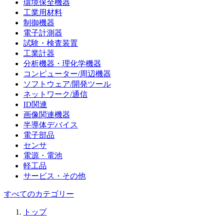
環境保全機器
工業用材料
制御機器
電子計測器
試験・検査装置
工業計器
分析機器・理化学機器
コンピューター/周辺機器
ソフトウェア/開発ツール
ネットワーク/通信
ID関連
画像関連機器
半導体デバイス
電子部品
センサ
電源・電池
軽工品
サービス・その他
すべてのカテゴリー
トップ