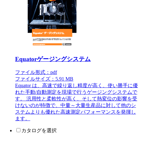
Equatorゲージングシステム
ファイル形式：pdf
ファイルサイズ：5.91 MB
Equator は、高速で繰り返し精度が高く、使い勝手に優
れた手動/自動測定を現場で行うゲージングシステムで
す。 汎用性と柔軟性が高く、そして熱変位の影響を受
けないのが特徴で、中量～大量生産品に対して他のシ
ステムよりも優れた高速測定パフォーマンスを発揮し
ます。
カタログを選択