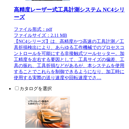
高精度レーザー式工具計測システム NC4シリ
ーズ
ファイル形式：pdf
ファイルサイズ：2.11 MB
【NC4シリーズ】は、高精度かつ高速の工具計測／工
具折損検出により、あらゆる工作機械でのプロセスコ
ントロールを可能にする非接触式ツールセッター。加
工精度を左右する要因として、工具サイズの偏差、工
具の振れ、工具折損などがあるが、本システムを使用
することでこれらを制御できるようになり、加工時に
使用する実際の送り速度や回転速度でさ…
カタログを選択