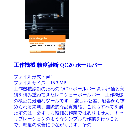
工作機械 精度診断 QC20 ボールバー
ファイル形式：pdf
ファイルサイズ：15.3 MB
工作機械診断のための QC20 ボールバー 高い評価と実
績を積み重ねてきたレニショーボールバー。工作機械
の検証に最適なツールです。 厳しい公差、顧客から求
められる納期、国際的な品質規格。これらすべてを満
たすのは、必ずしも複雑な作業ではありません。キャ
リブレーションのようなシンプルな作業を行うこと
で、精度の改善につながります。その…