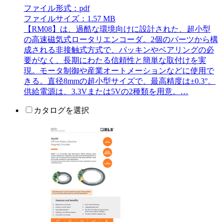
ファイル形式：pdf
ファイルサイズ：1.57 MB
【RM08】は、過酷な環境向けに設計された、超小型
の高速磁気式ロータリエンコーダ。2個のパーツから構
成される非接触式方式で、パッキンやベアリングの必
要がなく、長期にわたる信頼性と簡単な取付けを実
現。モータ制御や産業オートメーションなどに使用で
きる。直径8mmの超小型サイズで、最高精度は±0.3°。
供給電源は、3.3Vまたは5Vの2種類を用意。…
カタログを選択