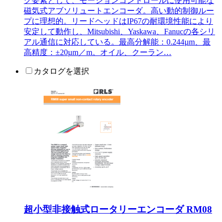
ク要素として、モーションコントロールに使用可能な
磁気式アブソリュートエンコーダ。高い動的制御ルー
プに理想的。リードヘッドはIP67の耐環境性能により
安定して動作し、Mitsubishi、Yaskawa、Fanucの各シリ
アル通信に対応している。最高分解能：0.244µm、最
高精度：±20µm／m。オイル、クーラン…
カタログを選択
超小型非接触式ロータリーエンコーダ RM08