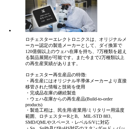
ロチェスターエレクトロニクスは、オリジナルメ
ーカー認定の製造メーカーとして、ダイ換算で
120億個以上のウェハ在庫を持ち、7万種類を超え
る製品展開が可能です。また今まで2万種類以上
の再生産実績があります。
ロチェスター再生産品の特徴:
・再生産にはオリジナル半導体メーカーより直接
移管された情報と技術を使用
・完成品在庫の継続製造
・ウェハ在庫からの再生産品(Build-to-order
products)
・製造工程は、民生用/産業用/ミリタリー用温度
範囲、ロチェスターRとB, MIL-STD 883、
SMD/QMLやスペース・レベルS/Vに対応
・Sn、SnPb及びRoHS対応のスタンダード・パッ