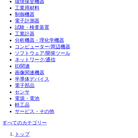
環境保全機器
工業用材料
制御機器
電子計測器
試験・検査装置
工業計器
分析機器・理化学機器
コンピューター/周辺機器
ソフトウェア/開発ツール
ネットワーク/通信
ID関連
画像関連機器
半導体デバイス
電子部品
センサ
電源・電池
軽工品
サービス・その他
すべてのカテゴリー
トップ