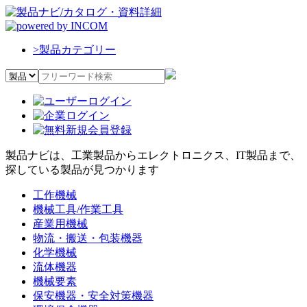
>
製品カテゴリー
製品ナビは、工業製品からエレクトロニクス、IT製品まで、
探している製品が見つかります
工作機械
機械工具/作業工具
産業用機械
物流・搬送・包装機器
化学機械
流体機器
機械要素
保安機器・安全対策機器