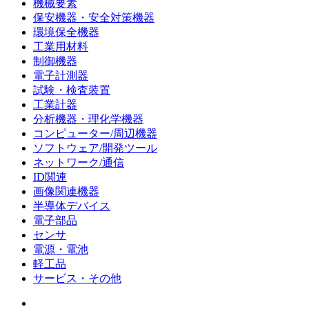
機械要素
保安機器・安全対策機器
環境保全機器
工業用材料
制御機器
電子計測器
試験・検査装置
工業計器
分析機器・理化学機器
コンピューター/周辺機器
ソフトウェア/開発ツール
ネットワーク/通信
ID関連
画像関連機器
半導体デバイス
電子部品
センサ
電源・電池
軽工品
サービス・その他