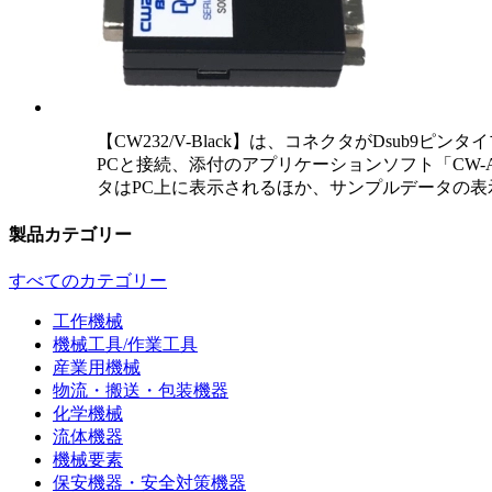
【CW232/V-Black】は、コネクタがDsub9
PCと接続、添付のアプリケーションソフト「CW-
タはPC上に表示されるほか、サンプルデータの表示
製品カテゴリー
すべてのカテゴリー
工作機械
機械工具/作業工具
産業用機械
物流・搬送・包装機器
化学機械
流体機器
機械要素
保安機器・安全対策機器