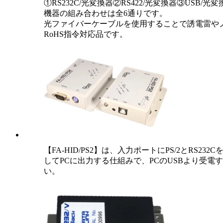
①RS232C/光変換器②RS422/光変換器③U
機器の組み合わせは全6通りです。
光ファイバーケーブルを使用することで誘電雷や
RoHS指令対応品です。
【FA-HID/PS2】は、入力ポートにPS/2とRS2
してPCに出力する仕組みで、PCのUSBより受
い。