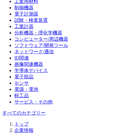
工業用材料
制御機器
電子計測器
試験・検査装置
工業計器
分析機器・理化学機器
コンピューター/周辺機器
ソフトウェア/開発ツール
ネットワーク/通信
ID関連
画像関連機器
半導体デバイス
電子部品
センサ
電源・電池
軽工品
サービス・その他
すべてのカテゴリー
トップ
企業情報