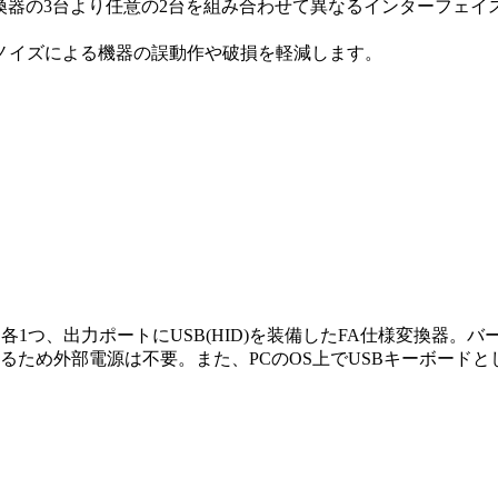
SB/光変換器の3台より任意の2台を組み合わせて異なるインターフェ
ノイズによる機器の誤動作や破損を軽減します。
32Cを各1つ、出力ポートにUSB(HID)を装備したFA仕様変換器。
電するため外部電源は不要。また、PCのOS上でUSBキーボー