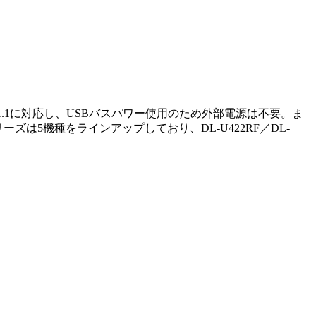
USB1.1に対応し、USBバスパワー使用のため外部電源は不要。ま
シリーズは5機種をラインアップしており、DL-U422RF／DL-