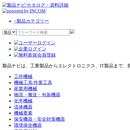
>
製品カテゴリー
製品ナビは、工業製品からエレクトロニクス、IT製品まで、
工作機械
機械工具/作業工具
産業用機械
物流・搬送・包装機器
化学機械
流体機器
機械要素
保安機器・安全対策機器
環境保全機器