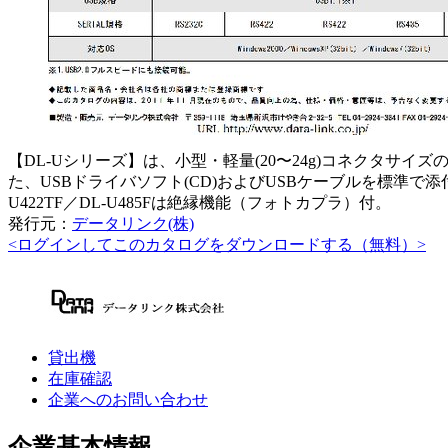
【DL-Uシリーズ】は、小型・軽量(20〜24g)コネクタサイズの
た、USBドライバソフト(CD)およびUSBケーブルを標準で添付し、
U422TF／DL-U485Fは絶縁機能（フォトカプラ）付。
発行元：
データリンク(株)
<ログインしてこのカタログをダウンロードする（無料）>
貸出機
在庫確認
企業へのお問い合わせ
企業基本情報