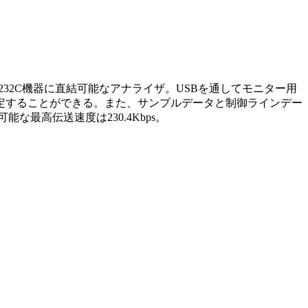
持つRS232C機器に直結可能なアナライザ。USBを通してモニター用
を設定することができる。また、サンプルデータと制御ラインデー
最高伝送速度は230.4Kbps。