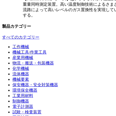
重量同時測定装置。高い温度制御技術によるさまざ
流路によって高いレベルのガス置換性を実現して
する。
製品カテゴリー
すべてのカテゴリー
工作機械
機械工具/作業工具
産業用機械
物流・搬送・包装機器
化学機械
流体機器
機械要素
保安機器・安全対策機器
環境保全機器
工業用材料
制御機器
電子計測器
試験・検査装置