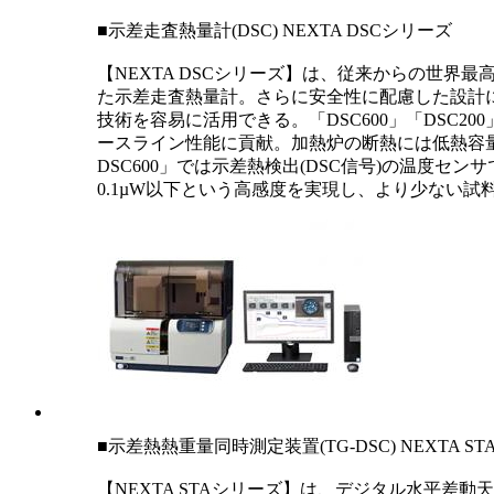
■示差走査熱量計(DSC) NEXTA DSCシリーズ
【NEXTA DSCシリーズ】は、従来からの世界
た示差走査熱量計。さらに安全性に配慮した設計
技術を容易に活用できる。「DSC600」「DS
ースライン性能に貢献。加熱炉の断熱には低熱容
DSC600」では示差熱検出(DSC信号)の温度
0.1µW以下という高感度を実現し、より少ない
■示差熱熱重量同時測定装置(TG-DSC) NEXTA S
【NEXTA STAシリーズ】は、デジタル水平