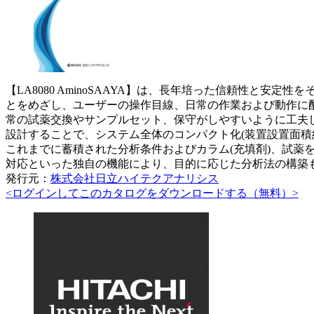
【LA8080 AminoSAAYA】は、長年培った信頼性
とをめざし、ユーザーの操作目線、日常の作業および動作に
常の試薬交換やサンプルセット、保守がしやすいように工夫
設計することで、システム全体のコンパクト化(装置設置面積
これまでに蓄積された分析条件およびカラム(充填剤)、試薬
対応といった独自の機能により、目的に応じた分析法の構築
発行元：
株式会社日立ハイテクアナリシス
<ログインしてこのカタログをダウンロードする（無料）>