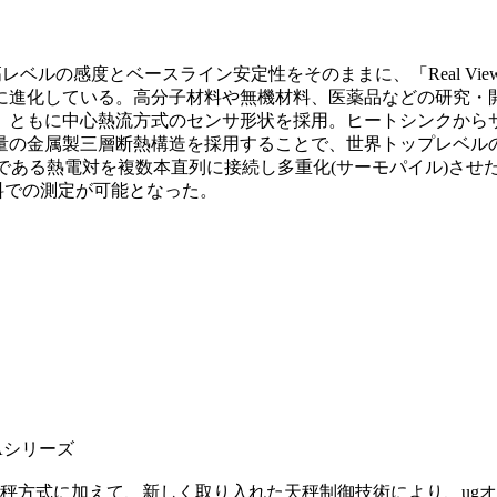
最高レベルの感度とベースライン安定性をそのままに、「Real 
に進化している。高分子材料や無機材料、医薬品などの研究・
C200」ともに中心熱流方式のセンサ形状を採用。ヒートシンク
量の金属製三層断熱構造を採用することで、世界トップレベルの
センサである熱電対を複数本直列に接続し多重化(サーモパイル)さ
試料での測定が可能となった。
TAシリーズ
差動天秤方式に加えて、新しく取り入れた天秤制御技術により、u