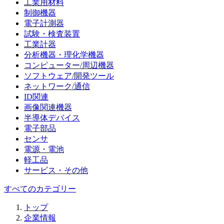
工業用材料
制御機器
電子計測器
試験・検査装置
工業計器
分析機器・理化学機器
コンピューター/周辺機器
ソフトウェア/開発ツール
ネットワーク/通信
ID関連
画像関連機器
半導体デバイス
電子部品
センサ
電源・電池
軽工品
サービス・その他
すべてのカテゴリー
トップ
企業情報