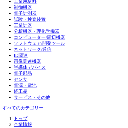
工業用材料
制御機器
電子計測器
試験・検査装置
工業計器
分析機器・理化学機器
コンピューター/周辺機器
ソフトウェア/開発ツール
ネットワーク/通信
ID関連
画像関連機器
半導体デバイス
電子部品
センサ
電源・電池
軽工品
サービス・その他
すべてのカテゴリー
トップ
企業情報