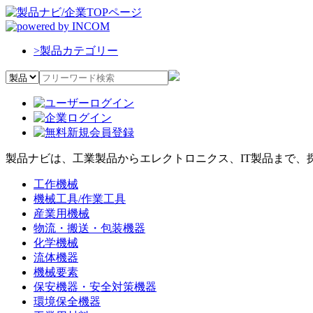
>
製品カテゴリー
製品ナビは、工業製品からエレクトロニクス、IT製品まで、
工作機械
機械工具/作業工具
産業用機械
物流・搬送・包装機器
化学機械
流体機器
機械要素
保安機器・安全対策機器
環境保全機器