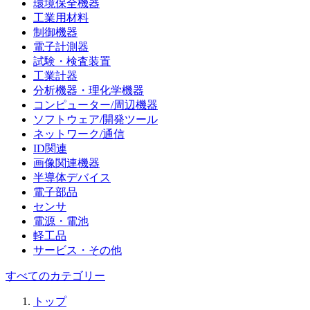
環境保全機器
工業用材料
制御機器
電子計測器
試験・検査装置
工業計器
分析機器・理化学機器
コンピューター/周辺機器
ソフトウェア/開発ツール
ネットワーク/通信
ID関連
画像関連機器
半導体デバイス
電子部品
センサ
電源・電池
軽工品
サービス・その他
すべてのカテゴリー
トップ