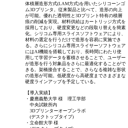
体積層造形方式(LAM方式)を用いたシリコーンゴ
ム3Dプリンタ。従来製品と比べて、造形の向上
が可能。優れた透明性と3Dプリント特有の積層
痕の削減を実現。材料供給はカートリッジ方式を
採用しており、硬度変更などの段取り替えを簡素
化。シリコム専用スライスソフトウェアにより、
材料の選定を行うだけで造形を容易に実施でき
る。さらにシリコム専用スライサーソフトウェア
にはAI機能を搭載しており、長時間にわたり使
用して学習データを蓄積させることで、ユーザー
が造形を行う対象品をさらに最適化することがで
きる。架橋接合することで、さらなる複雑な形状
の造形が可能。低硬度から高硬度までさまざまな
硬度ラインアップを予定している。
【導入実績】
・慶應義塾大学 様 理工学部
中央試験所内
3Dプリンターオープンラボ
(デスクトップタイプ)
・立命館大学 様