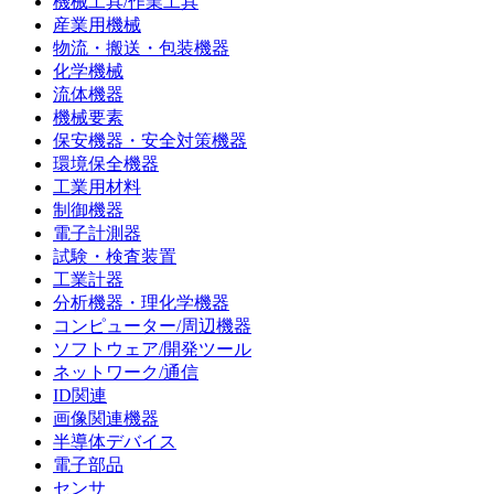
機械工具/作業工具
産業用機械
物流・搬送・包装機器
化学機械
流体機器
機械要素
保安機器・安全対策機器
環境保全機器
工業用材料
制御機器
電子計測器
試験・検査装置
工業計器
分析機器・理化学機器
コンピューター/周辺機器
ソフトウェア/開発ツール
ネットワーク/通信
ID関連
画像関連機器
半導体デバイス
電子部品
センサ