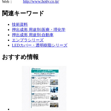
http://www.hotty.co.jp/
Web：
関連キーワード
技術資料
押出成形 用途別:医療・理化学
押出成形 用途別:自動車
エンプラシリーズ
LEDカバー・透明樹脂シリーズ
おすすめ情報