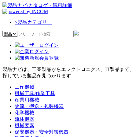
>
製品カテゴリー
製品ナビは、工業製品からエレクトロニクス、IT製品まで、
探している製品が見つかります
工作機械
機械工具/作業工具
産業用機械
物流・搬送・包装機器
化学機械
流体機器
機械要素
保安機器・安全対策機器