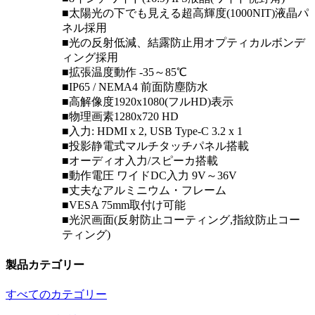
■太陽光の下でも見える超高輝度(1000NIT)液晶パ
ネル採用
■光の反射低減、結露防止用オプティカルボンデ
ィング採用
■拡張温度動作 -35～85℃
■IP65 / NEMA4 前面防塵防水
■高解像度1920x1080(フルHD)表示
■物理画素1280x720 HD
■入力: HDMI x 2, USB Type-C 3.2 x 1
■投影静電式マルチタッチパネル搭載
■オーディオ入力/スピーカ搭載
■動作電圧 ワイドDC入力 9V～36V
■丈夫なアルミニウム・フレーム
■VESA 75mm取付け可能
■光沢画面(反射防止コーティング,指紋防止コー
ティング)
製品カテゴリー
すべてのカテゴリー