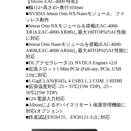
【Vecow EAC-4000 特長】
■幅112×高さ45×奥行103mm
■NVIDIA Jetson Orin NX/Nanoモジュール、ファ
ンレス動作
■Jetson Orin NXモジュールを搭載(EAC-4000-
XR16.EAC-4000-XR08)し最大100TOPSのAI 性能
に対応
■Jetson Orin Nanoモジュールを搭載(EAC-4000-
AR08,EAC-4000-AR04)し最大40TOPSのAI 性能に
対応
■DLアクセラレータ:2x NVDLA Engines v2.0
■拡張スロット1 Mini PCIe (Full-size, PCIe, USB
2.0)に対応
■1 GigE LAN(RJ45), 4 USB3.1, 2 COM, 1 HDMI
■拡張温度対応 -25～55℃(15W TDP), -25～
50℃(25W TDP)
■12V電源入力対応
■Allxonによるデバイスリモート保護管理機能に
対応(オプション)
■鉄道認証EN50155、EN50121-3-2に対応