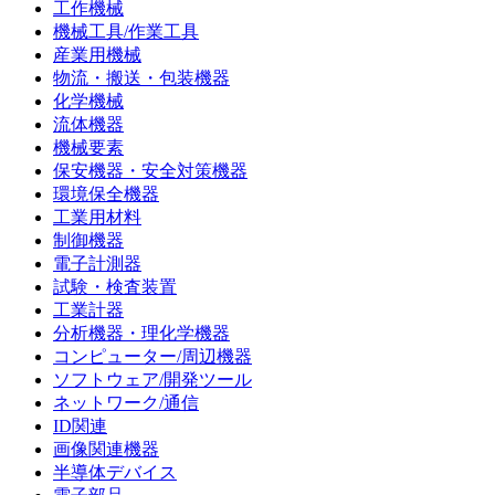
工作機械
機械工具/作業工具
産業用機械
物流・搬送・包装機器
化学機械
流体機器
機械要素
保安機器・安全対策機器
環境保全機器
工業用材料
制御機器
電子計測器
試験・検査装置
工業計器
分析機器・理化学機器
コンピューター/周辺機器
ソフトウェア/開発ツール
ネットワーク/通信
ID関連
画像関連機器
半導体デバイス