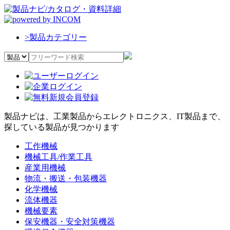
>
製品カテゴリー
製品ナビは、工業製品からエレクトロニクス、IT製品まで、
探している製品が見つかります
工作機械
機械工具/作業工具
産業用機械
物流・搬送・包装機器
化学機械
流体機器
機械要素
保安機器・安全対策機器