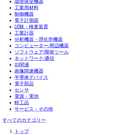
環境保全機器
工業用材料
制御機器
電子計測器
試験・検査装置
工業計器
分析機器・理化学機器
コンピューター/周辺機器
ソフトウェア/開発ツール
ネットワーク/通信
ID関連
画像関連機器
半導体デバイス
電子部品
センサ
電源・電池
軽工品
サービス・その他
すべてのカテゴリー
トップ