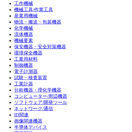
工作機械
機械工具/作業工具
産業用機械
物流・搬送・包装機器
化学機械
流体機器
機械要素
保安機器・安全対策機器
環境保全機器
工業用材料
制御機器
電子計測器
試験・検査装置
工業計器
分析機器・理化学機器
コンピューター/周辺機器
ソフトウェア/開発ツール
ネットワーク/通信
ID関連
画像関連機器
半導体デバイス