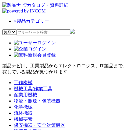
>
製品カテゴリー
製品ナビは、工業製品からエレクトロニクス、IT製品まで、
探している製品が見つかります
工作機械
機械工具/作業工具
産業用機械
物流・搬送・包装機器
化学機械
流体機器
機械要素
保安機器・安全対策機器