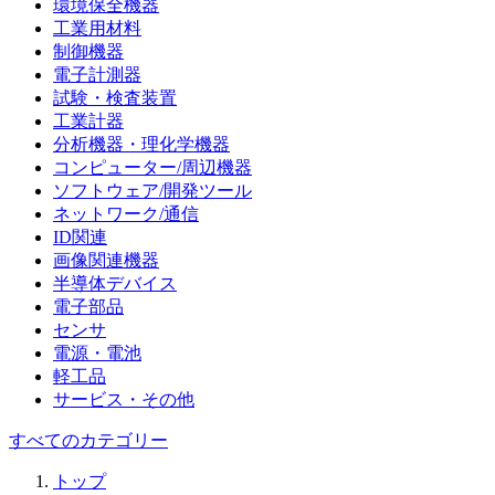
環境保全機器
工業用材料
制御機器
電子計測器
試験・検査装置
工業計器
分析機器・理化学機器
コンピューター/周辺機器
ソフトウェア/開発ツール
ネットワーク/通信
ID関連
画像関連機器
半導体デバイス
電子部品
センサ
電源・電池
軽工品
サービス・その他
すべてのカテゴリー
トップ