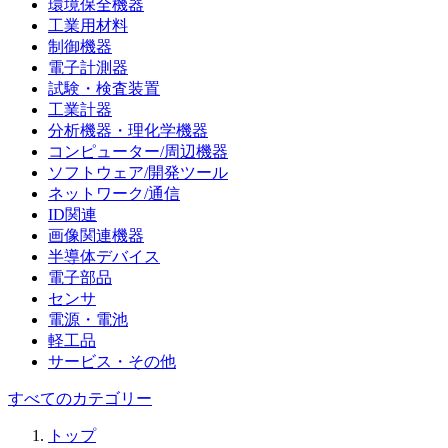
環境保全機器
工業用材料
制御機器
電子計測器
試験・検査装置
工業計器
分析機器・理化学機器
コンピューター/周辺機器
ソフトウェア/開発ツール
ネットワーク/通信
ID関連
画像関連機器
半導体デバイス
電子部品
センサ
電源・電池
軽工品
サービス・その他
すべてのカテゴリー
トップ