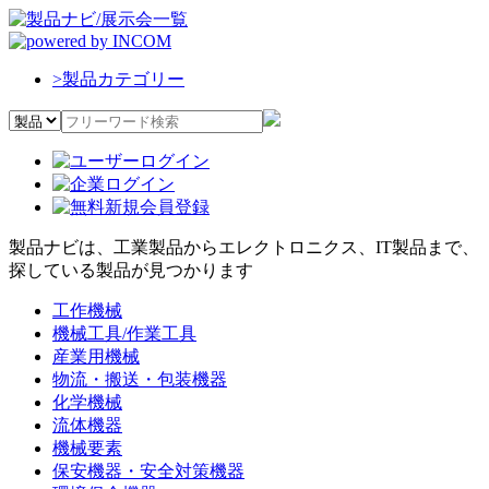
>
製品カテゴリー
製品ナビは、工業製品からエレクトロニクス、IT製品まで、
探している製品が見つかります
工作機械
機械工具/作業工具
産業用機械
物流・搬送・包装機器
化学機械
流体機器
機械要素
保安機器・安全対策機器