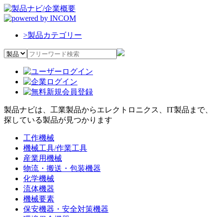
>
製品カテゴリー
製品ナビは、工業製品からエレクトロニクス、IT製品まで、
探している製品が見つかります
工作機械
機械工具/作業工具
産業用機械
物流・搬送・包装機器
化学機械
流体機器
機械要素
保安機器・安全対策機器