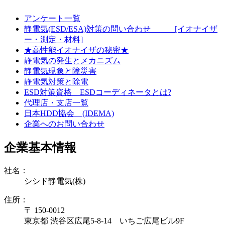
アンケート一覧
静電気(ESD/ESA)対策の問い合わせ [イオナイザ
ー・測定・材料]
★高性能イオナイザの秘密★
静電気の発生とメカニズム
静電気現象と障災害
静電気対策と除電
ESD対策資格 ESDコーディネータとは?
代理店・支店一覧
日本HDD協会 (IDEMA)
企業へのお問い合わせ
企業基本情報
社名：
シシド静電気(株)
住所：
〒 150-0012
東京都 渋谷区広尾5-8-14 いちご広尾ビル9F