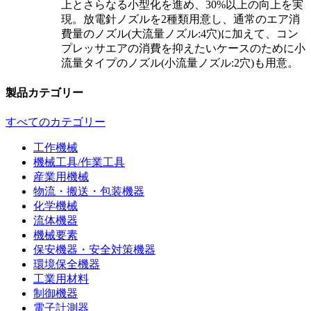
上とさらなる小型化を進め、30%以上の向上を実
現。放電針ノズルを2種類用意し、通常のエア消
費量のノズル(大流量ノズル:4穴)に加えて、コン
プレッサエアの消費を抑えたいケースのために小
流量タイプのノズル(小流量ノズル:2穴)も用意。
製品カテゴリー
すべてのカテゴリー
工作機械
機械工具/作業工具
産業用機械
物流・搬送・包装機器
化学機械
流体機器
機械要素
保安機器・安全対策機器
環境保全機器
工業用材料
制御機器
電子計測器