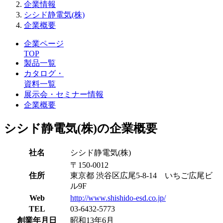
企業情報
シシド静電気(株)
企業概要
企業ページ
TOP
製品一覧
カタログ・
資料一覧
展示会・セミナー情報
企業概要
シシド静電気(株)の企業概要
社名
シシド静電気(株)
〒150-0012
住所
東京都 渋谷区広尾5-8-14 いちご広尾ビ
ル9F
Web
http://www.shishido-esd.co.jp/
TEL
03-6432-5773
創業年月日
昭和13年6月