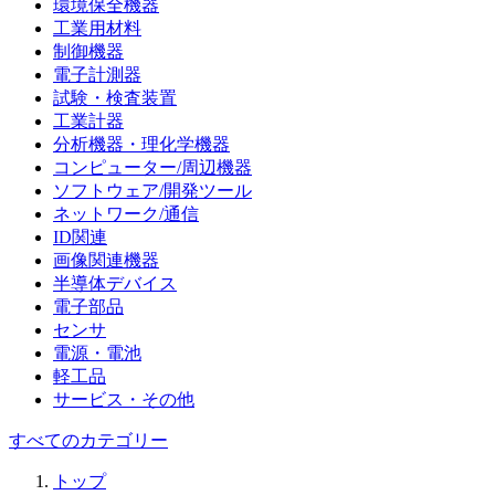
環境保全機器
工業用材料
制御機器
電子計測器
試験・検査装置
工業計器
分析機器・理化学機器
コンピューター/周辺機器
ソフトウェア/開発ツール
ネットワーク/通信
ID関連
画像関連機器
半導体デバイス
電子部品
センサ
電源・電池
軽工品
サービス・その他
すべてのカテゴリー
トップ