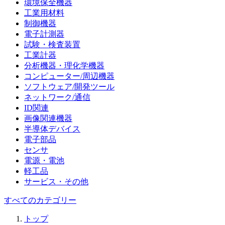
環境保全機器
工業用材料
制御機器
電子計測器
試験・検査装置
工業計器
分析機器・理化学機器
コンピューター/周辺機器
ソフトウェア/開発ツール
ネットワーク/通信
ID関連
画像関連機器
半導体デバイス
電子部品
センサ
電源・電池
軽工品
サービス・その他
すべてのカテゴリー
トップ