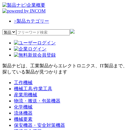
>
製品カテゴリー
製品ナビは、工業製品からエレクトロニクス、IT製品まで、
探している製品が見つかります
工作機械
機械工具/作業工具
産業用機械
物流・搬送・包装機器
化学機械
流体機器
機械要素
保安機器・安全対策機器