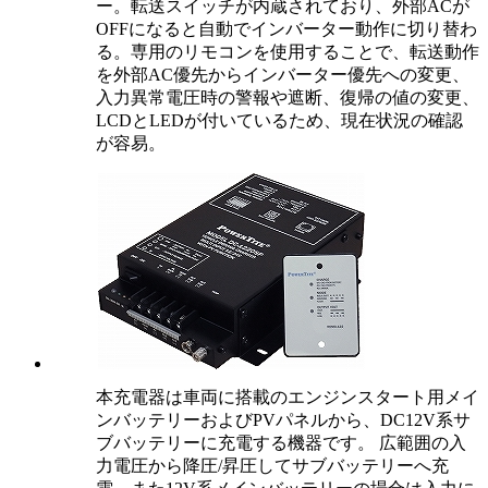
ー。転送スイッチが内蔵されており、外部ACが
OFFになると自動でインバーター動作に切り替わ
る。専用のリモコンを使用することで、転送動作
を外部AC優先からインバーター優先への変更、
入力異常電圧時の警報や遮断、復帰の値の変更、
LCDとLEDが付いているため、現在状況の確認
が容易。
本充電器は車両に搭載のエンジンスタート用メイ
ンバッテリーおよびPVパネルから、DC12V系サ
ブバッテリーに充電する機器です。 広範囲の入
力電圧から降圧/昇圧してサブバッテリーへ充