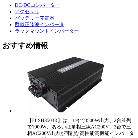
DC-DCコンバーター
アクセサリ
バッテリー充電器
擬似正弦波インバータ
ラックマウントインバーター
おすすめ情報
【FI-SH3503R】は、1台で3500W出力、2台並列
で7000W、あるいは単相三線AC200V、3台で三
相AC200V出力が可能な高性能高機能インバータ