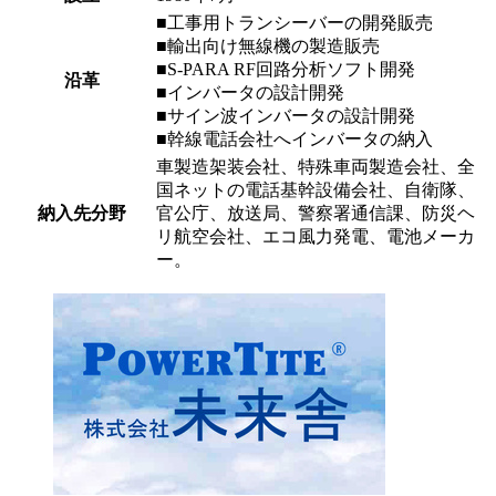
■工事用トランシーバーの開発販売
■輸出向け無線機の製造販売
■S-PARA RF回路分析ソフト開発
沿革
■インバータの設計開発
■サイン波インバータの設計開発
■幹線電話会社へインバータの納入
車製造架装会社、特殊車両製造会社、全
国ネットの電話基幹設備会社、自衛隊、
納入先分野
官公庁、放送局、警察署通信課、防災ヘ
リ航空会社、エコ風力発電、電池メーカ
ー。