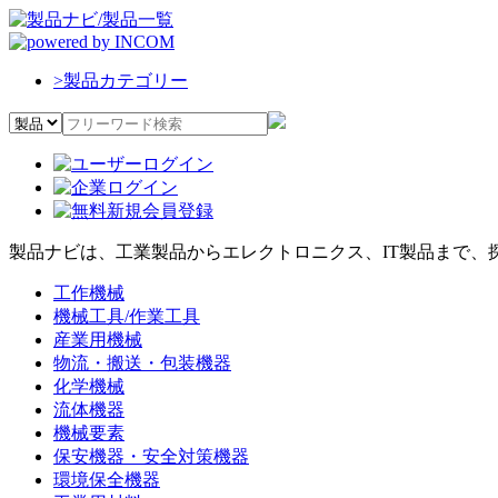
>
製品カテゴリー
製品ナビは、工業製品からエレクトロニクス、IT製品まで、
工作機械
機械工具/作業工具
産業用機械
物流・搬送・包装機器
化学機械
流体機器
機械要素
保安機器・安全対策機器
環境保全機器