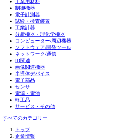
工業用材料
制御機器
電子計測器
試験・検査装置
工業計器
分析機器・理化学機器
コンピューター/周辺機器
ソフトウェア/開発ツール
ネットワーク/通信
ID関連
画像関連機器
半導体デバイス
電子部品
センサ
電源・電池
軽工品
サービス・その他
すべてのカテゴリー
トップ
企業情報