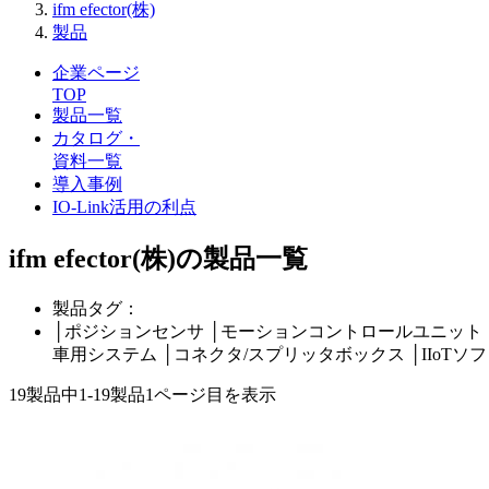
ifm efector(株)
製品
企業ページ
TOP
製品一覧
カタログ・
資料一覧
導入事例
IO-Link活用の利点
ifm efector(株)の製品一覧
製品タグ：
│
ポジションセンサ
│
モーションコントロールユニット
車用システム
│
コネクタ/スプリッタボックス
│
IIoTソ
19製品中
1-19製品
1ページ目を表示