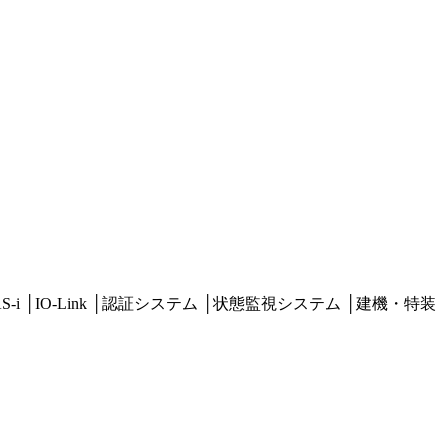
S-i
│
IO-Link
│
認証システム
│
状態監視システム
│
建機・特装