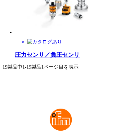
圧力センサ／負圧センサ
19製品中
1-19製品
1ページ目を表示