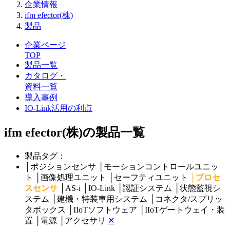
企業情報
ifm efector(株)
製品
企業ページ
TOP
製品一覧
カタログ・
資料一覧
導入事例
IO-Link活用の利点
ifm efector(株)の製品一覧
製品タグ：
│
ポジションセンサ
│
モーションコントロールユニッ
ト
│
画像処理ユニット
│
セーフティユニット
│
プロセ
スセンサ
│
AS-i
│
IO-Link
│
認証システム
│
状態監視シ
ステム
│
建機・特装車用システム
│
コネクタ/スプリッ
タボックス
│
IIoTソフトウェア
│
IIoTゲートウェイ・装
置
│
電源
│
アクセサリ
✕