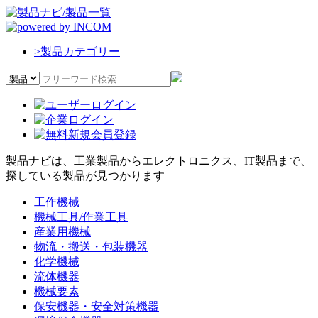
>
製品カテゴリー
製品ナビは、工業製品からエレクトロニクス、IT製品まで、
探している製品が見つかります
工作機械
機械工具/作業工具
産業用機械
物流・搬送・包装機器
化学機械
流体機器
機械要素
保安機器・安全対策機器