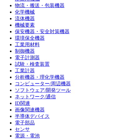
物流・搬送・包装機器
化学機械
流体機器
機械要素
保安機器・安全対策機器
環境保全機器
工業用材料
制御機器
電子計測器
試験・検査装置
工業計器
分析機器・理化学機器
コンピューター/周辺機器
ソフトウェア/開発ツール
ネットワーク/通信
ID関連
画像関連機器
半導体デバイス
電子部品
センサ
電源・電池