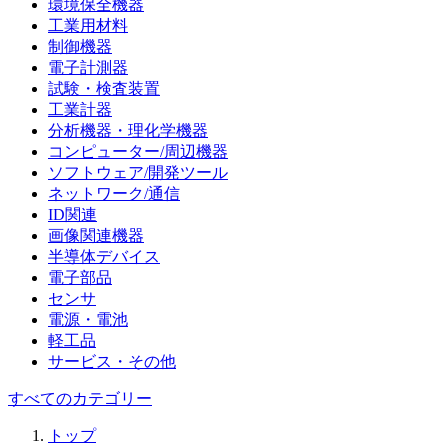
環境保全機器
工業用材料
制御機器
電子計測器
試験・検査装置
工業計器
分析機器・理化学機器
コンピューター/周辺機器
ソフトウェア/開発ツール
ネットワーク/通信
ID関連
画像関連機器
半導体デバイス
電子部品
センサ
電源・電池
軽工品
サービス・その他
すべてのカテゴリー
トップ