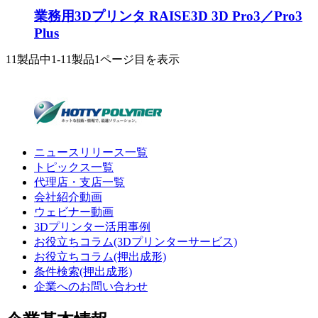
業務用3Dプリンタ RAISE3D 3D Pro3／Pro3
Plus
11製品中
1-11製品
1ページ目を表示
ニュースリリース一覧
トピックス一覧
代理店・支店一覧
会社紹介動画
ウェビナー動画
3Dプリンター活用事例
お役立ちコラム(3Dプリンターサービス)
お役立ちコラム(押出成形)
条件検索(押出成形)
企業へのお問い合わせ