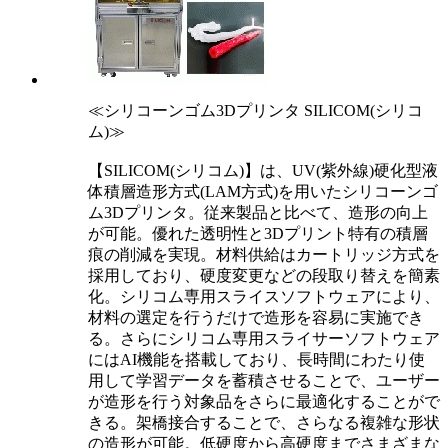
≪シリコーンゴム3Dプリンタ SILICOM(シリコ
ム)≫
【SILICOM(シリコム)】は、UV(紫外線)硬化型液
体積層造形方式(LAM方式)を用いたシリコーンゴ
ム3Dプリンタ。従来製品と比べて、造形の向上
が可能。優れた透明性と3Dプリント特有の積層
痕の削減を実現。材料供給はカートリッジ方式を
採用しており、硬度変更などの段取り替えを簡素
化。シリコム専用スライスソフトウェアにより、
材料の選定を行うだけで造形を容易に実施でき
る。さらにシリコム専用スライサーソフトウェア
にはAI機能を搭載しており、長時間にわたり使
用して学習データを蓄積させることで、ユーザー
が造形を行う対象品をさらに最適化することがで
きる。架橋接合することで、さらなる複雑な形状
の造形が可能。低硬度から高硬度までさまざまな