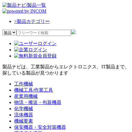
>
製品カテゴリー
製品ナビは、工業製品からエレクトロニクス、IT製品まで、
探している製品が見つかります
工作機械
機械工具/作業工具
産業用機械
物流・搬送・包装機器
化学機械
流体機器
機械要素
保安機器・安全対策機器