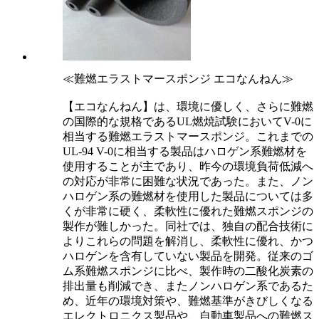
≪難燃エラストマースポンジ エコなんねん≫
【エコなんねん】は、環境に優しく、さらに難燃
の国際的な規格であるUL燃焼試験においてV-0に
相当する難燃エラストマースポンジ。これまでの
UL-94 V-0に相当する製品はハロゲン系難燃材を
使用することが主であり、昨今の環境負荷低減へ
の対応が非常に困難な状況であった。また、ノン
ハロゲン系の難燃材を使用した製品については多
くが非常に硬く、柔軟性に優れた難燃スポンジの
製作が難しかった。同社では、独自の配合技術に
よりこれらの問題を解消し、柔軟性に優れ、かつ
ハロゲンを含有していない製品を開発。従来のゴ
ム系難燃スポンジに比べ、製作時の二酸化炭素の
排出量も削減でき、またノンハロゲン系であるた
め、近年の環境対策や、難燃基準がきびしくなる
エレクトロニクス製品や、自動車製品への難燃ス