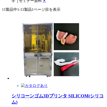
学
│
セミナー資料
✕
11製品中
1-11製品
1ページ目を表示
シリコーンゴム3Dプリンタ SILICOM(シリコ
ム)