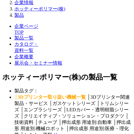
企業情報
ホッティーポリマー(株)
製品
企業ページ
TOP
製品一覧
カタログ・
資料一覧
企業概要
展示会・セミナー情報
ホッティーポリマー(株)の製品一覧
製品タグ：
│
3Dプリンター取り扱い機械一覧
│
3Dプリンター関連
製品・サービス
│
ガスケットシリーズ
│
トリムシリー
ズ
│
エンプラシリーズ
│
LEDカバー・透明樹脂シリー
ズ
│
クリエイティブ・ソリューション・プロダクツ
│
技術資料
│
チューブ
│
押出成形 用途別:自動車
│
押出成
形 用途別:機械ロボット
│
押出成形 用途別:医療・理化