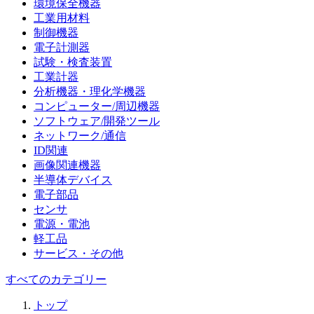
環境保全機器
工業用材料
制御機器
電子計測器
試験・検査装置
工業計器
分析機器・理化学機器
コンピューター/周辺機器
ソフトウェア/開発ツール
ネットワーク/通信
ID関連
画像関連機器
半導体デバイス
電子部品
センサ
電源・電池
軽工品
サービス・その他
すべてのカテゴリー
トップ