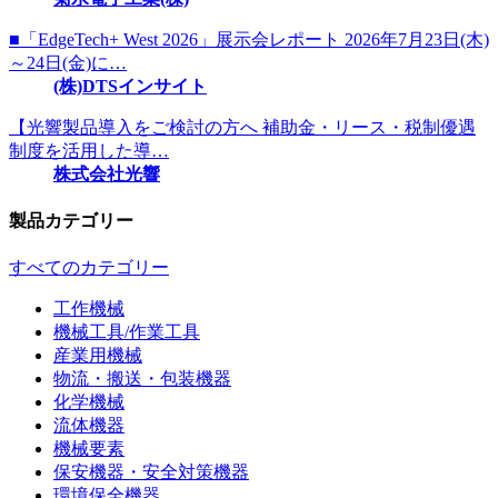
■「EdgeTech+ West 2026」展示会レポート 2026年7月23日(木)
～24日(金)に…
(株)DTSインサイト
【光響製品導入をご検討の方へ 補助金・リース・税制優遇
制度を活用した導…
株式会社光響
製品カテゴリー
すべてのカテゴリー
工作機械
機械工具/作業工具
産業用機械
物流・搬送・包装機器
化学機械
流体機器
機械要素
保安機器・安全対策機器
環境保全機器