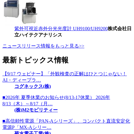
紫外可視近赤外分光光度計 UH9100/UH9200
株式会社日
立ハイテクアナリシス
ニュースリリース情報をもっと見る>>
最新トピックス情報
【9/17 ウェビナー】「外観検査の正解はひとつじゃない！
AI・ディープラ…
コグネックス(株)
■2026年 夏季休業のお知らせ(8/13-17休業） 2026年
8/13（木）～8/17（月…
(株)M2モビリティー
■高信頼性電源「PAN-Aシリーズ」、コンパクト直流安定化
電源P「MX-Aシリー…
菊水電子工業(株)