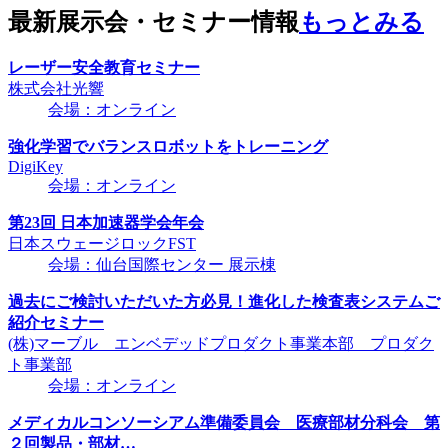
最新展示会・セミナー情報
もっとみる
レーザー安全教育セミナー
株式会社光響
会場：オンライン
強化学習でバランスロボットをトレーニング
DigiKey
会場：オンライン
第23回 日本加速器学会年会
日本スウェージロックFST
会場：仙台国際センター 展示棟
過去にご検討いただいた方必見！進化した検査表システムご
紹介セミナー
(株)マーブル エンベデッドプロダクト事業本部 プロダク
ト事業部
会場：オンライン
メディカルコンソーシアム準備委員会 医療部材分科会 第
２回製品・部材…