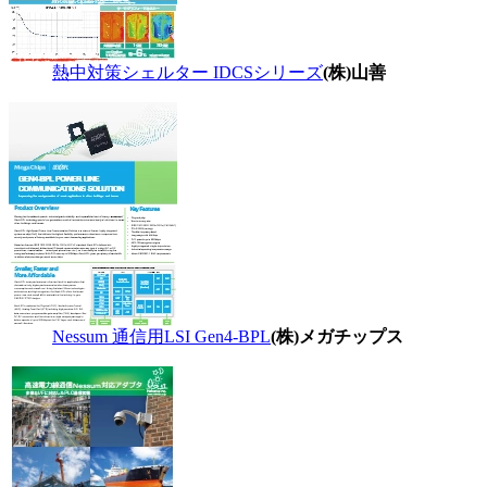
熱中対策シェルター IDCSシリーズ
(株)山善
Nessum 通信用LSI Gen4-BPL
(株)メガチップス