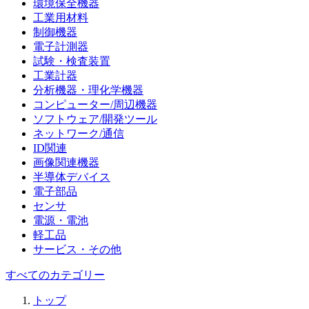
環境保全機器
工業用材料
制御機器
電子計測器
試験・検査装置
工業計器
分析機器・理化学機器
コンピューター/周辺機器
ソフトウェア/開発ツール
ネットワーク/通信
ID関連
画像関連機器
半導体デバイス
電子部品
センサ
電源・電池
軽工品
サービス・その他
すべてのカテゴリー
トップ