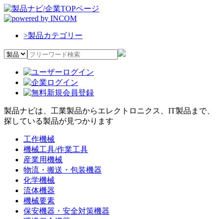
>
製品カテゴリー
製品ナビは、工業製品からエレクトロニクス、IT製品まで、
探している製品が見つかります
工作機械
機械工具/作業工具
産業用機械
物流・搬送・包装機器
化学機械
流体機器
機械要素
保安機器・安全対策機器