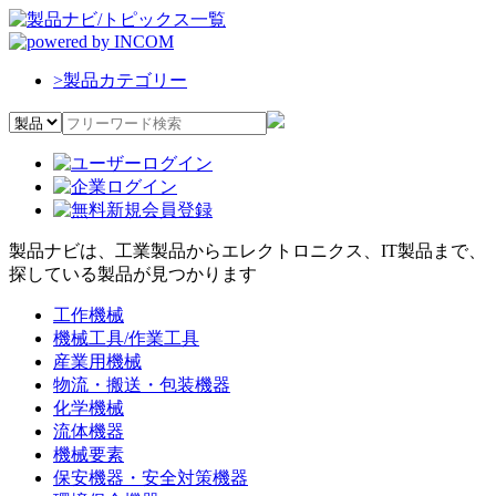
>
製品カテゴリー
製品ナビは、工業製品からエレクトロニクス、IT製品まで、
探している製品が見つかります
工作機械
機械工具/作業工具
産業用機械
物流・搬送・包装機器
化学機械
流体機器
機械要素
保安機器・安全対策機器