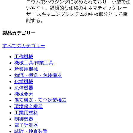
ニウム製ハウジングに収められており、小型で使
いやすく、経済的な価格のキネマティック レー
ザー スキャニングシステムの中核部分として機
能する。
製品カテゴリー
すべてのカテゴリー
工作機械
機械工具/作業工具
産業用機械
物流・搬送・包装機器
化学機械
流体機器
機械要素
保安機器・安全対策機器
環境保全機器
工業用材料
制御機器
電子計測器
試験・検査装置