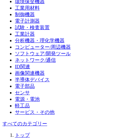
環境保全機器
工業用材料
制御機器
電子計測器
試験・検査装置
工業計器
分析機器・理化学機器
コンピューター/周辺機器
ソフトウェア/開発ツール
ネットワーク/通信
ID関連
画像関連機器
半導体デバイス
電子部品
センサ
電源・電池
軽工品
サービス・その他
すべてのカテゴリー
トップ