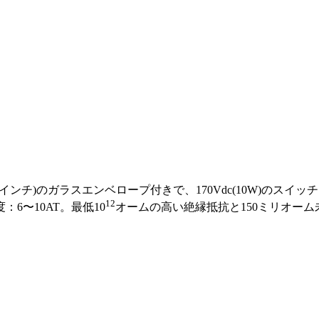
276×0.071インチ)のガラスエンベロープ付きで、170Vdc(1
12
6〜10AT。最低10
オームの高い絶縁抵抗と150ミリオー