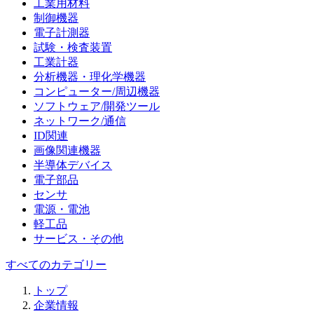
工業用材料
制御機器
電子計測器
試験・検査装置
工業計器
分析機器・理化学機器
コンピューター/周辺機器
ソフトウェア/開発ツール
ネットワーク/通信
ID関連
画像関連機器
半導体デバイス
電子部品
センサ
電源・電池
軽工品
サービス・その他
すべてのカテゴリー
トップ
企業情報