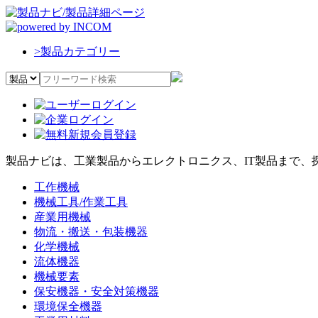
>
製品カテゴリー
製品ナビは、工業製品からエレクトロニクス、IT製品まで、
工作機械
機械工具/作業工具
産業用機械
物流・搬送・包装機器
化学機械
流体機器
機械要素
保安機器・安全対策機器
環境保全機器