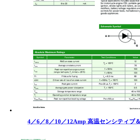
4／6／8／10／12Amp 高温センシティブ＆標