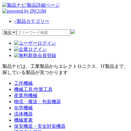
>
製品カテゴリー
製品ナビは、工業製品からエレクトロニクス、IT製品まで、
探している製品が見つかります
工作機械
機械工具/作業工具
産業用機械
物流・搬送・包装機器
化学機械
流体機器
機械要素
保安機器・安全対策機器