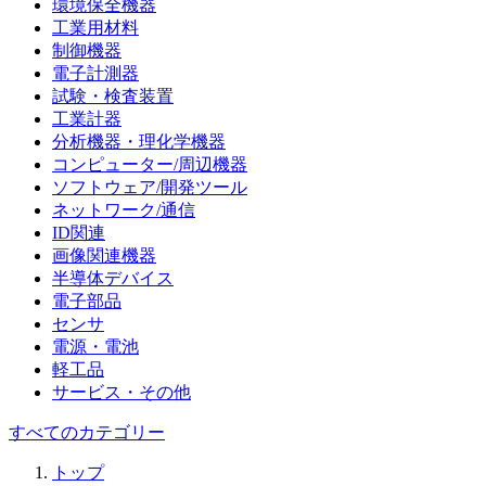
環境保全機器
工業用材料
制御機器
電子計測器
試験・検査装置
工業計器
分析機器・理化学機器
コンピューター/周辺機器
ソフトウェア/開発ツール
ネットワーク/通信
ID関連
画像関連機器
半導体デバイス
電子部品
センサ
電源・電池
軽工品
サービス・その他
すべてのカテゴリー
トップ