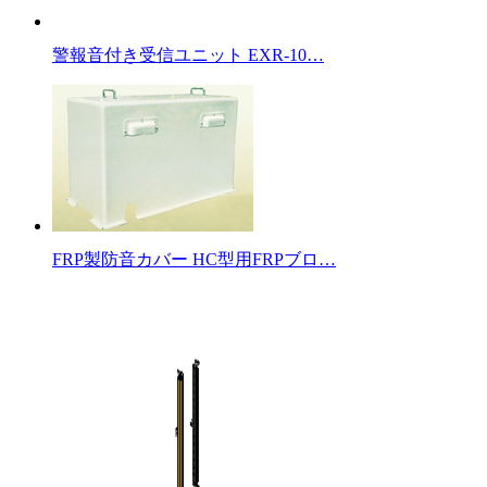
警報音付き受信ユニット EXR-10…
FRP製防音カバー HC型用FRPブロ…