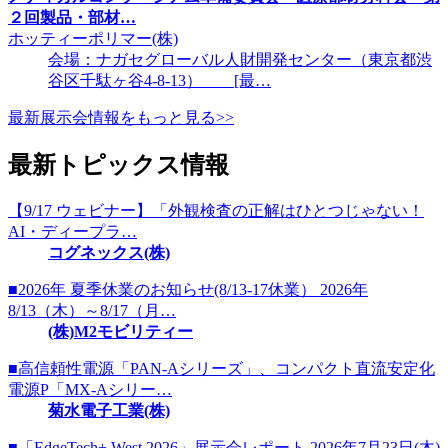
２回製品・部材…
ホッティーポリマー(株)
会場：ナガセグローバル人財開発センター（東京都渋
谷区千駄ヶ谷4-8-13） [最…
最新展示会情報をもっと見る>>
最新トピックス情報
【9/17 ウェビナー】「外観検査の正解はひとつじゃない！
AI・ディープラ…
コグネックス(株)
■2026年 夏季休業のお知らせ(8/13-17休業） 2026年
8/13（木）～8/17（月…
(株)M2モビリティー
■高信頼性電源「PAN-Aシリーズ」、コンパクト直流安定化
電源P「MX-Aシリー…
菊水電子工業(株)
■「EdgeTech+ West 2026」展示会レポート 2026年7月23日(木)