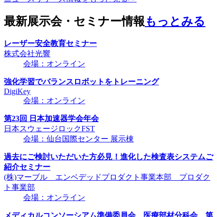
最新展示会・セミナー情報
もっとみる
レーザー安全教育セミナー
株式会社光響
会場：オンライン
強化学習でバランスロボットをトレーニング
DigiKey
会場：オンライン
第23回 日本加速器学会年会
日本スウェージロックFST
会場：仙台国際センター 展示棟
過去にご検討いただいた方必見！進化した検査表システムご
紹介セミナー
(株)マーブル エンベデッドプロダクト事業本部 プロダク
ト事業部
会場：オンライン
メディカルコンソーシアム準備委員会 医療部材分科会 第