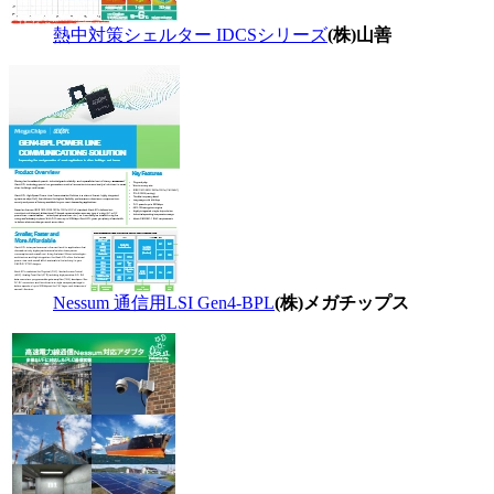
熱中対策シェルター IDCSシリーズ
(株)山善
Nessum 通信用LSI Gen4-BPL
(株)メガチップス