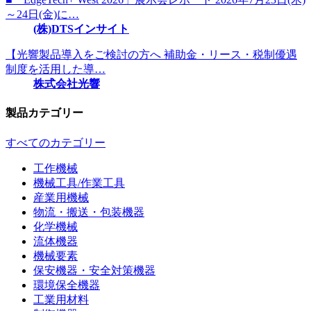
～24日(金)に…
(株)DTSインサイト
【光響製品導入をご検討の方へ 補助金・リース・税制優遇
制度を活用した導…
株式会社光響
製品カテゴリー
すべてのカテゴリー
工作機械
機械工具/作業工具
産業用機械
物流・搬送・包装機器
化学機械
流体機器
機械要素
保安機器・安全対策機器
環境保全機器
工業用材料