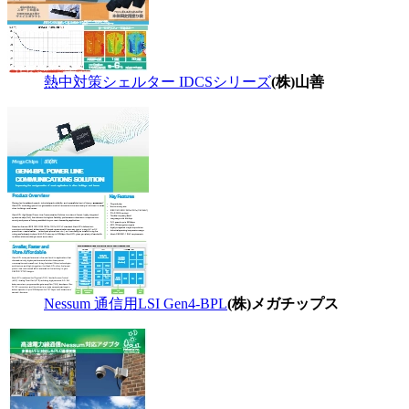
熱中対策シェルター IDCSシリーズ
(株)山善
Nessum 通信用LSI Gen4-BPL
(株)メガチップス