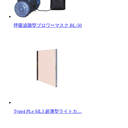
呼吸追随型ブロワーマスク BL-50
Type4 PLe SIL3 超薄型ライトカ…