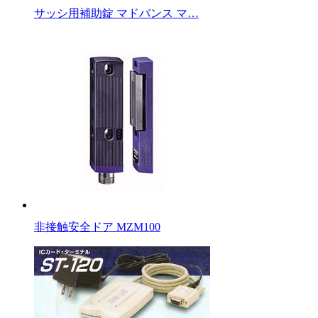
サッシ用補助錠 マドバンス マ…
非接触安全ドア MZM100