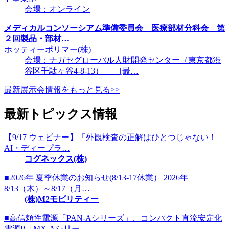
会場：オンライン
メディカルコンソーシアム準備委員会 医療部材分科会 第
２回製品・部材…
ホッティーポリマー(株)
会場：ナガセグローバル人財開発センター（東京都渋
谷区千駄ヶ谷4-8-13） [最…
最新展示会情報をもっと見る>>
最新トピックス情報
【9/17 ウェビナー】「外観検査の正解はひとつじゃない！
AI・ディープラ…
コグネックス(株)
■2026年 夏季休業のお知らせ(8/13-17休業） 2026年
8/13（木）～8/17（月…
(株)M2モビリティー
■高信頼性電源「PAN-Aシリーズ」、コンパクト直流安定化
電源P「MX-Aシリー…