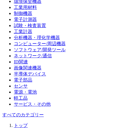
環境保全機器
工業用材料
制御機器
電子計測器
試験・検査装置
工業計器
分析機器・理化学機器
コンピューター/周辺機器
ソフトウェア/開発ツール
ネットワーク/通信
ID関連
画像関連機器
半導体デバイス
電子部品
センサ
電源・電池
軽工品
サービス・その他
すべてのカテゴリー
トップ