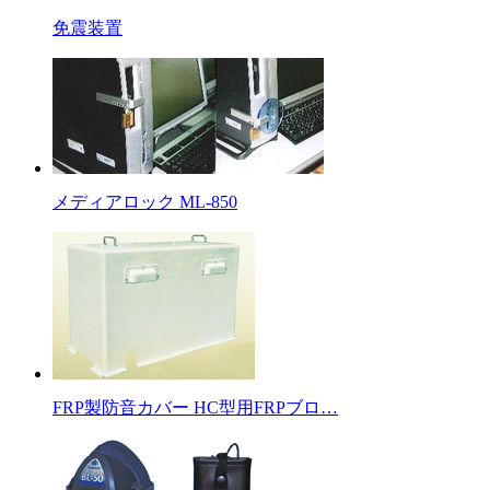
免震装置
メディアロック ML-850
FRP製防音カバー HC型用FRPブロ…