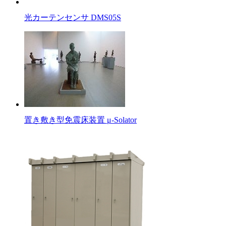
光カーテンセンサ DMS05S
置き敷き型免震床装置 μ-Solator