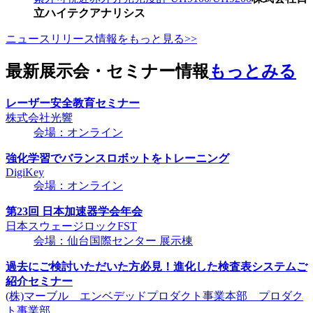
立ハイテクアナリシス
ニュースリリース情報をもっと見る>>
最新展示会・セミナー情報
もっとみる
レーザー安全教育セミナー
株式会社光響
会場：オンライン
強化学習でバランスロボットをトレーニング
DigiKey
会場：オンライン
第23回 日本加速器学会年会
日本スウェージロックFST
会場：仙台国際センター 展示棟
過去にご検討いただいた方必見！進化した検査表システムご
紹介セミナー
(株)マーブル エンベデッドプロダクト事業本部 プロダク
ト事業部