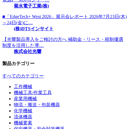
菊水電子工業(株)
■「EdgeTech+ West 2026」展示会レポート 2026年7月23日(木)
～24日(金)に…
(株)DTSインサイト
【光響製品導入をご検討の方へ 補助金・リース・税制優遇
制度を活用した導…
株式会社光響
製品カテゴリー
すべてのカテゴリー
工作機械
機械工具/作業工具
産業用機械
物流・搬送・包装機器
化学機械
流体機器
機械要素
保安機器・安全対策機器