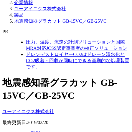
企業情報
ユーアイニクス株式会社
製品
地震感知器グラカット GB-15VC／GB-25VC
PR
圧力、温度、流速の計測ソリューションと国際
MRA対応JCSS認定事業者の校正ソリューション
ドレンデストロイヤーCO2はドレーン清水化と
CO2吸着・回収が同時にできる画期的な処理装置
です。
地震感知器グラカット GB-
15VC／GB-25VC
ユーアイニクス株式会社
最終更新日:2019/02/20