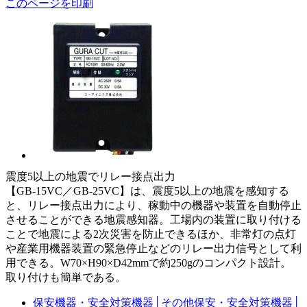
このページを印刷
震度5以上の地震でリレー接点出力
【GB-15VC／GB-25VC】は、震度5以上の地震を感知する
と、リレー接点出力により、稼動中の機器や装置を自動停止
させることができる地震感知器。工場内の装置に取り付ける
ことで地震による2次災害を防止できるほか、非常灯の点灯
や産業用機器装置の緊急停止などのリレー出力信号として利
用できる。W70×H90×D42mmで約250gのコンパクト設計。
取り付けも簡単である。
保安機器・安全対策機器
│
その他保安・安全対策機器
│