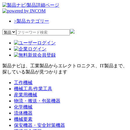
>
製品カテゴリー
製品ナビは、工業製品からエレクトロニクス、IT製品まで、
探している製品が見つかります
工作機械
機械工具/作業工具
産業用機械
物流・搬送・包装機器
化学機械
流体機器
機械要素
保安機器・安全対策機器