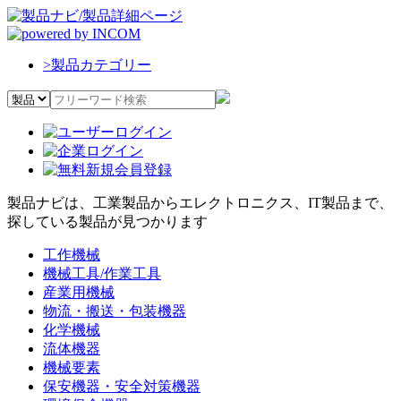
>
製品カテゴリー
製品ナビは、工業製品からエレクトロニクス、IT製品まで、
探している製品が見つかります
工作機械
機械工具/作業工具
産業用機械
物流・搬送・包装機器
化学機械
流体機器
機械要素
保安機器・安全対策機器