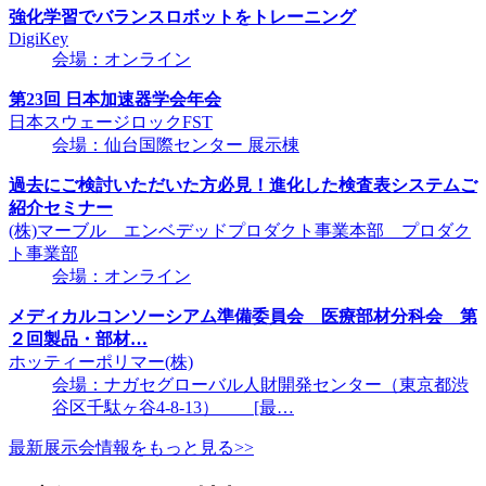
強化学習でバランスロボットをトレーニング
DigiKey
会場：オンライン
第23回 日本加速器学会年会
日本スウェージロックFST
会場：仙台国際センター 展示棟
過去にご検討いただいた方必見！進化した検査表システムご
紹介セミナー
(株)マーブル エンベデッドプロダクト事業本部 プロダク
ト事業部
会場：オンライン
メディカルコンソーシアム準備委員会 医療部材分科会 第
２回製品・部材…
ホッティーポリマー(株)
会場：ナガセグローバル人財開発センター（東京都渋
谷区千駄ヶ谷4-8-13） [最…
最新展示会情報をもっと見る>>