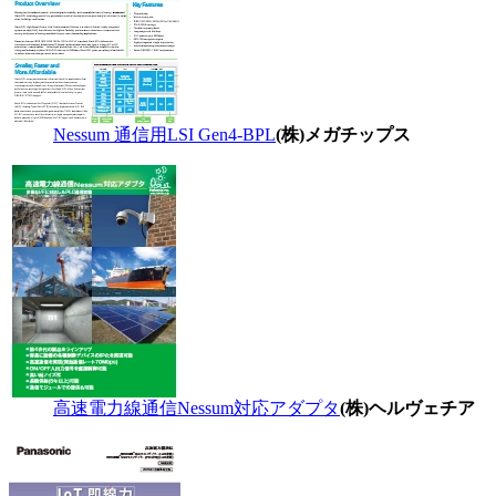
Nessum 通信用LSI Gen4-BPL
(株)メガチップス
高速電力線通信Nessum対応アダプタ
(株)ヘルヴェチア