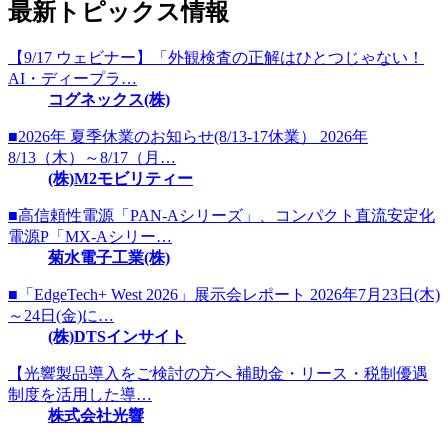
最新トピックス情報
【9/17 ウェビナー】「外観検査の正解はひとつじゃない！
AI・ディープラ…
コグネックス(株)
■2026年 夏季休業のお知らせ(8/13-17休業） 2026年
8/13（木）～8/17（月…
(株)M2モビリティー
■高信頼性電源「PAN-Aシリーズ」、コンパクト直流安定化
電源P「MX-Aシリー…
菊水電子工業(株)
■「EdgeTech+ West 2026」展示会レポート 2026年7月23日(木)
～24日(金)に…
(株)DTSインサイト
【光響製品導入をご検討の方へ 補助金・リース・税制優遇
制度を活用した導…
株式会社光響