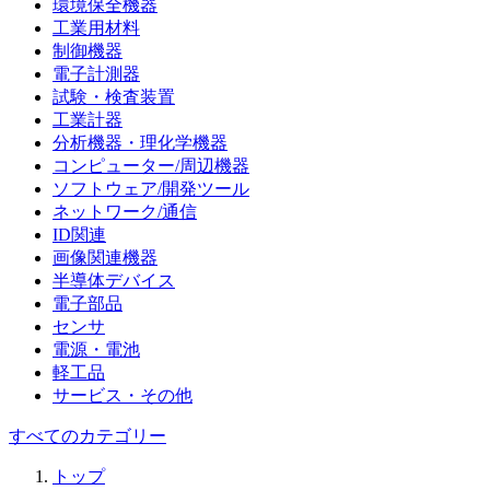
環境保全機器
工業用材料
制御機器
電子計測器
試験・検査装置
工業計器
分析機器・理化学機器
コンピューター/周辺機器
ソフトウェア/開発ツール
ネットワーク/通信
ID関連
画像関連機器
半導体デバイス
電子部品
センサ
電源・電池
軽工品
サービス・その他
すべてのカテゴリー
トップ