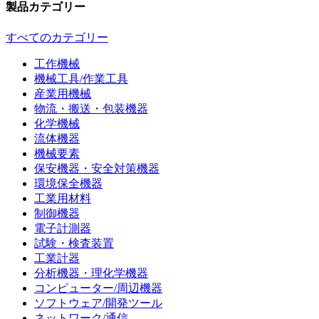
製品カテゴリー
すべてのカテゴリー
工作機械
機械工具/作業工具
産業用機械
物流・搬送・包装機器
化学機械
流体機器
機械要素
保安機器・安全対策機器
環境保全機器
工業用材料
制御機器
電子計測器
試験・検査装置
工業計器
分析機器・理化学機器
コンピューター/周辺機器
ソフトウェア/開発ツール
ネットワーク/通信