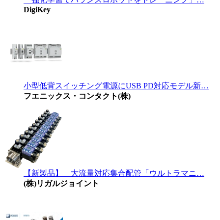
DigiKey
小型低背スイッチング電源にUSB PD対応モデル新…
フエニックス・コンタクト(株)
【新製品】 大流量対応集合配管「ウルトラマニ…
(株)リガルジョイント