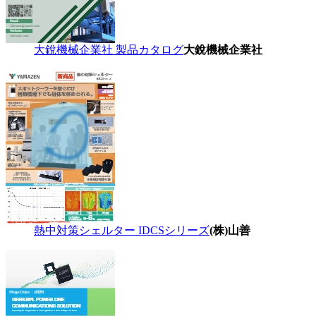
大銳機械企業社 製品カタログ
大銳機械企業社
熱中対策シェルター IDCSシリーズ
(株)山善