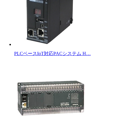
PLCベースIoT対応PACシステム H…