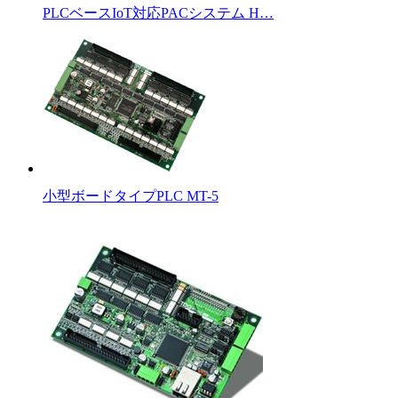
PLCベースIoT対応PACシステム H…
小型ボードタイプPLC MT-5