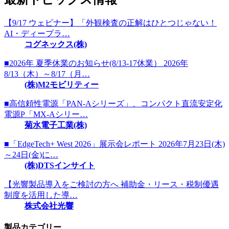
【9/17 ウェビナー】「外観検査の正解はひとつじゃない！
AI・ディープラ…
コグネックス(株)
■2026年 夏季休業のお知らせ(8/13-17休業） 2026年
8/13（木）～8/17（月…
(株)M2モビリティー
■高信頼性電源「PAN-Aシリーズ」、コンパクト直流安定化
電源P「MX-Aシリー…
菊水電子工業(株)
■「EdgeTech+ West 2026」展示会レポート 2026年7月23日(木)
～24日(金)に…
(株)DTSインサイト
【光響製品導入をご検討の方へ 補助金・リース・税制優遇
制度を活用した導…
株式会社光響
製品カテゴリー