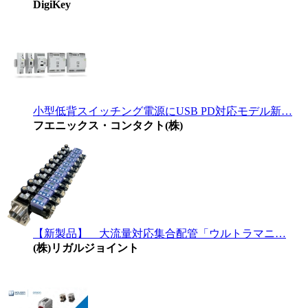
DigiKey
小型低背スイッチング電源にUSB PD対応モデル新…
フエニックス・コンタクト(株)
【新製品】 大流量対応集合配管「ウルトラマニ…
(株)リガルジョイント