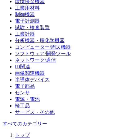
環境保全機器
工業用材料
制御機器
電子計測器
試験・検査装置
工業計器
分析機器・理化学機器
コンピューター/周辺機器
ソフトウェア/開発ツール
ネットワーク/通信
ID関連
画像関連機器
半導体デバイス
電子部品
センサ
電源・電池
軽工品
サービス・その他
すべてのカテゴリー
トップ