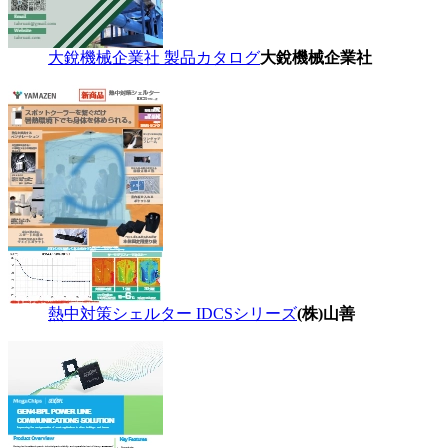
大銳機械企業社 製品カタログ
大銳機械企業社
熱中対策シェルター IDCSシリーズ
(株)山善