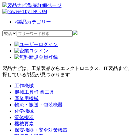
>
製品カテゴリー
製品ナビは、工業製品からエレクトロニクス、IT製品まで、
探している製品が見つかります
工作機械
機械工具/作業工具
産業用機械
物流・搬送・包装機器
化学機械
流体機器
機械要素
保安機器・安全対策機器