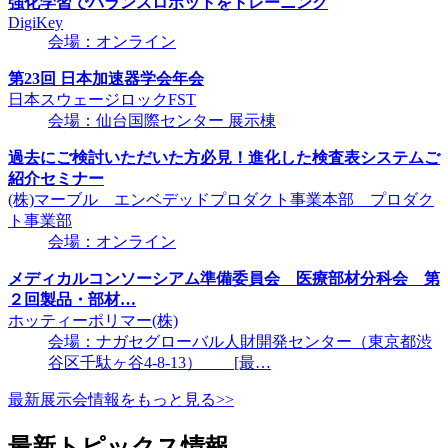
強化学習でバランスロボットをトレーニング
DigiKey
会場：オンライン
第23回 日本加速器学会年会
日本スウェージロックFST
会場：仙台国際センター 展示棟
過去にご検討いただいた方必見！進化した検査表システムご
紹介セミナー
(株)マーブル エンベデッドプロダクト事業本部 プロダク
ト事業部
会場：オンライン
メディカルコンソーシアム準備委員会 医療部材分科会 第
２回製品・部材…
ホッティーポリマー(株)
会場：ナガセグローバル人財開発センター（東京都渋
谷区千駄ヶ谷4-8-13） [最…
最新展示会情報をもっと見る>>
最新トピックス情報