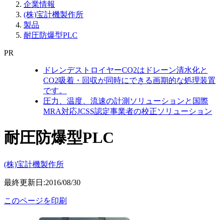
企業情報
(株)宝計機製作所
製品
耐圧防爆型PLC
PR
ドレンデストロイヤーCO2はドレーン清水化と
CO2吸着・回収が同時にできる画期的な処理装置
です。
圧力、温度、流速の計測ソリューションと国際
MRA対応JCSS認定事業者の校正ソリューション
耐圧防爆型PLC
(株)宝計機製作所
最終更新日:2016/08/30
このページを印刷