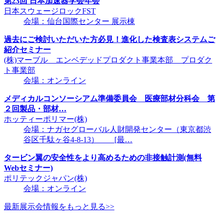
第23回 日本加速器学会年会
日本スウェージロックFST
会場：仙台国際センター 展示棟
過去にご検討いただいた方必見！進化した検査表システムご
紹介セミナー
(株)マーブル エンベデッドプロダクト事業本部 プロダク
ト事業部
会場：オンライン
メディカルコンソーシアム準備委員会 医療部材分科会 第
２回製品・部材…
ホッティーポリマー(株)
会場：ナガセグローバル人財開発センター（東京都渋
谷区千駄ヶ谷4-8-13） [最…
タービン翼の安全性をより高めるための非接触計測(無料
Webセミナー)
ポリテックジャパン(株)
会場：オンライン
最新展示会情報をもっと見る>>