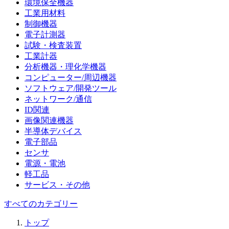
環境保全機器
工業用材料
制御機器
電子計測器
試験・検査装置
工業計器
分析機器・理化学機器
コンピューター/周辺機器
ソフトウェア/開発ツール
ネットワーク/通信
ID関連
画像関連機器
半導体デバイス
電子部品
センサ
電源・電池
軽工品
サービス・その他
すべてのカテゴリー
トップ