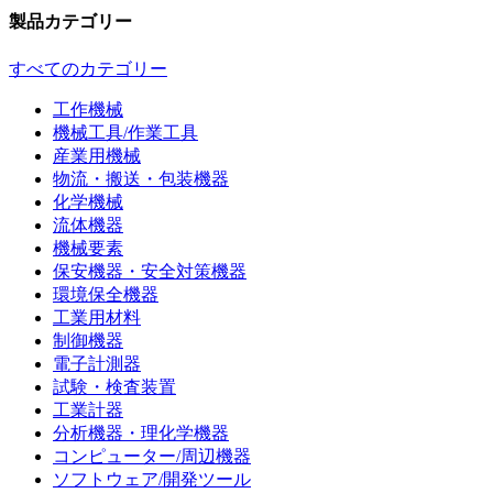
製品カテゴリー
すべてのカテゴリー
工作機械
機械工具/作業工具
産業用機械
物流・搬送・包装機器
化学機械
流体機器
機械要素
保安機器・安全対策機器
環境保全機器
工業用材料
制御機器
電子計測器
試験・検査装置
工業計器
分析機器・理化学機器
コンピューター/周辺機器
ソフトウェア/開発ツール