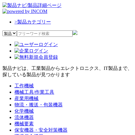
>
製品カテゴリー
製品ナビは、工業製品からエレクトロニクス、IT製品まで、
探している製品が見つかります
工作機械
機械工具/作業工具
産業用機械
物流・搬送・包装機器
化学機械
流体機器
機械要素
保安機器・安全対策機器