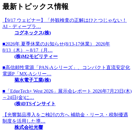
最新トピックス情報
【9/17 ウェビナー】「外観検査の正解はひとつじゃない！
AI・ディープラ…
コグネックス(株)
■2026年 夏季休業のお知らせ(8/13-17休業） 2026年
8/13（木）～8/17（月…
(株)M2モビリティー
■高信頼性電源「PAN-Aシリーズ」、コンパクト直流安定化
電源P「MX-Aシリー…
菊水電子工業(株)
■「EdgeTech+ West 2026」展示会レポート 2026年7月23日(木)
～24日(金)に…
(株)DTSインサイト
【光響製品導入をご検討の方へ 補助金・リース・税制優遇
制度を活用した導…
株式会社光響