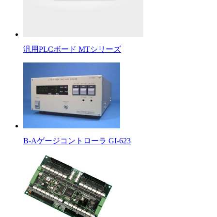
汎用PLCボード MTシリーズ
B-Aゲージコントローラ GI-623