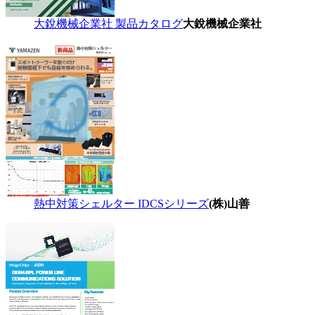
大銳機械企業社 製品カタログ
大銳機械企業社
熱中対策シェルター IDCSシリーズ
(株)山善