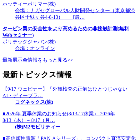
ホッティーポリマー(株)
会場：ナガセグローバル人財開発センター（東京都渋
谷区千駄ヶ谷4-8-13） [最…
タービン翼の安全性をより高めるための非接触計測(無料
Webセミナー)
ポリテックジャパン(株)
会場：オンライン
最新展示会情報をもっと見る>>
最新トピックス情報
【9/17 ウェビナー】「外観検査の正解はひとつじゃない！
AI・ディープラ…
コグネックス(株)
■2026年 夏季休業のお知らせ(8/13-17休業） 2026年
8/13（木）～8/17（月…
(株)M2モビリティー
■高信頼性電源「PAN-Aシリーズ」、コンパクト直流安定化