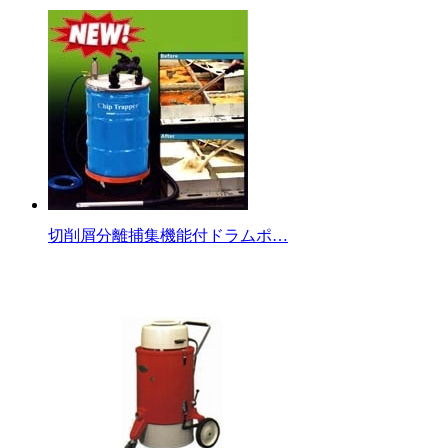
切削屑分離捕集機能付ドラムポ…