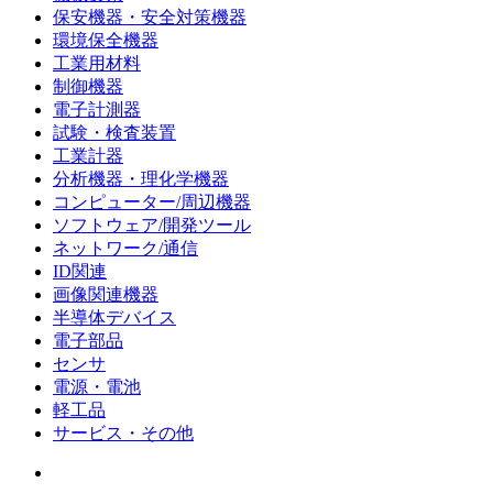
保安機器・安全対策機器
環境保全機器
工業用材料
制御機器
電子計測器
試験・検査装置
工業計器
分析機器・理化学機器
コンピューター/周辺機器
ソフトウェア/開発ツール
ネットワーク/通信
ID関連
画像関連機器
半導体デバイス
電子部品
センサ
電源・電池
軽工品
サービス・その他