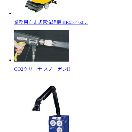
業務用自走式床洗浄機 BR55／60…
CO2クリーナ スノーガンII