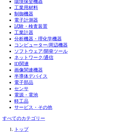
環境保全機器
工業用材料
制御機器
電子計測器
試験・検査装置
工業計器
分析機器・理化学機器
コンピューター/周辺機器
ソフトウェア/開発ツール
ネットワーク/通信
ID関連
画像関連機器
半導体デバイス
電子部品
センサ
電源・電池
軽工品
サービス・その他
すべてのカテゴリー
トップ