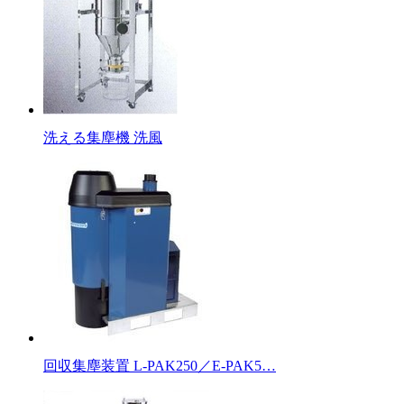
洗える集塵機 洗風
回収集塵装置 L-PAK250／E-PAK5…