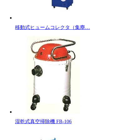
移動式ヒュームコレクタ（集塵…
湿乾式真空掃除機 FB-106