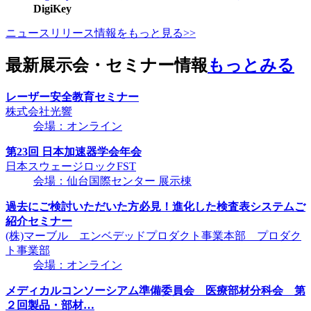
DigiKey
ニュースリリース情報をもっと見る>>
最新展示会・セミナー情報
もっとみる
レーザー安全教育セミナー
株式会社光響
会場：オンライン
第23回 日本加速器学会年会
日本スウェージロックFST
会場：仙台国際センター 展示棟
過去にご検討いただいた方必見！進化した検査表システムご
紹介セミナー
(株)マーブル エンベデッドプロダクト事業本部 プロダク
ト事業部
会場：オンライン
メディカルコンソーシアム準備委員会 医療部材分科会 第
２回製品・部材…