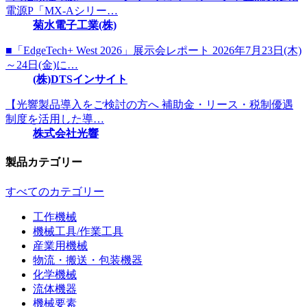
電源P「MX-Aシリー…
菊水電子工業(株)
■「EdgeTech+ West 2026」展示会レポート 2026年7月23日(木)
～24日(金)に…
(株)DTSインサイト
【光響製品導入をご検討の方へ 補助金・リース・税制優遇
制度を活用した導…
株式会社光響
製品カテゴリー
すべてのカテゴリー
工作機械
機械工具/作業工具
産業用機械
物流・搬送・包装機器
化学機械
流体機器
機械要素