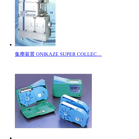
集塵装置 ONIKAZE SUPER COLLEC…