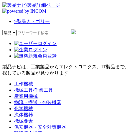
>
製品カテゴリー
製品ナビは、工業製品からエレクトロニクス、IT製品まで、
探している製品が見つかります
工作機械
機械工具/作業工具
産業用機械
物流・搬送・包装機器
化学機械
流体機器
機械要素
保安機器・安全対策機器