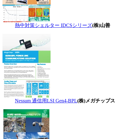
熱中対策シェルター IDCSシリーズ
(株)山善
Nessum 通信用LSI Gen4-BPL
(株)メガチップス