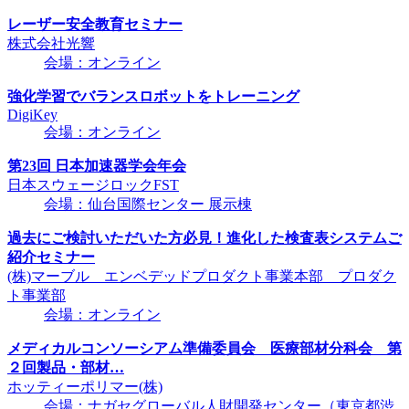
レーザー安全教育セミナー
株式会社光響
会場：オンライン
強化学習でバランスロボットをトレーニング
DigiKey
会場：オンライン
第23回 日本加速器学会年会
日本スウェージロックFST
会場：仙台国際センター 展示棟
過去にご検討いただいた方必見！進化した検査表システムご
紹介セミナー
(株)マーブル エンベデッドプロダクト事業本部 プロダク
ト事業部
会場：オンライン
メディカルコンソーシアム準備委員会 医療部材分科会 第
２回製品・部材…
ホッティーポリマー(株)
会場：ナガセグローバル人財開発センター（東京都渋