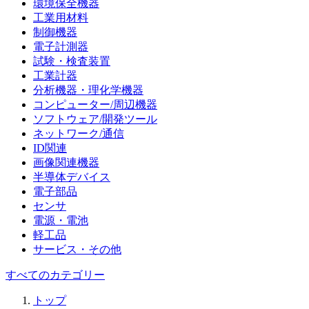
環境保全機器
工業用材料
制御機器
電子計測器
試験・検査装置
工業計器
分析機器・理化学機器
コンピューター/周辺機器
ソフトウェア/開発ツール
ネットワーク/通信
ID関連
画像関連機器
半導体デバイス
電子部品
センサ
電源・電池
軽工品
サービス・その他
すべてのカテゴリー
トップ