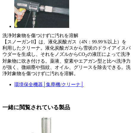
洗浄対象物を傷つけずに汚れを溶解
【スノーガンII】は、液化炭酸ガス（4N：99.99％以上）を
利用したクリーナ。液化炭酸ガスから雪状のドライアイスパ
ウダーを生成し、それをノズルからCO
の液圧によって洗浄
2
対象物に吹き付ける。薬液、窒素やエアガン型と比べ洗浄力
が強く、微細塵や指紋、オイル、グリースを除去できる。洗
浄対象物を傷つけずに汚れを溶解。
環境保全機器
│
集塵機/クリーナ
│
一緒に閲覧されている製品