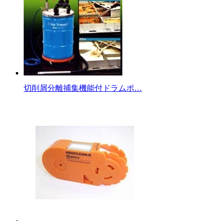
切削屑分離捕集機能付ドラムポ…