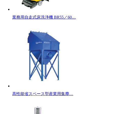
業務用自走式床洗浄機 BR55／60…
高性能省スペース型産業用集塵…