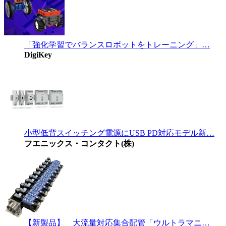
「強化学習でバランスロボットをトレーニング」…
DigiKey
小型低背スイッチング電源にUSB PD対応モデル新…
フエニックス・コンタクト(株)
【新製品】 大流量対応集合配管「ウルトラマニ…