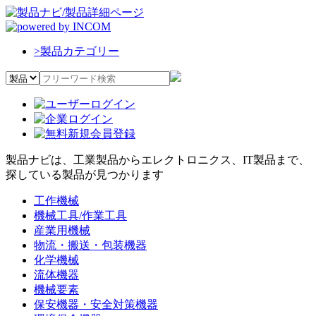
>
製品カテゴリー
製品ナビは、工業製品からエレクトロニクス、IT製品まで、
探している製品が見つかります
工作機械
機械工具/作業工具
産業用機械
物流・搬送・包装機器
化学機械
流体機器
機械要素
保安機器・安全対策機器