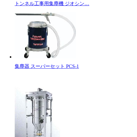
トンネル工事用集塵機 ジオシン…
集塵器 スーパーセット PCS-1