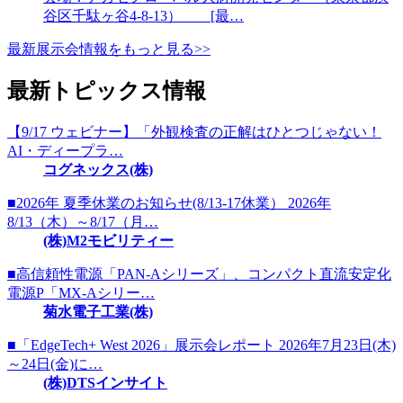
谷区千駄ヶ谷4-8-13） [最…
最新展示会情報をもっと見る>>
最新トピックス情報
【9/17 ウェビナー】「外観検査の正解はひとつじゃない！
AI・ディープラ…
コグネックス(株)
■2026年 夏季休業のお知らせ(8/13-17休業） 2026年
8/13（木）～8/17（月…
(株)M2モビリティー
■高信頼性電源「PAN-Aシリーズ」、コンパクト直流安定化
電源P「MX-Aシリー…
菊水電子工業(株)
■「EdgeTech+ West 2026」展示会レポート 2026年7月23日(木)
～24日(金)に…
(株)DTSインサイト