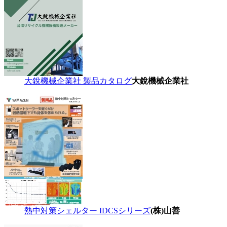
大銳機械企業社 製品カタログ
大銳機械企業社
熱中対策シェルター IDCSシリーズ
(株)山善