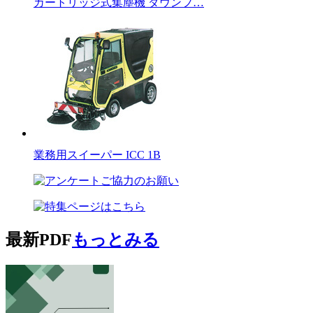
カートリッジ式集塵機 ダウンフ…
業務用スイーパー ICC 1B
最新PDF
もっとみる