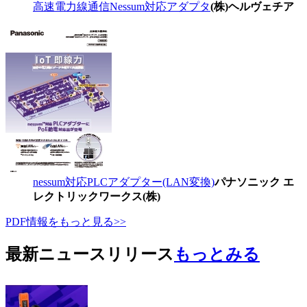
高速電力線通信Nessum対応アダプタ
(株)ヘルヴェチア
nessum対応PLCアダプター(LAN変換)
パナソニック エ
レクトリックワークス(株)
PDF情報をもっと見る>>
最新ニュースリリース
もっとみる