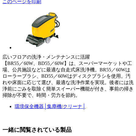
このページを印刷
広いフロアの洗浄・メンテナンスに活躍
【BR55／60W、BD55／60W】は、スーパーマーケットや工
場、公共施設などに最適な自走式床洗浄機。BR55／60Wは
ローラーブラシ、BD55／60Wはディスクブラシを使用。汚
れや床面に応じて選び、最適な洗浄作業を実現。後者には洗
浄前にごみを取除く簡単スイーパー機能が付き、事前の掃き
掃除が不要で、時間・労力を節約。
環境保全機器
│
集塵機/クリーナ
│
一緒に閲覧されている製品