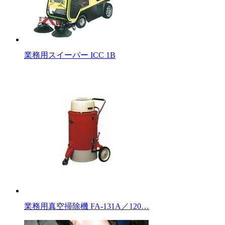
業務用スイーパー ICC 1B
業務用真空掃除機 FA-131A／120…