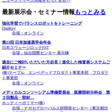
ニュースリリース情報をもっと見る>>
最新展示会・セミナー情報
もっとみる
強化学習でバランスロボットをトレーニング
DigiKey
会場：オンライン
第23回 日本加速器学会年会
日本スウェージロックFST
会場：仙台国際センター 展示棟
過去にご検討いただいた方必見！進化した検査表システムご
紹介セミナー
(株)マーブル エンベデッドプロダクト事業本部 プロダク
ト事業部
会場：オンライン
メディカルコンソーシアム準備委員会 医療部材分科会 第
２回製品・部材…
ホッティーポリマー(株)
会場：ナガセグローバル人財開発センター（東京都渋