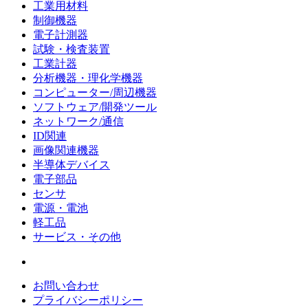
工業用材料
制御機器
電子計測器
試験・検査装置
工業計器
分析機器・理化学機器
コンピューター/周辺機器
ソフトウェア/開発ツール
ネットワーク/通信
ID関連
画像関連機器
半導体デバイス
電子部品
センサ
電源・電池
軽工品
サービス・その他
お問い合わせ
プライバシーポリシー