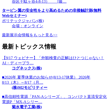
谷区千駄ヶ谷4-8-13） [最…
タービン翼の安全性をより高めるための非接触計測(無料
Webセミナー)
ポリテックジャパン(株)
会場：オンライン
最新展示会情報をもっと見る>>
最新トピックス情報
【9/17 ウェビナー】「外観検査の正解はひとつじゃない！
AI・ディープラ…
コグネックス(株)
■2026年 夏季休業のお知らせ(8/13-17休業） 2026年
8/13（木）～8/17（月…
(株)M2モビリティー
■高信頼性電源「PAN-Aシリーズ」、コンパクト直流安定化
電源P「MX-Aシリー…
菊水電子工業(株)