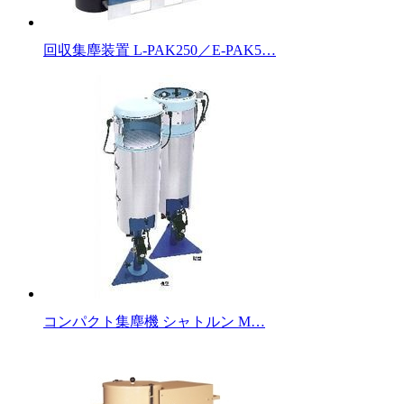
回収集塵装置 L-PAK250／E-PAK5…
コンパクト集塵機 シャトルン M…