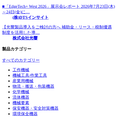
■「EdgeTech+ West 2026」展示会レポート 2026年7月23日(木)
～24日(金)に…
(株)DTSインサイト
【光響製品導入をご検討の方へ 補助金・リース・税制優遇
制度を活用した導…
株式会社光響
製品カテゴリー
すべてのカテゴリー
工作機械
機械工具/作業工具
産業用機械
物流・搬送・包装機器
化学機械
流体機器
機械要素
保安機器・安全対策機器
環境保全機器