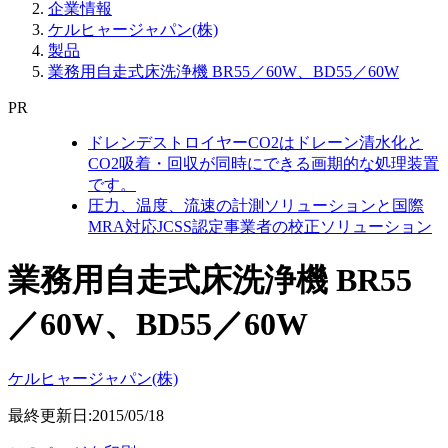
企業情報
ケルヒャージャパン(株)
製品
業務用自走式床洗浄機 BR55／60W、BD55／60W
PR
ドレンデストロイヤーCO2はドレーン清水化と
CO2吸着・回収が同時にできる画期的な処理装置
です。
圧力、温度、流速の計測ソリューションと国際
MRA対応JCSS認定事業者の校正ソリューション
業務用自走式床洗浄機 BR55
／60W、BD55／60W
ケルヒャージャパン(株)
最終更新日:2015/05/18