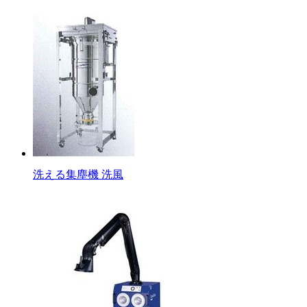
洗える集塵機 洗風