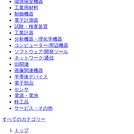
環境保全機器
工業用材料
制御機器
電子計測器
試験・検査装置
工業計器
分析機器・理化学機器
コンピューター/周辺機器
ソフトウェア/開発ツール
ネットワーク/通信
ID関連
画像関連機器
半導体デバイス
電子部品
センサ
電源・電池
軽工品
サービス・その他
すべてのカテゴリー
トップ