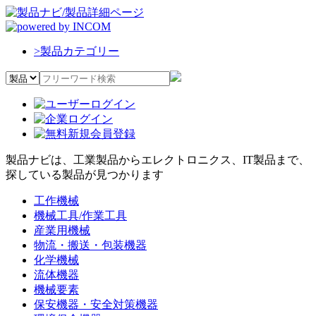
>
製品カテゴリー
製品ナビは、工業製品からエレクトロニクス、IT製品まで、
探している製品が見つかります
工作機械
機械工具/作業工具
産業用機械
物流・搬送・包装機器
化学機械
流体機器
機械要素
保安機器・安全対策機器