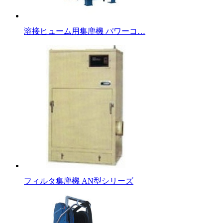
溶接ヒューム用集塵機 パワーコ…
フィルタ集塵機 AN型シリーズ