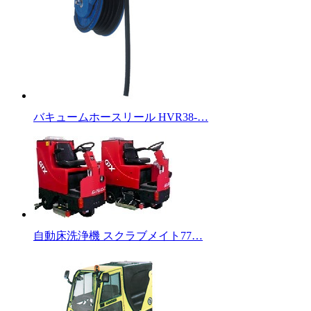
バキュームホースリール HVR38-…
自動床洗浄機 スクラブメイト77…