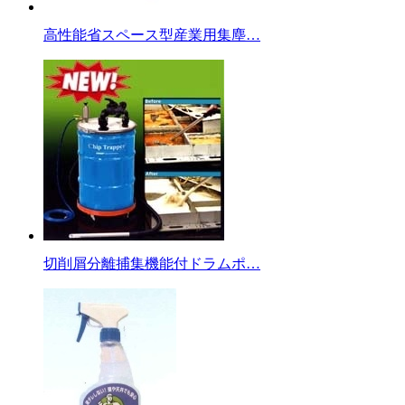
高性能省スペース型産業用集塵…
切削屑分離捕集機能付ドラムポ…