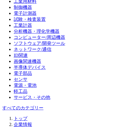
工業用材料
制御機器
電子計測器
試験・検査装置
工業計器
分析機器・理化学機器
コンピューター/周辺機器
ソフトウェア/開発ツール
ネットワーク/通信
ID関連
画像関連機器
半導体デバイス
電子部品
センサ
電源・電池
軽工品
サービス・その他
すべてのカテゴリー
トップ
企業情報