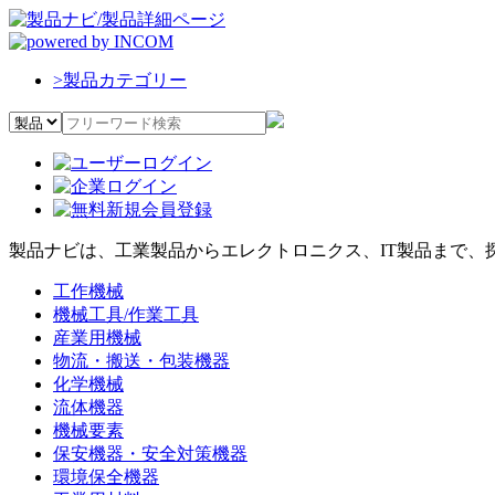
>
製品カテゴリー
製品ナビは、工業製品からエレクトロニクス、IT製品まで、
工作機械
機械工具/作業工具
産業用機械
物流・搬送・包装機器
化学機械
流体機器
機械要素
保安機器・安全対策機器
環境保全機器