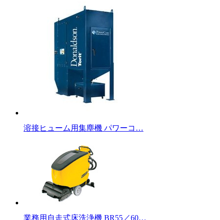
溶接ヒューム用集塵機 パワーコ…
業務用自走式床洗浄機 BR55／60…