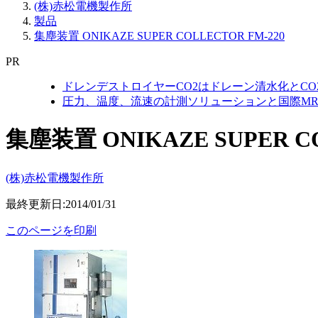
(株)赤松電機製作所
製品
集塵装置 ONIKAZE SUPER COLLECTOR FM-220
PR
ドレンデストロイヤーCO2はドレーン清水化とC
圧力、温度、流速の計測ソリューションと国際MR
集塵装置 ONIKAZE SUPER CO
(株)赤松電機製作所
最終更新日:2014/01/31
このページを印刷