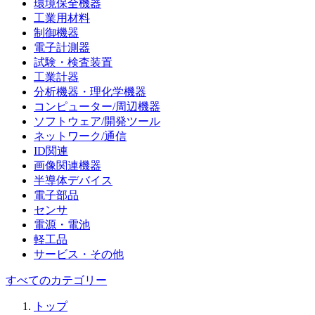
環境保全機器
工業用材料
制御機器
電子計測器
試験・検査装置
工業計器
分析機器・理化学機器
コンピューター/周辺機器
ソフトウェア/開発ツール
ネットワーク/通信
ID関連
画像関連機器
半導体デバイス
電子部品
センサ
電源・電池
軽工品
サービス・その他
すべてのカテゴリー
トップ