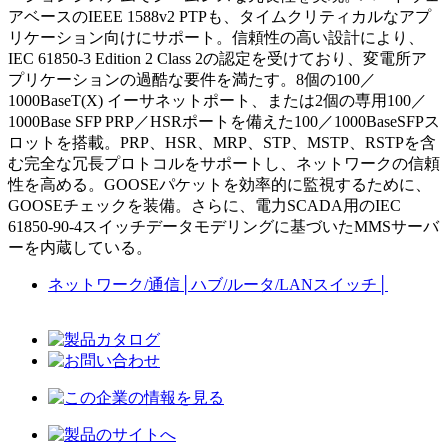
アベースのIEEE 1588v2 PTPも、タイムクリティカルなアプ
リケーション向けにサポート。信頼性の高い設計により、
IEC 61850-3 Edition 2 Class 2の認定を受けており、変電所ア
プリケーションの過酷な要件を満たす。8個の100／
1000BaseT(X) イーサネットポート、または2個の専用100／
1000Base SFP PRP／HSRポートを備えた100／1000BaseSFPス
ロットを搭載。PRP、HSR、MRP、STP、MSTP、RSTPを含
む完全な冗長プロトコルをサポートし、ネットワークの信頼
性を高める。GOOSEパケットを効率的に監視するために、
GOOSEチェックを装備。さらに、電力SCADA用のIEC
61850-90-4スイッチデータモデリングに基づいたMMSサーバ
ーを内蔵している。
ネットワーク/通信
│
ハブ/ルータ/LANスイッチ
│