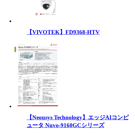
【VIVOTEK】FD9368-HTV
【Neousys Technology】エッジAIコンピ
ュータ Nuvo-9160GCシリーズ