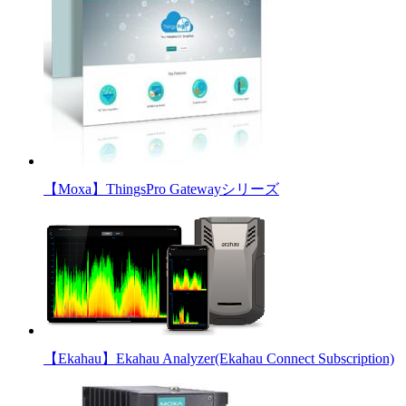
【Moxa】ThingsPro Gatewayシリーズ
【Ekahau】Ekahau Analyzer(Ekahau Connect Subscription)