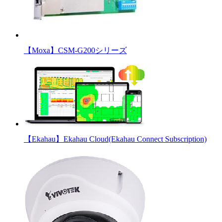
【Moxa】CSM-G200シリーズ
【Ekahau】Ekahau Cloud(Ekahau Connect Subscription)