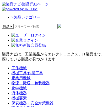
>
製品カテゴリー
製品ナビは、工業製品からエレクトロニクス、IT製品まで、
探している製品が見つかります
工作機械
機械工具/作業工具
産業用機械
物流・搬送・包装機器
化学機械
流体機器
機械要素
保安機器・安全対策機器