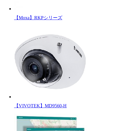
【Moxa】RKPシリーズ
【VIVOTEK】MD9560-H