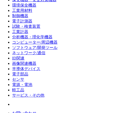
環境保全機器
工業用材料
制御機器
電子計測器
試験・検査装置
工業計器
分析機器・理化学機器
コンピューター/周辺機器
ソフトウェア/開発ツール
ネットワーク/通信
ID関連
画像関連機器
半導体デバイス
電子部品
センサ
電源・電池
軽工品
サービス・その他