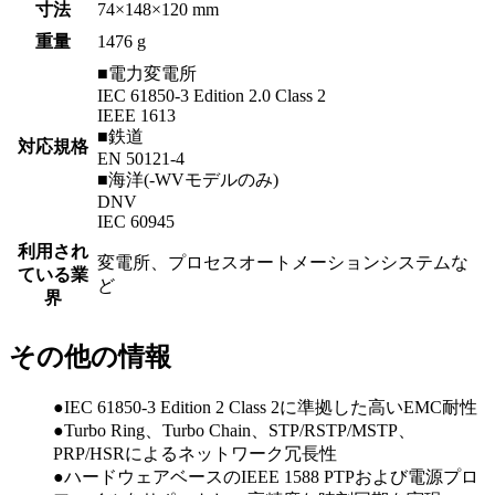
寸法
74×148×120 mm
重量
1476 g
■電力変電所
IEC 61850-3 Edition 2.0 Class 2
IEEE 1613
■鉄道
対応規格
EN 50121-4
■海洋(-WVモデルのみ)
DNV
IEC 60945
利用され
変電所、プロセスオートメーションシステムな
ている業
ど
界
その他の情報
●IEC 61850-3 Edition 2 Class 2に準拠した高いEMC耐性
●Turbo Ring、Turbo Chain、STP/RSTP/MSTP、
PRP/HSRによるネットワーク冗長性
●ハードウェアベースのIEEE 1588 PTPおよび電源プロ