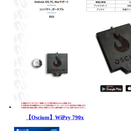
【Oscium】WiPry 790x