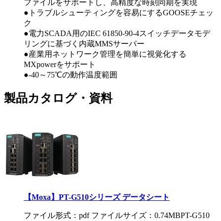
ファイルをサポートし、高精度な時刻同期を実現
●トラブルシューティングを容易にするGOOSEチェッ
ク
●電力SCADA用のIEC 61850-90-4スイッチデータモデ
リングに基づく内蔵MMSサーバー
●産業用ネットワーク管理を簡単に視覚化する
MXpowerをサポート
●-40～75℃の動作温度範囲
製品カタログ・資料
【Moxa】PT-G510シリーズ データシート
ファイル形式：pdf ファイルサイズ：0.74MB
PT-G510