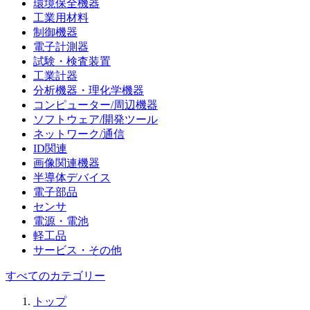
環境保全機器
工業用材料
制御機器
電子計測器
試験・検査装置
工業計器
分析機器・理化学機器
コンピューター/周辺機器
ソフトウェア/開発ツール
ネットワーク/通信
ID関連
画像関連機器
半導体デバイス
電子部品
センサ
電源・電池
軽工品
サービス・その他
すべてのカテゴリー
トップ