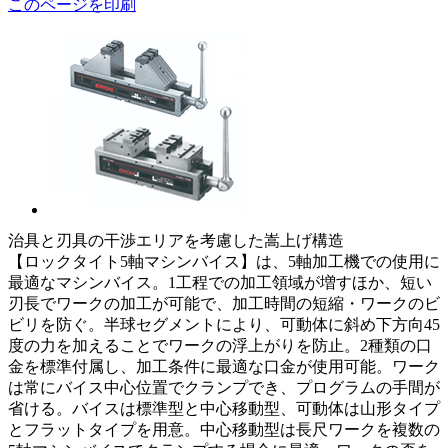
このページを印刷
治具と刃具の干渉エリアを考慮した嵩上げ構造
【ロックタイト5軸マシンバイス】は、5軸加工機での使用に
最適なマシンバイス。1工程での加工領域が増すほか、短い
刃長でワークの加工が可能で、加工時間の短縮・ワークのビ
ビリを防ぐ。半球セグメントにより、可動体に斜め下方向45
度の力を加えることでワークの浮上がりを防止。2種類の口
金を標準付属し、加工条件に最適な口金が使用可能。ワーク
は常にバイス中心位置でクランプでき、プログラムの手間が
省ける。バイスは標準型と中心移動型、可動体は山形タイプ
とフラットタイプを用意。中心移動型は長尺ワークを複数の