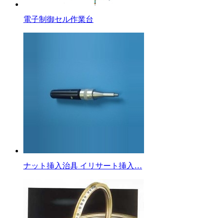
電子制御セル作業台
ナット挿入治具 イリサート挿入…