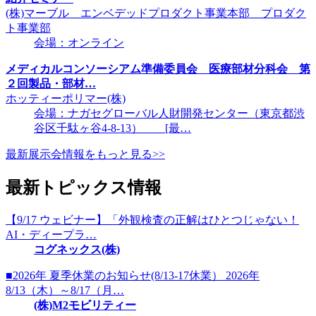
(株)マーブル エンベデッドプロダクト事業本部 プロダク
ト事業部
会場：オンライン
メディカルコンソーシアム準備委員会 医療部材分科会 第
２回製品・部材…
ホッティーポリマー(株)
会場：ナガセグローバル人財開発センター（東京都渋
谷区千駄ヶ谷4-8-13） [最…
最新展示会情報をもっと見る>>
最新トピックス情報
【9/17 ウェビナー】「外観検査の正解はひとつじゃない！
AI・ディープラ…
コグネックス(株)
■2026年 夏季休業のお知らせ(8/13-17休業） 2026年
8/13（木）～8/17（月…
(株)M2モビリティー