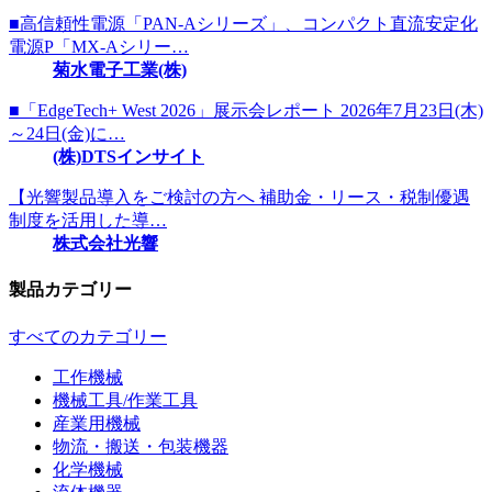
■高信頼性電源「PAN-Aシリーズ」、コンパクト直流安定化
電源P「MX-Aシリー…
菊水電子工業(株)
■「EdgeTech+ West 2026」展示会レポート 2026年7月23日(木)
～24日(金)に…
(株)DTSインサイト
【光響製品導入をご検討の方へ 補助金・リース・税制優遇
制度を活用した導…
株式会社光響
製品カテゴリー
すべてのカテゴリー
工作機械
機械工具/作業工具
産業用機械
物流・搬送・包装機器
化学機械