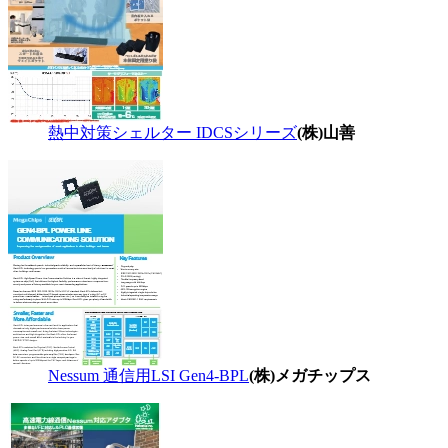
熱中対策シェルター IDCSシリーズ
(株)山善
Nessum 通信用LSI Gen4-BPL
(株)メガチップス