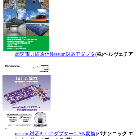
高速電力線通信Nessum対応アダプタ
(株)ヘルヴェチア
nessum対応PLCアダプター(LAN変換)
パナソニック エ