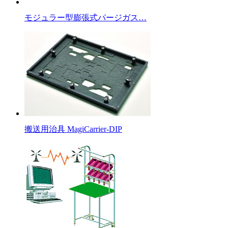
モジュラー型膨張式パージガス…
搬送用治具 MagiCarrier-DIP