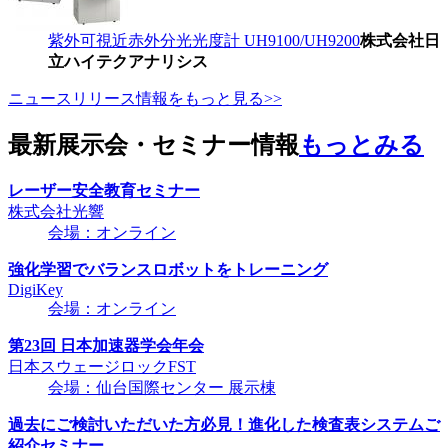
紫外可視近赤外分光光度計 UH9100/UH9200
株式会社日
立ハイテクアナリシス
ニュースリリース情報をもっと見る>>
最新展示会・セミナー情報
もっとみる
レーザー安全教育セミナー
株式会社光響
会場：オンライン
強化学習でバランスロボットをトレーニング
DigiKey
会場：オンライン
第23回 日本加速器学会年会
日本スウェージロックFST
会場：仙台国際センター 展示棟
過去にご検討いただいた方必見！進化した検査表システムご
紹介セミナー