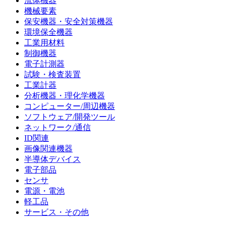
流体機器
機械要素
保安機器・安全対策機器
環境保全機器
工業用材料
制御機器
電子計測器
試験・検査装置
工業計器
分析機器・理化学機器
コンピューター/周辺機器
ソフトウェア/開発ツール
ネットワーク/通信
ID関連
画像関連機器
半導体デバイス
電子部品
センサ
電源・電池
軽工品
サービス・その他