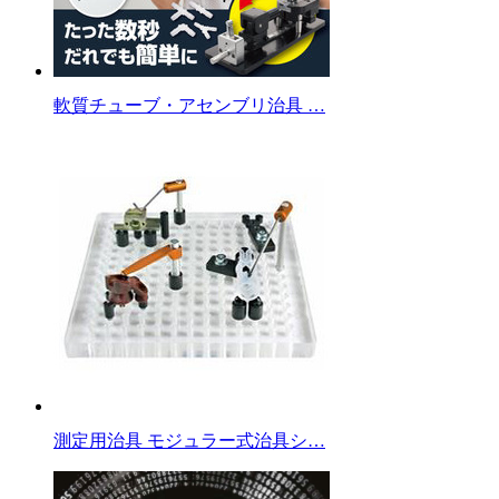
軟質チューブ・アセンブリ治具 …
測定用治具 モジュラー式治具シ…