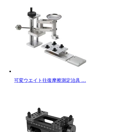
可変ウエイト往復摩擦測定治具 …