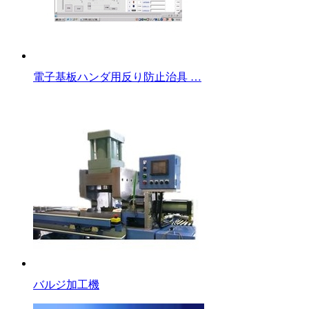
電子基板ハンダ用反り防止治具 …
バルジ加工機