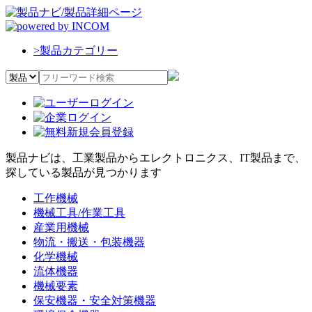
>
製品カテゴリー
製品ナビは、工業製品からエレクトロニクス、IT製品まで、
探している製品が見つかります
工作機械
機械工具/作業工具
産業用機械
物流・搬送・包装機器
化学機械
流体機器
機械要素
保安機器・安全対策機器