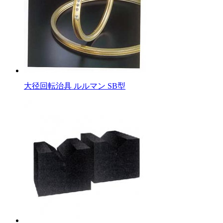
大径回転治具 ルルマン SB型