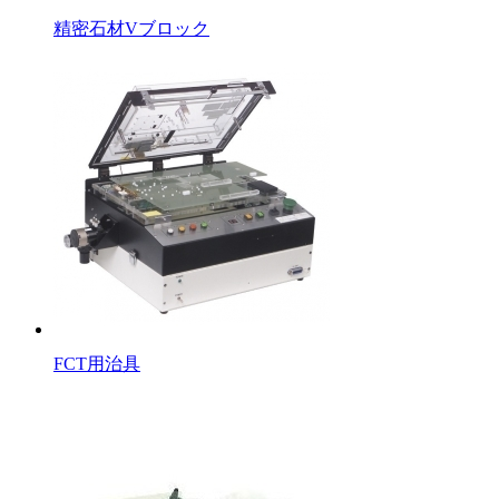
精密石材Vブロック
FCT用治具