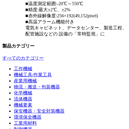
■温度測定範囲:-20℃～550℃
■精度:最大±2℃、±2%
■赤外線解像度:256×192(49,152pixel)
■高温アラーム機能付き
電気キャビネット、データセンター、製造工程、
配管施設などの 設備の「常時監視」に
製品カテゴリー
すべてのカテゴリー
工作機械
機械工具/作業工具
産業用機械
物流・搬送・包装機器
化学機械
流体機器
機械要素
保安機器・安全対策機器
環境保全機器
工業用材料