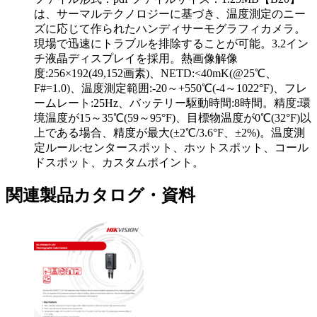
は、サーマルテクノロジーに基づき、温度測定のニー
ズに応じて作られたハンディサーモグラフィカメラ。
現場で迅速にトラブルを排除することが可能。3.2イン
チ液晶ディスプレイを採用。熱画像解像
度:256×192(49,152画素)、NETD:<40mK(@25℃、
F#=1.0)、温度測定範囲:-20～+550℃(-4～1022°F)、フレ
ームレート:25Hz、バッテリー駆動時間:8時間。精度:環
境温度が15～35℃(59～95°F)、目標物温度が0℃(32°F)以
上である場合、精度が最大(±2℃/3.6°F、±2%)。温度測
定ルール:センタースポット、ホットスポット、コール
ドスポット、カスタムポイント。
関連製品カタログ・資料