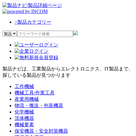
>
製品カテゴリー
製品ナビは、工業製品からエレクトロニクス、IT製品まで、
探している製品が見つかります
工作機械
機械工具/作業工具
産業用機械
物流・搬送・包装機器
化学機械
流体機器
機械要素
保安機器・安全対策機器