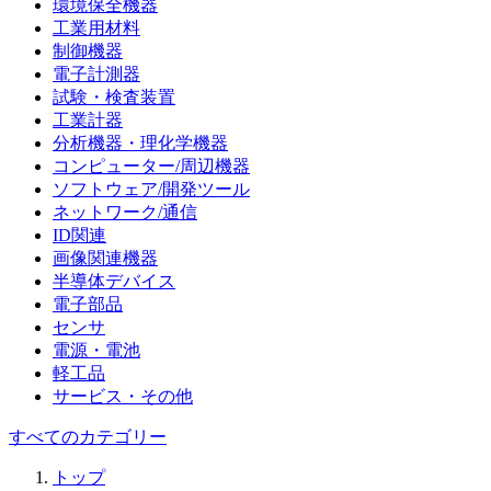
環境保全機器
工業用材料
制御機器
電子計測器
試験・検査装置
工業計器
分析機器・理化学機器
コンピューター/周辺機器
ソフトウェア/開発ツール
ネットワーク/通信
ID関連
画像関連機器
半導体デバイス
電子部品
センサ
電源・電池
軽工品
サービス・その他
すべてのカテゴリー
トップ