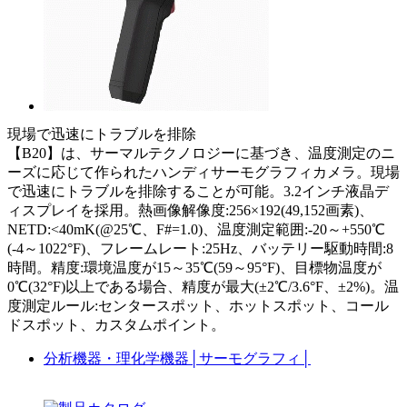
現場で迅速にトラブルを排除
【B20】は、サーマルテクノロジーに基づき、温度測定のニ
ーズに応じて作られたハンディサーモグラフィカメラ。現場
で迅速にトラブルを排除することが可能。3.2インチ液晶デ
ィスプレイを採用。熱画像解像度:256×192(49,152画素)、
NETD:<40mK(@25℃、F#=1.0)、温度測定範囲:-20～+550℃
(-4～1022°F)、フレームレート:25Hz、バッテリー駆動時間:8
時間。精度:環境温度が15～35℃(59～95°F)、目標物温度が
0℃(32°F)以上である場合、精度が最大(±2℃/3.6°F、±2%)。温
度測定ルール:センタースポット、ホットスポット、コール
ドスポット、カスタムポイント。
分析機器・理化学機器
│
サーモグラフィ
│