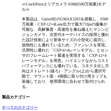
≪CoaXPressエリアカメラ 65M(6500万画素)モデ
ル≫
本製品は、Gpixel社のGMAX3265を搭載し、6500
万画素・CXP-12×4Lane出力で最大71fpsの撮像が
可能な、高解像度・高速性を兼ね備えたマシンビ
ジョンカメラ。次世代キーデバイスの採用と優れ
た設計技術により筐体サイズの小型化に成功し、
放熱性にも優れているため、ファンレスを実現。
汎用性に優れた「CXP-6×4レーンモデル」とセン
サのフレームレート最速を実現する「CXP-12×4
レーンモデル」を用意。ハイエンドながらコスト
パフォーマンスにも優れている。コネクタ出し方
向はストレート(後ろ)・アングル(上)から選択可
能で、マウント面・4側面に取り付け用タップも
装備しており、使用環境に合わせて取付けられ
る。
製品カテゴリー
すべてのカテゴリー