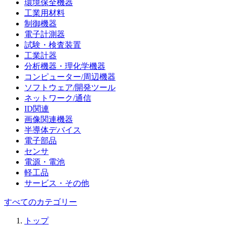
環境保全機器
工業用材料
制御機器
電子計測器
試験・検査装置
工業計器
分析機器・理化学機器
コンピューター/周辺機器
ソフトウェア/開発ツール
ネットワーク/通信
ID関連
画像関連機器
半導体デバイス
電子部品
センサ
電源・電池
軽工品
サービス・その他
すべてのカテゴリー
トップ