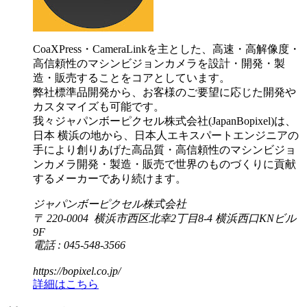
CoaXPress・CameraLinkを主とした、高速・高解像度・
高信頼性のマシンビジョンカメラを設計・開発・製
造・販売することをコアとしています。
弊社標準品開発から、お客様のご要望に応じた開発や
カスタマイズも可能です。
我々ジャパンボーピクセル株式会社(JapanBopixel)は、
日本 横浜の地から、日本人エキスパートエンジニアの
手により創りあげた高品質・高信頼性のマシンビジョ
ンカメラ開発・製造・販売で世界のものづくりに貢献
するメーカーであり続けます。
ジャパンボーピクセル株式会社
〒 220-0004 横浜市西区北幸2丁目8-4 横浜西口KNビル
9F
電話 : 045-548-3566
https://bopixel.co.jp/
詳細はこちら