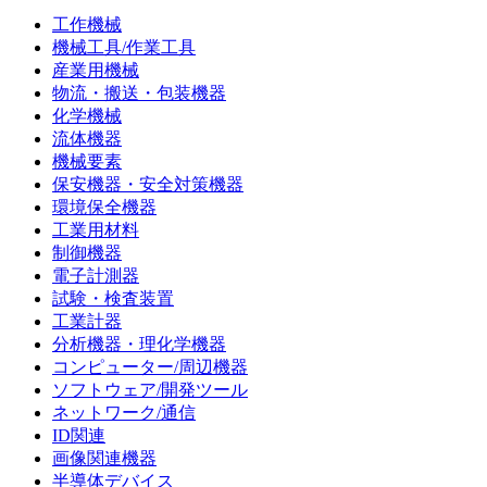
工作機械
機械工具/作業工具
産業用機械
物流・搬送・包装機器
化学機械
流体機器
機械要素
保安機器・安全対策機器
環境保全機器
工業用材料
制御機器
電子計測器
試験・検査装置
工業計器
分析機器・理化学機器
コンピューター/周辺機器
ソフトウェア/開発ツール
ネットワーク/通信
ID関連
画像関連機器
半導体デバイス