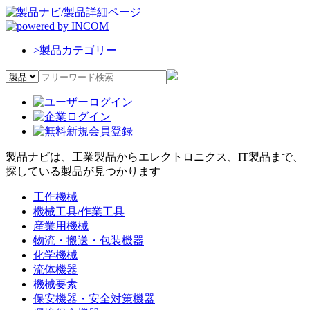
>
製品カテゴリー
製品ナビは、工業製品からエレクトロニクス、IT製品まで、
探している製品が見つかります
工作機械
機械工具/作業工具
産業用機械
物流・搬送・包装機器
化学機械
流体機器
機械要素
保安機器・安全対策機器