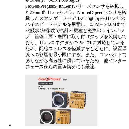
本製品は、SONY製Pregius
3rdGen/PregiusS(4thGen)シリーズセンサを搭載し
た29mm角 1Laneカメラ。Normal Speedセンサを搭
載したスタンダードモデルとHigh Speedセンサの
ハイスピードモデルを用意し、0.5M～24.6Mまで
8種類の解像度で合計32機種と充実のラインアッ
プ。筐体上面・底面に取り付けタップを装備して
おり、1LaneコネクタかつPoCXPに対応している
ため、配線ストレスを軽減するとともに、設置環
境への影響を最小限にする。また、コンパクトで
ありながら高速性に優れているため、他インター
フェースからの置き換えにも最適。