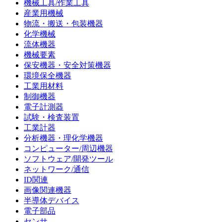
機械工具/作業工具
産業用機械
物流・搬送・包装機器
化学機械
流体機器
機械要素
保安機器・安全対策機器
環境保全機器
工業用材料
制御機器
電子計測器
試験・検査装置
工業計器
分析機器・理化学機器
コンピューター/周辺機器
ソフトウェア/開発ツール
ネットワーク/通信
ID関連
画像関連機器
半導体デバイス
電子部品
センサ