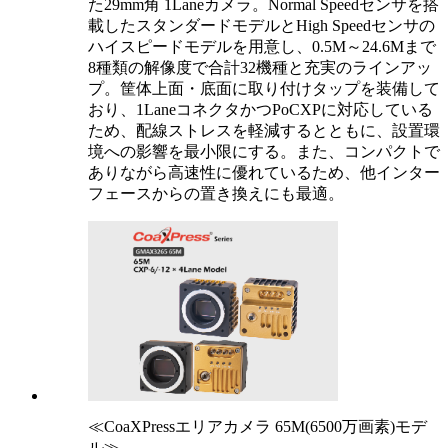
た29mm角 1Laneカメラ。Normal Speedセンサを搭
載したスタンダードモデルとHigh Speedセンサの
ハイスピードモデルを用意し、0.5M～24.6Mまで
8種類の解像度で合計32機種と充実のラインアッ
プ。筐体上面・底面に取り付けタップを装備して
おり、1LaneコネクタかつPoCXPに対応している
ため、配線ストレスを軽減するとともに、設置環
境への影響を最小限にする。また、コンパクトで
ありながら高速性に優れているため、他インター
フェースからの置き換えにも最適。
≪CoaXPressエリアカメラ 65M(6500万画素)モデ
ル≫