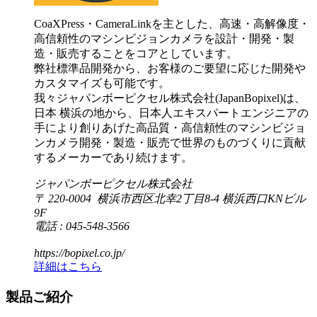
CoaXPress・CameraLinkを主とした、高速・高解像度・
高信頼性のマシンビジョンカメラを設計・開発・製
造・販売することをコアとしています。
弊社標準品開発から、お客様のご要望に応じた開発や
カスタマイズも可能です。
我々ジャパンボーピクセル株式会社(JapanBopixel)は、
日本 横浜の地から、日本人エキスパートエンジニアの
手により創りあげた高品質・高信頼性のマシンビジョ
ンカメラ開発・製造・販売で世界のものづくりに貢献
するメーカーであり続けます。
ジャパンボーピクセル株式会社
〒 220-0004 横浜市西区北幸2丁目8-4 横浜西口KNビル
9F
電話 : 045-548-3566
https://bopixel.co.jp/
詳細はこちら
製品ご紹介