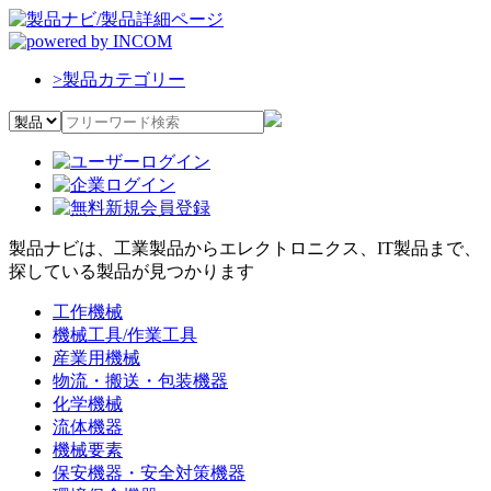
>
製品カテゴリー
製品ナビは、工業製品からエレクトロニクス、IT製品まで、
探している製品が見つかります
工作機械
機械工具/作業工具
産業用機械
物流・搬送・包装機器
化学機械
流体機器
機械要素
保安機器・安全対策機器