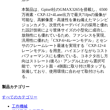
本製品は、Gpixel社のGMAX3265を搭載し、6500
万画素・CXP-12×4Lane出力で最大71fpsの撮像が
可能な、高解像度・高速性を兼ね備えたマシンビ
ジョンカメラ。次世代キーデバイスの採用と優れ
た設計技術により筐体サイズの小型化に成功し、
放熱性にも優れているため、ファンレスを実現。
汎用性に優れた「CXP-6×4レーンモデル」とセン
サのフレームレート最速を実現する「CXP-12×4
レーンモデル」を用意。ハイエンドながらコスト
パフォーマンスにも優れている。コネクタ出し方
向はストレート(後ろ)・アングル(上)から選択可
能で、マウント面・4側面に取り付け用タップも
装備しており、使用環境に合わせて取付けられ
る。
製品カテゴリー
すべてのカテゴリー
工作機械