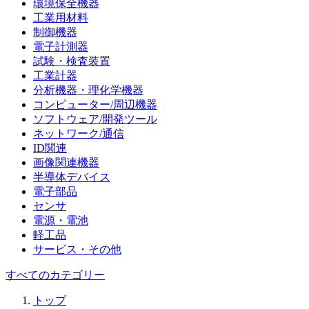
環境保全機器
工業用材料
制御機器
電子計測器
試験・検査装置
工業計器
分析機器・理化学機器
コンピューター/周辺機器
ソフトウェア/開発ツール
ネットワーク/通信
ID関連
画像関連機器
半導体デバイス
電子部品
センサ
電源・電池
軽工品
サービス・その他
すべてのカテゴリー
トップ