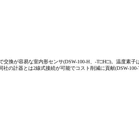
な室内形センサ(DSW-100-H、-T□H□)。温度素子は測温抵抗体1
の場合、同社の計器とは2線式接続が可能でコスト削減に貢献(DSW-100-T