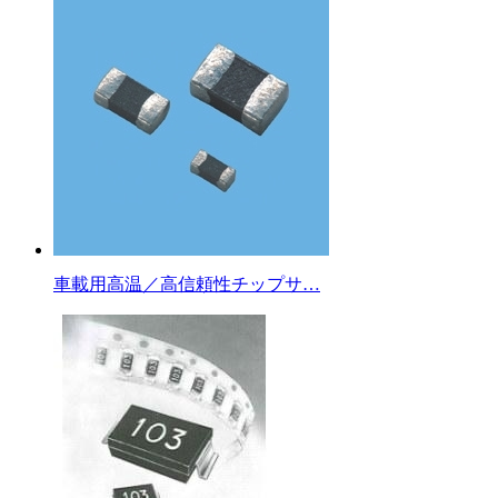
車載用高温／高信頼性チップサ…