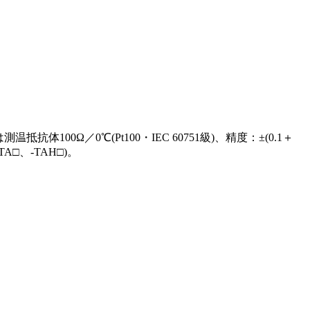
00Ω／0℃(Pt100・IEC 60751級)、精度：±(0.1＋
A□、-TAH□)。