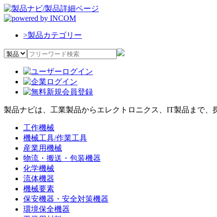
>
製品カテゴリー
製品ナビは、工業製品からエレクトロニクス、IT製品まで、
工作機械
機械工具/作業工具
産業用機械
物流・搬送・包装機器
化学機械
流体機器
機械要素
保安機器・安全対策機器
環境保全機器