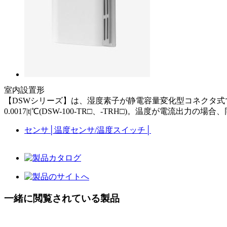
室内設置形
【DSWシリーズ】は、湿度素子が静電容量変化型コネクタ式で交換が容易
0.0017|t|℃(DSW-100-TR□、-TRH□)。温度が電流出力
センサ
│
温度センサ/温度スイッチ
│
一緒に閲覧されている製品