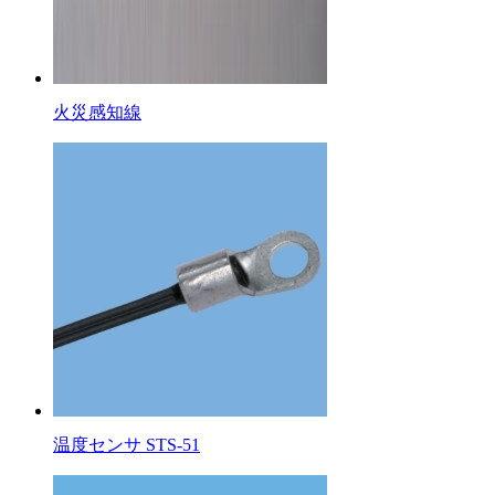
火災感知線
温度センサ STS-51