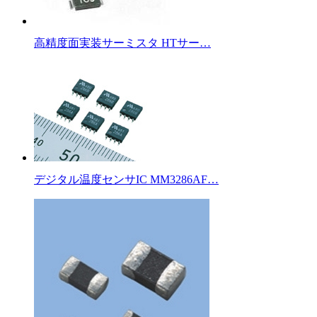
高精度面実装サーミスタ HTサー…
デジタル温度センサIC MM3286AF…