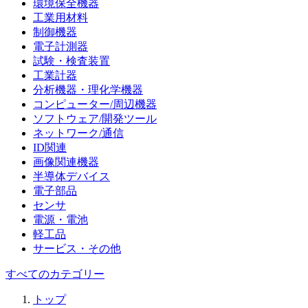
環境保全機器
工業用材料
制御機器
電子計測器
試験・検査装置
工業計器
分析機器・理化学機器
コンピューター/周辺機器
ソフトウェア/開発ツール
ネットワーク/通信
ID関連
画像関連機器
半導体デバイス
電子部品
センサ
電源・電池
軽工品
サービス・その他
すべてのカテゴリー
トップ