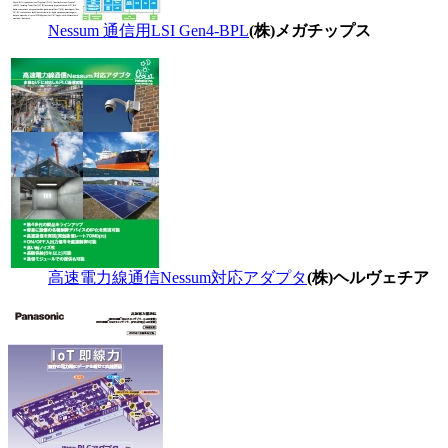
Nessum 通信用LSI Gen4-BPL
(株)メガチップス
高速電力線通信Nessum対応アダプタ
(株)ヘルヴェチア