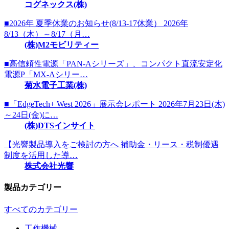
コグネックス(株)
■2026年 夏季休業のお知らせ(8/13-17休業） 2026年
8/13（木）～8/17（月…
(株)M2モビリティー
■高信頼性電源「PAN-Aシリーズ」、コンパクト直流安定化
電源P「MX-Aシリー…
菊水電子工業(株)
■「EdgeTech+ West 2026」展示会レポート 2026年7月23日(木)
～24日(金)に…
(株)DTSインサイト
【光響製品導入をご検討の方へ 補助金・リース・税制優遇
制度を活用した導…
株式会社光響
製品カテゴリー
すべてのカテゴリー
工作機械