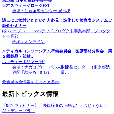
第23回 日本加速器学会年会
日本スウェージロックFST
会場：仙台国際センター 展示棟
過去にご検討いただいた方必見！進化した検査表システムご
紹介セミナー
(株)マーブル エンベデッドプロダクト事業本部 プロダク
ト事業部
会場：オンライン
メディカルコンソーシアム準備委員会 医療部材分科会 第
２回製品・部材…
ホッティーポリマー(株)
会場：ナガセグローバル人財開発センター（東京都渋
谷区千駄ヶ谷4-8-13） [最…
最新展示会情報をもっと見る>>
最新トピックス情報
【9/17 ウェビナー】「外観検査の正解はひとつじゃない！
AI・ディープラ…