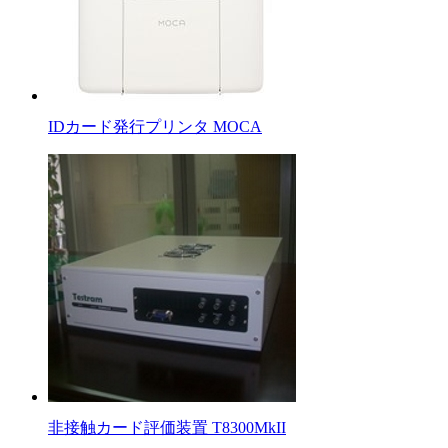
IDカード発行プリンタ MOCA
非接触カード評価装置 T8300MkII