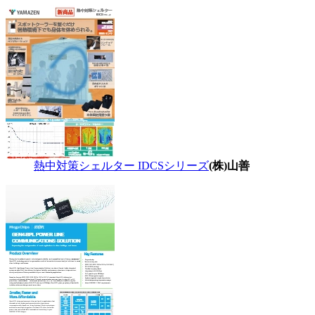
熱中対策シェルター IDCSシリーズ
(株)山善