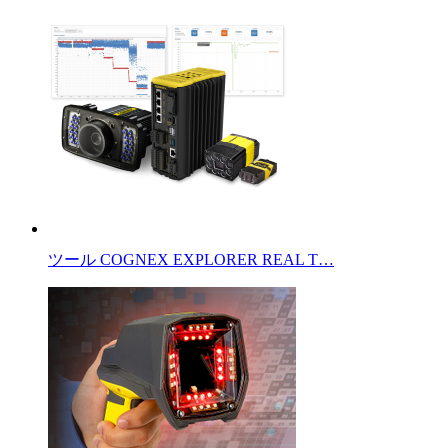
ツール COGNEX EXPLORER REAL T…