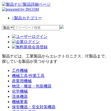
>
製品カテゴリー
製品ナビは、工業製品からエレクトロニクス、IT製品まで、
探している製品が見つかります
工作機械
機械工具/作業工具
産業用機械
物流・搬送・包装機器
化学機械
流体機器
機械要素
保安機器・安全対策機器