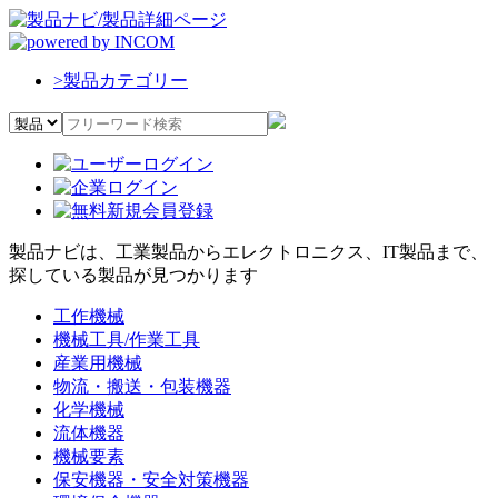
>
製品カテゴリー
製品ナビは、工業製品からエレクトロニクス、IT製品まで、
探している製品が見つかります
工作機械
機械工具/作業工具
産業用機械
物流・搬送・包装機器
化学機械
流体機器
機械要素
保安機器・安全対策機器