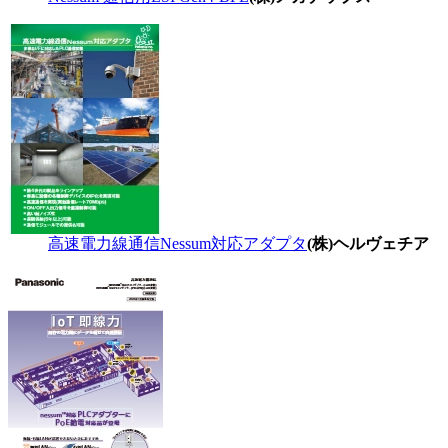
高速電力線通信Nessum対応アダプタ
(株)ヘルヴェチア