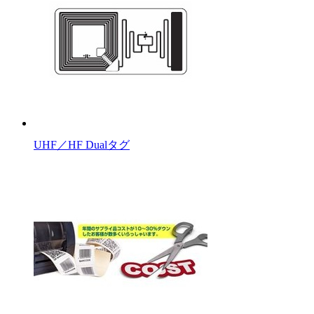
UHF／HF Dualタグ