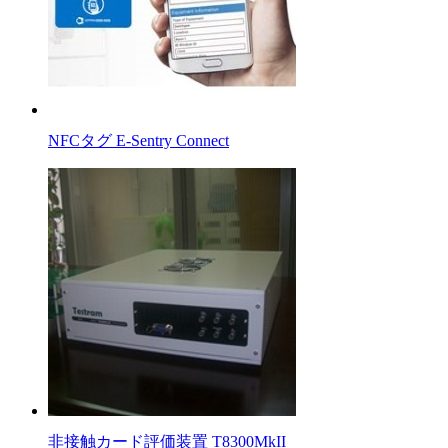
NFCタグ E-Sentry Connect
非接触カード評価装置 T8300MkII