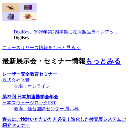
DigiKey、2026年第2四半期に在庫製品ラインアッ…
DigiKey
ニュースリリース情報をもっと見る>>
最新展示会・セミナー情報
もっとみる
レーザー安全教育セミナー
株式会社光響
会場：オンライン
第23回 日本加速器学会年会
日本スウェージロックFST
会場：仙台国際センター 展示棟
過去にご検討いただいた方必見！進化した検査表システムご
紹介セミナー