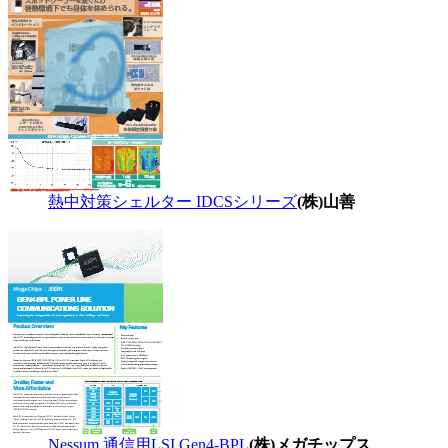
熱中対策シェルター IDCSシリーズ
(株)山善
Nessum 通信用LSI Gen4-BPL
(株)メガチップス