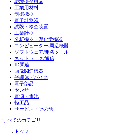
環境保全機器
工業用材料
制御機器
電子計測器
試験・検査装置
工業計器
分析機器・理化学機器
コンピューター/周辺機器
ソフトウェア/開発ツール
ネットワーク/通信
ID関連
画像関連機器
半導体デバイス
電子部品
センサ
電源・電池
軽工品
サービス・その他
すべてのカテゴリー
トップ