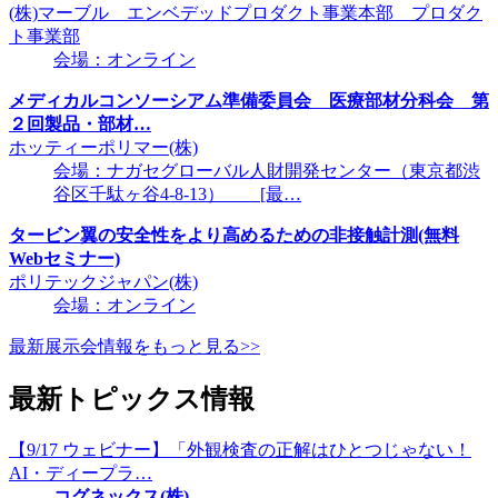
(株)マーブル エンベデッドプロダクト事業本部 プロダク
ト事業部
会場：オンライン
メディカルコンソーシアム準備委員会 医療部材分科会 第
２回製品・部材…
ホッティーポリマー(株)
会場：ナガセグローバル人財開発センター（東京都渋
谷区千駄ヶ谷4-8-13） [最…
タービン翼の安全性をより高めるための非接触計測(無料
Webセミナー)
ポリテックジャパン(株)
会場：オンライン
最新展示会情報をもっと見る>>
最新トピックス情報
【9/17 ウェビナー】「外観検査の正解はひとつじゃない！
AI・ディープラ…
コグネックス(株)