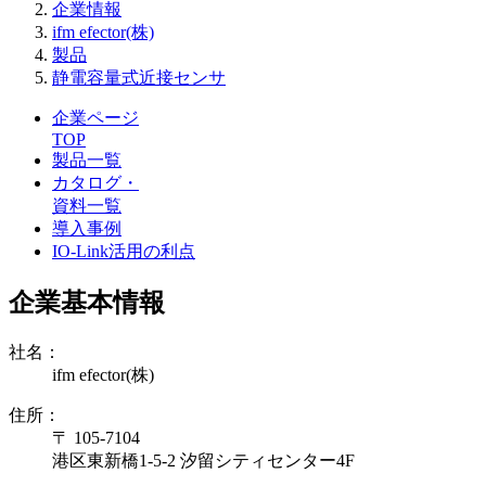
企業情報
ifm efector(株)
製品
静電容量式近接センサ
企業ページ
TOP
製品一覧
カタログ・
資料一覧
導入事例
IO-Link活用の利点
企業基本情報
社名：
ifm efector(株)
住所：
〒 105-7104
港区東新橋1-5-2 汐留シティセンター4F