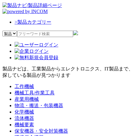
>
製品カテゴリー
製品ナビは、工業製品からエレクトロニクス、IT製品まで、
探している製品が見つかります
工作機械
機械工具/作業工具
産業用機械
物流・搬送・包装機器
化学機械
流体機器
機械要素
保安機器・安全対策機器