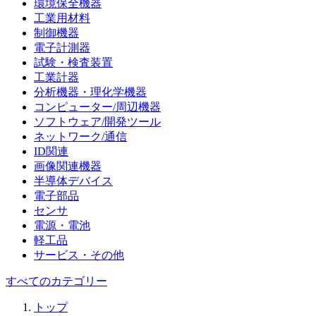
環境保全機器
工業用材料
制御機器
電子計測器
試験・検査装置
工業計器
分析機器・理化学機器
コンピューター/周辺機器
ソフトウェア/開発ツール
ネットワーク/通信
ID関連
画像関連機器
半導体デバイス
電子部品
センサ
電源・電池
軽工品
サービス・その他
すべてのカテゴリー
トップ