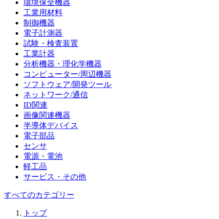
環境保全機器
工業用材料
制御機器
電子計測器
試験・検査装置
工業計器
分析機器・理化学機器
コンピューター/周辺機器
ソフトウェア/開発ツール
ネットワーク/通信
ID関連
画像関連機器
半導体デバイス
電子部品
センサ
電源・電池
軽工品
サービス・その他
すべてのカテゴリー
トップ