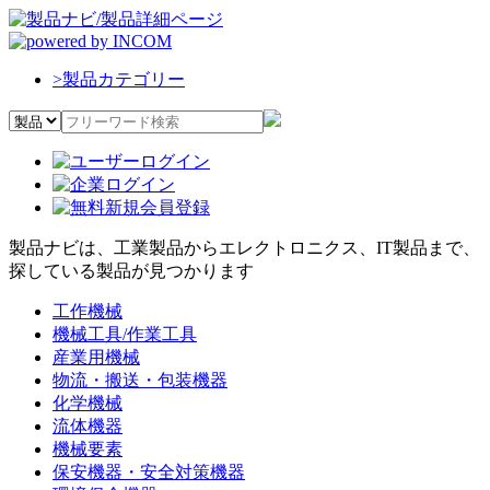
>
製品カテゴリー
製品ナビは、工業製品からエレクトロニクス、IT製品まで、
探している製品が見つかります
工作機械
機械工具/作業工具
産業用機械
物流・搬送・包装機器
化学機械
流体機器
機械要素
保安機器・安全対策機器