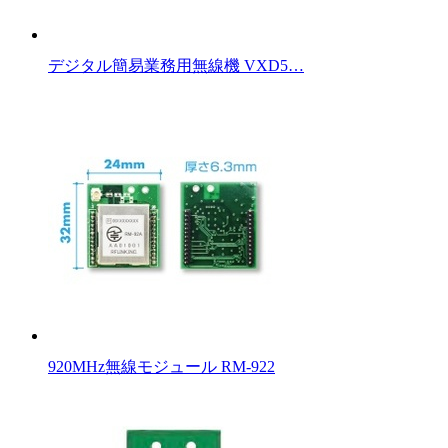
デジタル簡易業務用無線機 VXD5…
920MHz無線モジュール RM-922