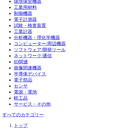
環境保全機器
工業用材料
制御機器
電子計測器
試験・検査装置
工業計器
分析機器・理化学機器
コンピューター/周辺機器
ソフトウェア/開発ツール
ネットワーク/通信
ID関連
画像関連機器
半導体デバイス
電子部品
センサ
電源・電池
軽工品
サービス・その他
すべてのカテゴリー
トップ