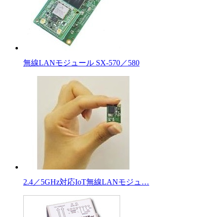
無線LANモジュール SX-570／580
2.4／5GHz対応IoT無線LANモジュ…