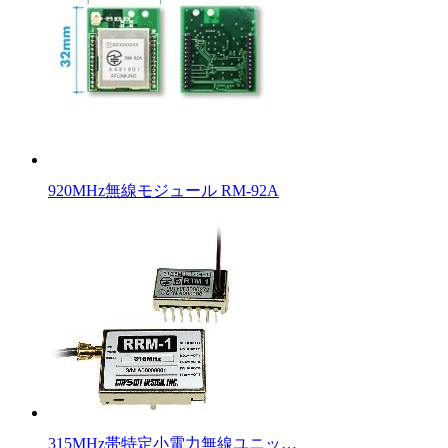
920MHz無線モジュール RM-92A
315MHz帯特定小電力無線ユニッ…