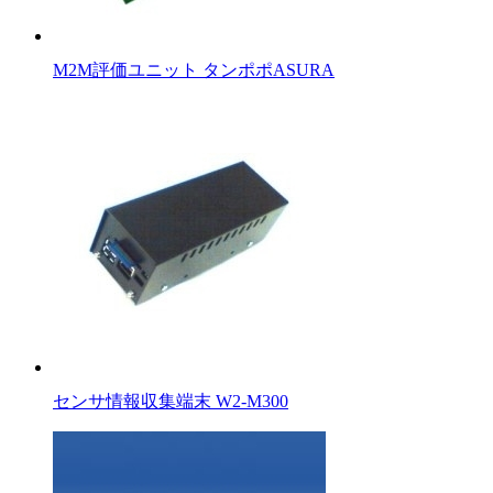
M2M評価ユニット タンポポASURA
センサ情報収集端末 W2-M300