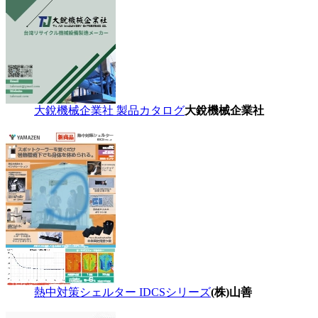
大銳機械企業社 製品カタログ
大銳機械企業社
熱中対策シェルター IDCSシリーズ
(株)山善