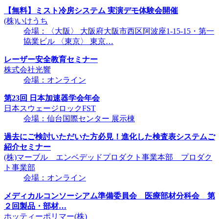
【無料】ミスト冷房システム 実演デモ体験会開催
(株)いけうち
会場：〈大阪〉 大阪府大阪市西区阿波座1-15-15・第一
協業ビル 〈東京〉 東京…
レーザー安全教育セミナー
株式会社光響
会場：オンライン
第23回 日本加速器学会年会
日本スウェージロックFST
会場：仙台国際センター 展示棟
過去にご検討いただいた方必見！進化した検査表システムご
紹介セミナー
(株)マーブル エンベデッドプロダクト事業本部 プロダク
ト事業部
会場：オンライン
メディカルコンソーシアム準備委員会 医療部材分科会 第
２回製品・部材…
ホッティーポリマー(株)