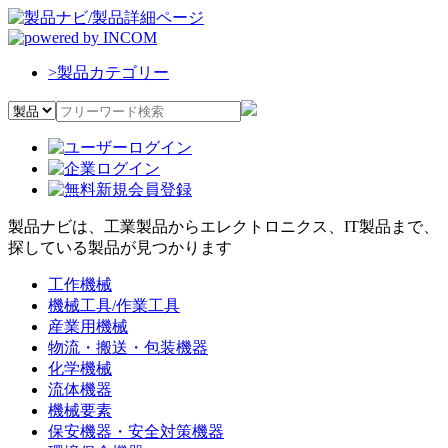
>
製品カテゴリー
製品ナビは、工業製品からエレクトロニクス、IT製品まで、
探している製品が見つかります
工作機械
機械工具/作業工具
産業用機械
物流・搬送・包装機器
化学機械
流体機器
機械要素
保安機器・安全対策機器