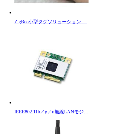
ZigBee小型タグソリューション …
IEEE802.11b／g／n無線LANモジ…