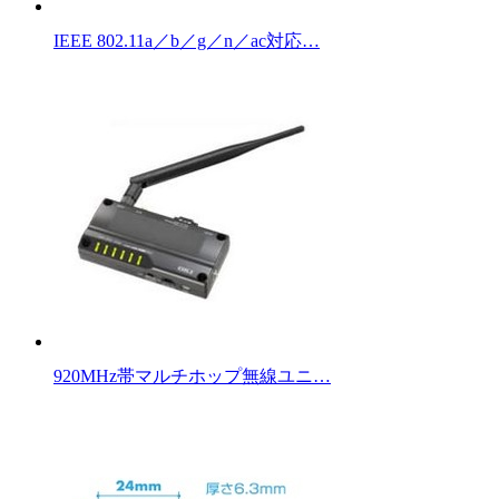
IEEE 802.11a／b／g／n／ac対応…
920MHz帯マルチホップ無線ユニ…