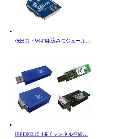
低出力・Wi-Fi組込みモジュール…
IEEE802.15.4多チャンネル無線…