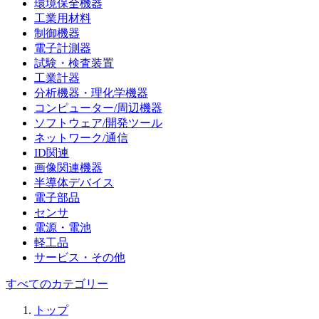
環境保全機器
工業用材料
制御機器
電子計測器
試験・検査装置
工業計器
分析機器・理化学機器
コンピューター/周辺機器
ソフトウェア/開発ツール
ネットワーク/通信
ID関連
画像関連機器
半導体デバイス
電子部品
センサ
電源・電池
軽工品
サービス・その他
すべてのカテゴリー
トップ