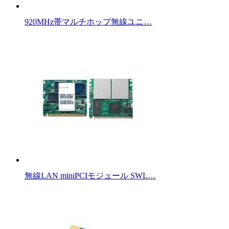
920MHz帯マルチホップ無線ユニ…
無線LAN miniPCIモジュール SWL…