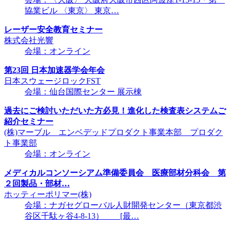
協業ビル 〈東京〉 東京…
レーザー安全教育セミナー
株式会社光響
会場：オンライン
第23回 日本加速器学会年会
日本スウェージロックFST
会場：仙台国際センター 展示棟
過去にご検討いただいた方必見！進化した検査表システムご
紹介セミナー
(株)マーブル エンベデッドプロダクト事業本部 プロダク
ト事業部
会場：オンライン
メディカルコンソーシアム準備委員会 医療部材分科会 第
２回製品・部材…
ホッティーポリマー(株)
会場：ナガセグローバル人財開発センター（東京都渋
谷区千駄ヶ谷4-8-13） [最…