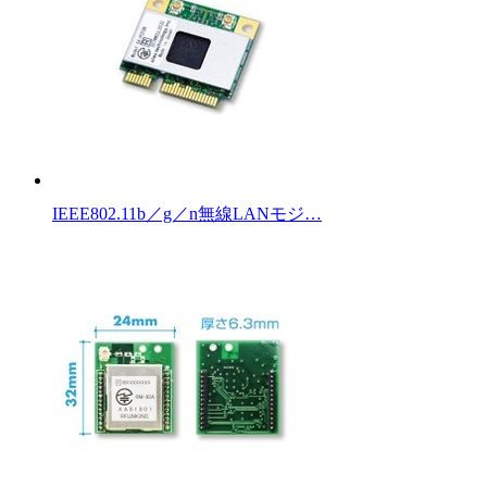
IEEE802.11b／g／n無線LANモジ…