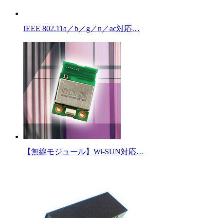
IEEE 802.11a／b／g／n／ac対応…
【無線モジュール】Wi-SUN対応…