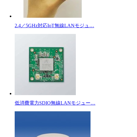
2.4／5GHz対応IoT無線LANモジュ…
低消費電力SDIO無線LANモジュー…