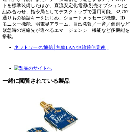
トを標準装備したほか、直流安定化電源(別売オプション)と
組み合わせ、指令局としてデスクトップで運用可能。32,767
通りもの秘話キーをはじめ、ショートメッセージ機能、ID
モニター機能、弱電界アラーム、自己発報／一斉／個別など
緊急時の連絡先が選べるエマージェンシー機能など多機能を
搭載。
ネットワーク/通信
│
無線LAN/無線通信関連
│
一緒に閲覧されている製品