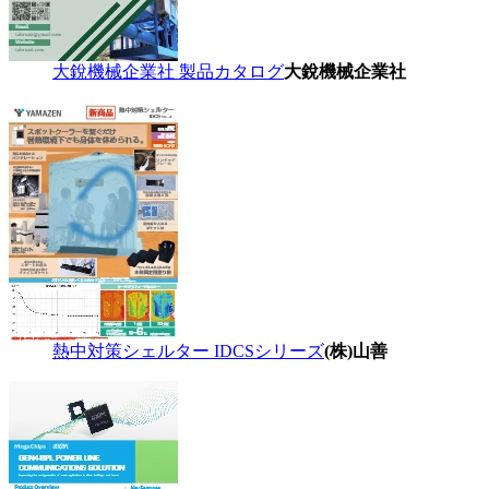
大銳機械企業社 製品カタログ
大銳機械企業社
熱中対策シェルター IDCSシリーズ
(株)山善