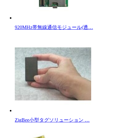
920MHz帯無線通信モジュール(透…
ZigBee小型タグソリューション …