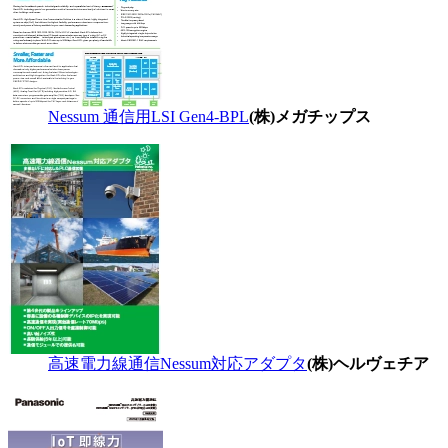
Nessum 通信用LSI Gen4-BPL
(株)メガチップス
高速電力線通信Nessum対応アダプタ
(株)ヘルヴェチア