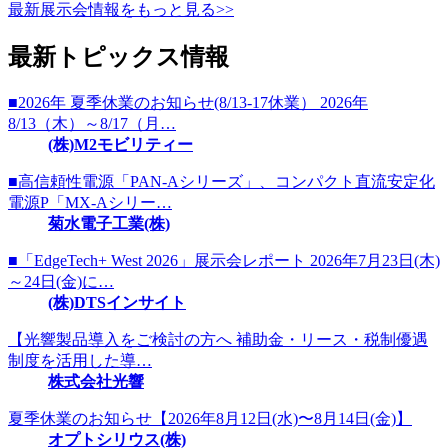
最新展示会情報をもっと見る>>
最新トピックス情報
■2026年 夏季休業のお知らせ(8/13-17休業） 2026年
8/13（木）～8/17（月…
(株)M2モビリティー
■高信頼性電源「PAN-Aシリーズ」、コンパクト直流安定化
電源P「MX-Aシリー…
菊水電子工業(株)
■「EdgeTech+ West 2026」展示会レポート 2026年7月23日(木)
～24日(金)に…
(株)DTSインサイト
【光響製品導入をご検討の方へ 補助金・リース・税制優遇
制度を活用した導…
株式会社光響
夏季休業のお知らせ【2026年8月12日(水)〜8月14日(金)】
オプトシリウス(株)