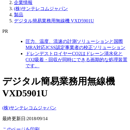
企業情報
(株)サンテレコムジャパン
製品
デジタル簡易業務用無線機 VXD5901U
PR
圧力、温度、流速の計測ソリューションと国際
MRA対応JCSS認定事業者の校正ソリューション
ドレンデストロイヤーCO2はドレーン清水化と
CO2吸着・回収が同時にできる画期的な処理装置
です。
デジタル簡易業務用無線機
VXD5901U
(株)サンテレコムジャパン
最終更新日:2018/09/14
このページを印刷