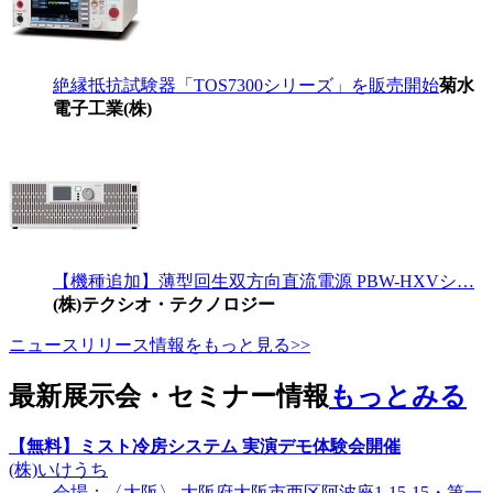
絶縁抵抗試験器「TOS7300シリーズ」を販売開始
菊水
電子工業(株)
【機種追加】薄型回生双方向直流電源 PBW-HXVシ…
(株)テクシオ・テクノロジー
ニュースリリース情報をもっと見る>>
最新展示会・セミナー情報
もっとみる
【無料】ミスト冷房システム 実演デモ体験会開催
(株)いけうち
会場：〈大阪〉 大阪府大阪市西区阿波座1-15-15・第一