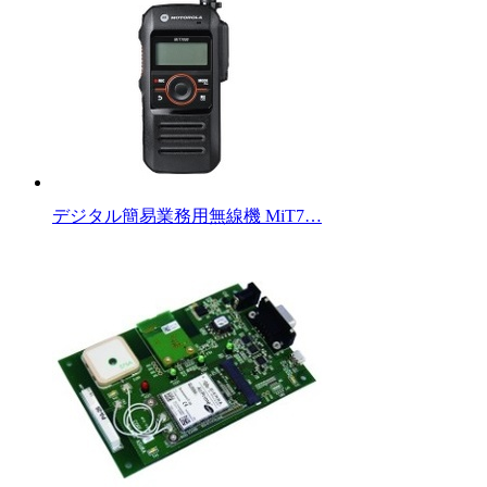
デジタル簡易業務用無線機 MiT7…