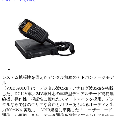
システム拡張性を備えたデジタル無線のアドバンテージモデ
ル
【VXD5901U】は、デジタル波65ch・アナログ波35chを搭載
した、DC12V車／24V車対応の車載型デュアルモード簡易無
線機。操作性・視認性に優れたスマートマイクを採用、デジ
タルならではのクリアな音声とパワーあふれるオーディオ出
力700mWを実現し、ARIB規格に準拠した「ユーザーコード
通信」が可能。また、データ通信を可能とするシリアルポー