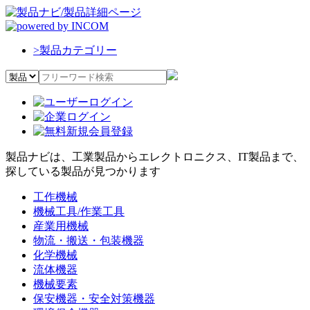
>
製品カテゴリー
製品ナビは、工業製品からエレクトロニクス、IT製品まで、
探している製品が見つかります
工作機械
機械工具/作業工具
産業用機械
物流・搬送・包装機器
化学機械
流体機器
機械要素
保安機器・安全対策機器