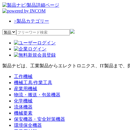
>
製品カテゴリー
製品ナビは、工業製品からエレクトロニクス、IT製品まで、
工作機械
機械工具/作業工具
産業用機械
物流・搬送・包装機器
化学機械
流体機器
機械要素
保安機器・安全対策機器
環境保全機器