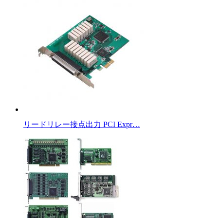
リードリレー接点出力 PCI Expr…