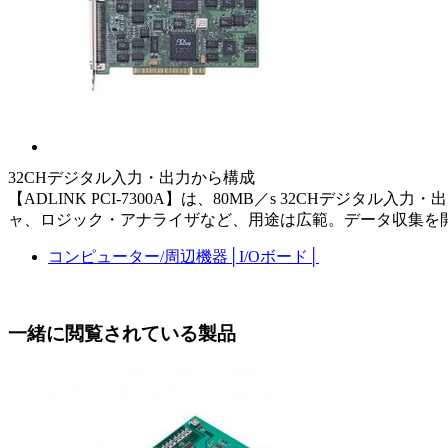
32CHデジタル入力・出力から構成
【ADLINK PCI-7300A】は、80MB／s 32CH
ャ、ロジック・アナライザなど、用途は広範。データ収集を
コンピューター/周辺機器
│
I/Oボード
│
一緒に閲覧されている製品