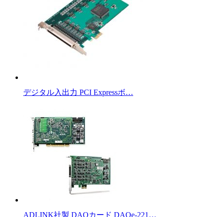
デジタル入出力 PCI Expressボ…
ADLINK社製 DAQカード DAQe-221…