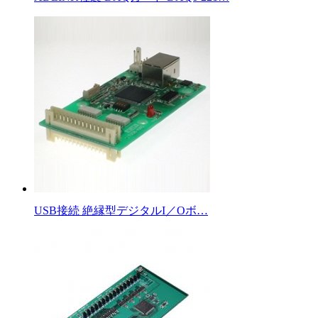
USB接続 絶縁型デジタルI／Oボ…