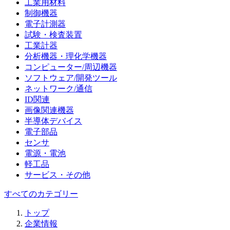
工業用材料
制御機器
電子計測器
試験・検査装置
工業計器
分析機器・理化学機器
コンピューター/周辺機器
ソフトウェア/開発ツール
ネットワーク/通信
ID関連
画像関連機器
半導体デバイス
電子部品
センサ
電源・電池
軽工品
サービス・その他
すべてのカテゴリー
トップ
企業情報