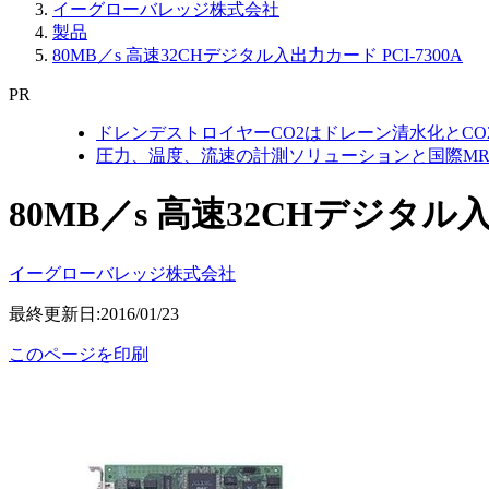
イーグローバレッジ株式会社
製品
80MB／s 高速32CHデジタル入出力カード PCI-7300A
PR
ドレンデストロイヤーCO2はドレーン清水化とC
圧力、温度、流速の計測ソリューションと国際MR
80MB／s 高速32CHデジタル入
イーグローバレッジ株式会社
最終更新日:2016/01/23
このページを印刷