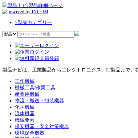
>
製品カテゴリー
製品ナビは、工業製品からエレクトロニクス、IT製品まで、
工作機械
機械工具/作業工具
産業用機械
物流・搬送・包装機器
化学機械
流体機器
機械要素
保安機器・安全対策機器
環境保全機器