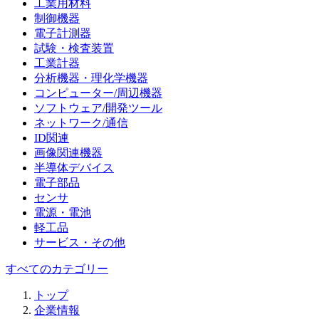
工業用材料
制御機器
電子計測器
試験・検査装置
工業計器
分析機器・理化学機器
コンピューター/周辺機器
ソフトウェア/開発ツール
ネットワーク/通信
ID関連
画像関連機器
半導体デバイス
電子部品
センサ
電源・電池
軽工品
サービス・その他
すべてのカテゴリー
トップ
企業情報