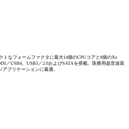
0mmのコンパクトなフォームファクタに最大14個のCPUコアと8個のXe
DDI／USB4、USB3／2.0およびSATAを搭載。医療用超音波装
ジアプリケーションに最適。