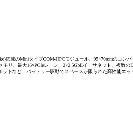
Meteor Lake)搭載のMiniタイプCOM-HPCモジュール。95×7
メモリ、最大16×PCIeレーン、2×2.5GbEイーサネット、複数の
ロボットなど、バッテリー駆動でスペースが限られた高性能エッ