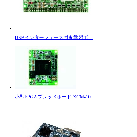
USBインターフェース付き学習ボ…
小型FPGAブレッドボード XCM-10…