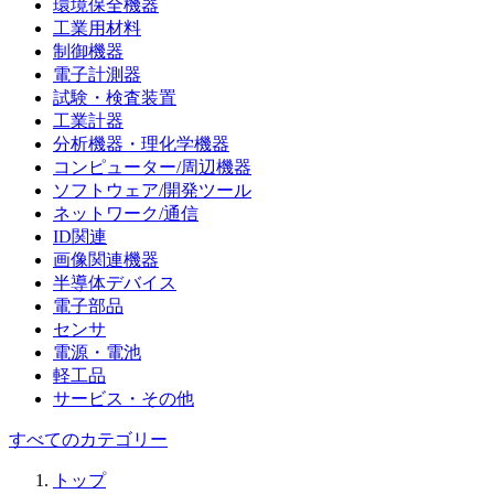
環境保全機器
工業用材料
制御機器
電子計測器
試験・検査装置
工業計器
分析機器・理化学機器
コンピューター/周辺機器
ソフトウェア/開発ツール
ネットワーク/通信
ID関連
画像関連機器
半導体デバイス
電子部品
センサ
電源・電池
軽工品
サービス・その他
すべてのカテゴリー
トップ