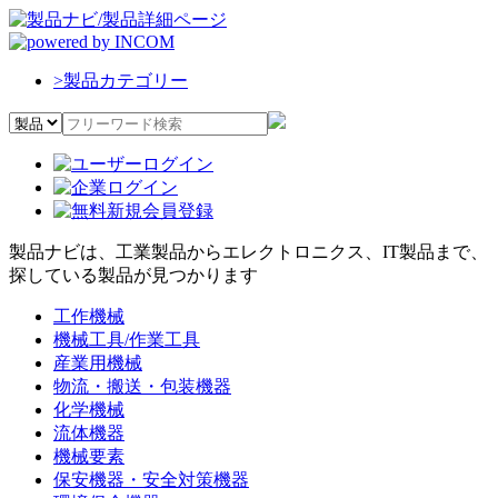
>
製品カテゴリー
製品ナビは、工業製品からエレクトロニクス、IT製品まで、
探している製品が見つかります
工作機械
機械工具/作業工具
産業用機械
物流・搬送・包装機器
化学機械
流体機器
機械要素
保安機器・安全対策機器