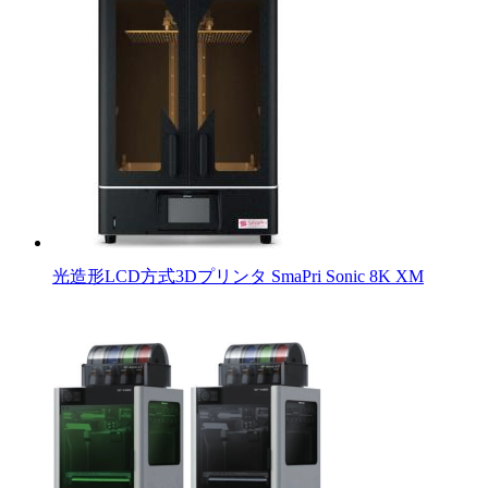
光造形LCD方式3Dプリンタ SmaPri Sonic 8K XM