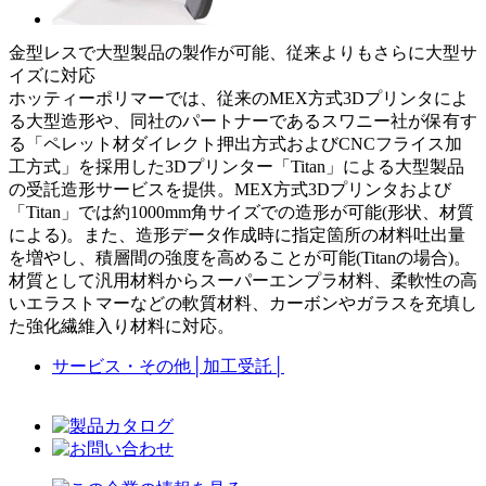
金型レスで大型製品の製作が可能、従来よりもさらに大型サ
イズに対応
ホッティーポリマーでは、従来のMEX方式3Dプリンタによ
る大型造形や、同社のパートナーであるスワニー社が保有す
る「ペレット材ダイレクト押出方式およびCNCフライス加
工方式」を採用した3Dプリンター「Titan」による大型製品
の受託造形サービスを提供。MEX方式3Dプリンタおよび
「Titan」では約1000mm角サイズでの造形が可能(形状、材質
による)。また、造形データ作成時に指定箇所の材料吐出量
を増やし、積層間の強度を高めることが可能(Titanの場合)。
材質として汎用材料からスーパーエンプラ材料、柔軟性の高
いエラストマーなどの軟質材料、カーボンやガラスを充填し
た強化繊維入り材料に対応。
サービス・その他
│
加工受託
│