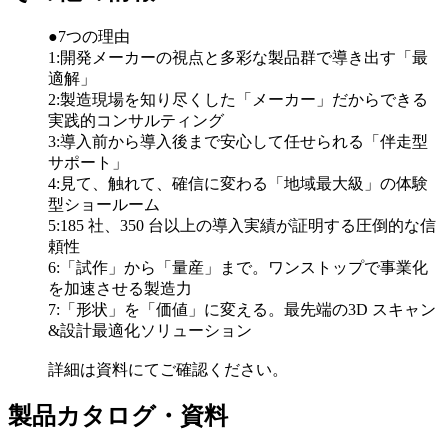
●7つの理由
1:開発メーカーの視点と多彩な製品群で導き出す「最
適解」
2:製造現場を知り尽くした「メーカー」だからできる
実践的コンサルティング
3:導入前から導入後まで安心して任せられる「伴走型
サポート」
4:見て、触れて、確信に変わる「地域最大級」の体験
型ショールーム
5:185 社、350 台以上の導入実績が証明する圧倒的な信
頼性
6:「試作」から「量産」まで。ワンストップで事業化
を加速させる製造力
7:「形状」を「価値」に変える。最先端の3D スキャン
&設計最適化ソリューション
詳細は資料にてご確認ください。
製品カタログ・資料