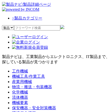
>
製品カテゴリー
製品ナビは、工業製品からエレクトロニクス、IT製品まで、
探している製品が見つかります
工作機械
機械工具/作業工具
産業用機械
物流・搬送・包装機器
化学機械
流体機器
機械要素
保安機器・安全対策機器