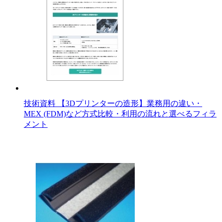
技術資料 【3Dプリンターの造形】業務用の違い・
MEX (FDM)など方式比較・利用の流れと選べるフィラ
メント