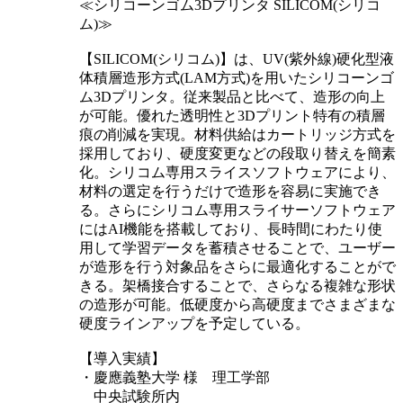
≪シリコーンゴム3Dプリンタ SILICOM(シリコ
ム)≫
【SILICOM(シリコム)】は、UV(紫外線)硬化型液
体積層造形方式(LAM方式)を用いたシリコーンゴ
ム3Dプリンタ。従来製品と比べて、造形の向上
が可能。優れた透明性と3Dプリント特有の積層
痕の削減を実現。材料供給はカートリッジ方式を
採用しており、硬度変更などの段取り替えを簡素
化。シリコム専用スライスソフトウェアにより、
材料の選定を行うだけで造形を容易に実施でき
る。さらにシリコム専用スライサーソフトウェア
にはAI機能を搭載しており、長時間にわたり使
用して学習データを蓄積させることで、ユーザー
が造形を行う対象品をさらに最適化することがで
きる。架橋接合することで、さらなる複雑な形状
の造形が可能。低硬度から高硬度までさまざまな
硬度ラインアップを予定している。
【導入実績】
・慶應義塾大学 様 理工学部
中央試験所内