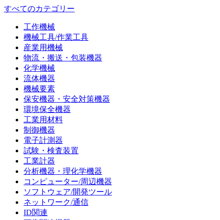
すべてのカテゴリー
工作機械
機械工具/作業工具
産業用機械
物流・搬送・包装機器
化学機械
流体機器
機械要素
保安機器・安全対策機器
環境保全機器
工業用材料
制御機器
電子計測器
試験・検査装置
工業計器
分析機器・理化学機器
コンピューター/周辺機器
ソフトウェア/開発ツール
ネットワーク/通信
ID関連