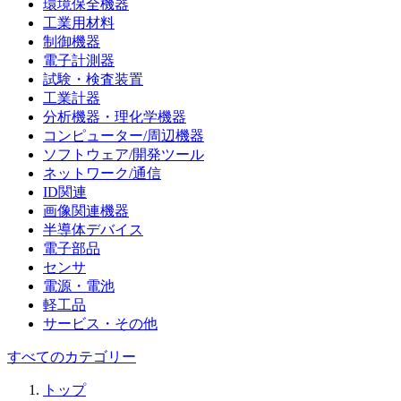
環境保全機器
工業用材料
制御機器
電子計測器
試験・検査装置
工業計器
分析機器・理化学機器
コンピューター/周辺機器
ソフトウェア/開発ツール
ネットワーク/通信
ID関連
画像関連機器
半導体デバイス
電子部品
センサ
電源・電池
軽工品
サービス・その他
すべてのカテゴリー
トップ