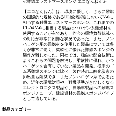
≪難燃エラストマースポンジ エコなんねん≫
【エコなんねん】は、環境に優しく、さらに難燃
の国際的な規格であるUL燃焼試験においてV-0に
相当する難燃エラストマースポンジ。これまでの
UL-94 V-0に相当する製品はハロゲン系難燃材を
使用することが主であり、昨今の環境負荷低減へ
の対応が非常に困難な状況であった。また、ノン
ハロゲン系の難燃材を使用した製品については多
くが非常に硬く、柔軟性に優れた難燃スポンジの
製作が難しかった。同社では、独自の配合技術に
よりこれらの問題を解消し、柔軟性に優れ、かつ
ハロゲンを含有していない製品を開発。従来のゴ
ム系難燃スポンジに比べ、製作時の二酸化炭素の
排出量も削減でき、またノンハロゲン系であるた
め、近年の環境対策や、難燃基準がきびしくなる
エレクトロニクス製品や、自動車製品への難燃ス
ポンジチューブ、建設資材の難燃スポンジパイプ
として適している。
製品カテゴリー