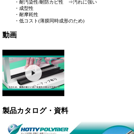
・耐汚染性/耐防カビ性 ⇒汚れに強い
・成型性
・耐摩耗性
・低コスト(薄膜同時成形のため)
動画
製品カタログ・資料