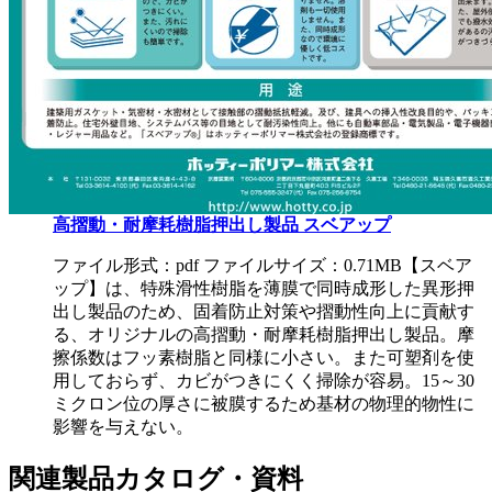
高摺動・耐摩耗樹脂押出し製品 スベアップ
ファイル形式：pdf ファイルサイズ：0.71MB
【スベア
ップ】は、特殊滑性樹脂を薄膜で同時成形した異形押
出し製品のため、固着防止対策や摺動性向上に貢献す
る、オリジナルの高摺動・耐摩耗樹脂押出し製品。摩
擦係数はフッ素樹脂と同様に小さい。また可塑剤を使
用しておらず、カビがつきにくく掃除が容易。15～30
ミクロン位の厚さに被膜するため基材の物理的物性に
影響を与えない。
関連製品カタログ・資料