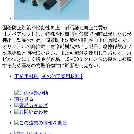
固着防止対策や摺動性向上、耐汚染性向上に貢献
【スベアップ】は、特殊滑性樹脂を薄膜で同時成形した異形
押出し製品のため、固着防止対策や摺動性向上に貢献する、
オリジナルの高摺動・耐摩耗樹脂押出し製品。摩擦係数はフ
ッ素樹脂と同様に小さい。また可塑剤を使用しておらず、カ
ビがつきにくく掃除が容易。15～30ミクロン位の厚さに被膜
するため基材の物理的物性に影響を与えない。
工業用材料
│
その他工業用材料
│