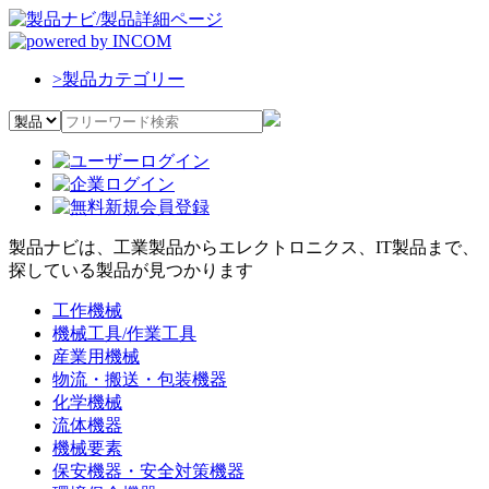
>
製品カテゴリー
製品ナビは、工業製品からエレクトロニクス、IT製品まで、
探している製品が見つかります
工作機械
機械工具/作業工具
産業用機械
物流・搬送・包装機器
化学機械
流体機器
機械要素
保安機器・安全対策機器