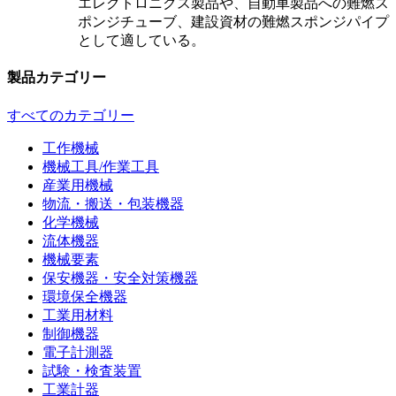
エレクトロニクス製品や、自動車製品への難燃ス
ポンジチューブ、建設資材の難燃スポンジパイプ
として適している。
製品カテゴリー
すべてのカテゴリー
工作機械
機械工具/作業工具
産業用機械
物流・搬送・包装機器
化学機械
流体機器
機械要素
保安機器・安全対策機器
環境保全機器
工業用材料
制御機器
電子計測器
試験・検査装置
工業計器