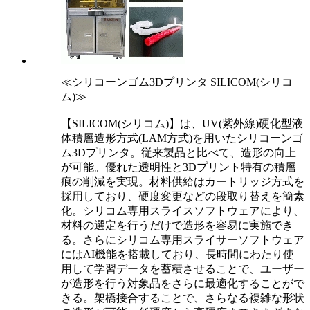
≪シリコーンゴム3Dプリンタ SILICOM(シリコ
ム)≫
【SILICOM(シリコム)】は、UV(紫外線)硬化型液
体積層造形方式(LAM方式)を用いたシリコーンゴ
ム3Dプリンタ。従来製品と比べて、造形の向上
が可能。優れた透明性と3Dプリント特有の積層
痕の削減を実現。材料供給はカートリッジ方式を
採用しており、硬度変更などの段取り替えを簡素
化。シリコム専用スライスソフトウェアにより、
材料の選定を行うだけで造形を容易に実施でき
る。さらにシリコム専用スライサーソフトウェア
にはAI機能を搭載しており、長時間にわたり使
用して学習データを蓄積させることで、ユーザー
が造形を行う対象品をさらに最適化することがで
きる。架橋接合することで、さらなる複雑な形状