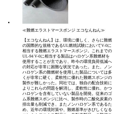
≪難燃エラストマースポンジ エコなんねん≫
【エコなんねん】は、環境に優しく、さらに難燃
の国際的な規格であるUL燃焼試験においてV-0に
相当する難燃エラストマースポンジ。これまでの
UL-94 V-0に相当する製品はハロゲン系難燃材を
使用することが主であり、昨今の環境負荷低減へ
の対応が非常に困難な状況であった。また、ノン
ハロゲン系の難燃材を使用した製品については多
くが非常に硬く、柔軟性に優れた難燃スポンジの
製作が難しかった。同社では、独自の配合技術に
よりこれらの問題を解消し、柔軟性に優れ、かつ
ハロゲンを含有していない製品を開発。従来のゴ
ム系難燃スポンジに比べ、製作時の二酸化炭素の
排出量も削減でき、またノンハロゲン系であるた
め、近年の環境対策や、難燃基準がきびしくなる