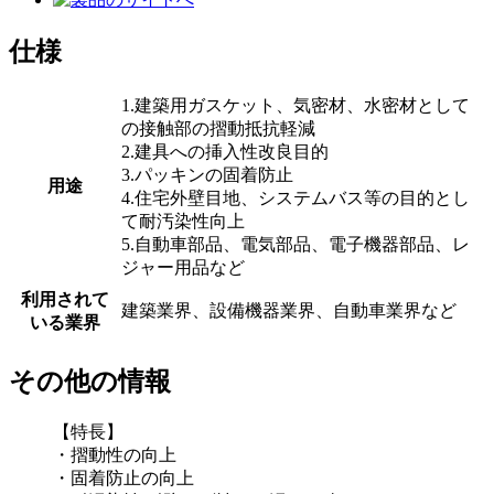
仕様
1.建築用ガスケット、気密材、水密材として
の接触部の摺動抵抗軽減
2.建具への挿入性改良目的
3.パッキンの固着防止
用途
4.住宅外壁目地、システムバス等の目的とし
て耐汚染性向上
5.自動車部品、電気部品、電子機器部品、レ
ジャー用品など
利用されて
建築業界、設備機器業界、自動車業界など
いる業界
その他の情報
【特長】
・摺動性の向上
・固着防止の向上