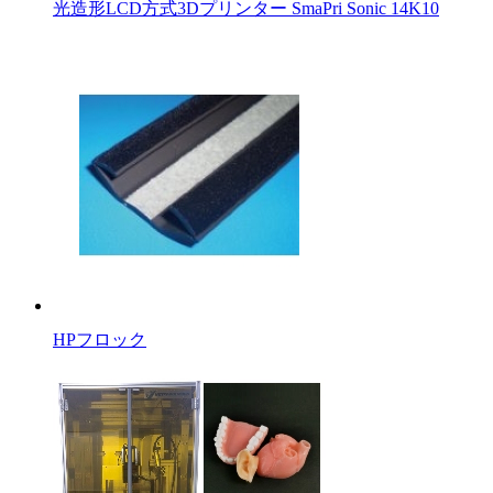
光造形LCD方式3Dプリンター SmaPri Sonic 14K10
HPフロック