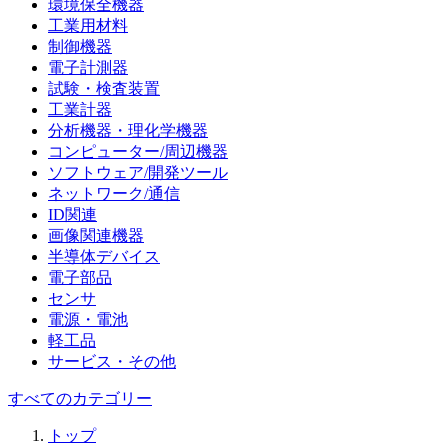
環境保全機器
工業用材料
制御機器
電子計測器
試験・検査装置
工業計器
分析機器・理化学機器
コンピューター/周辺機器
ソフトウェア/開発ツール
ネットワーク/通信
ID関連
画像関連機器
半導体デバイス
電子部品
センサ
電源・電池
軽工品
サービス・その他
すべてのカテゴリー
トップ