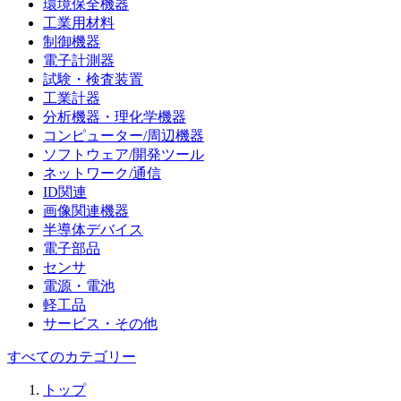
環境保全機器
工業用材料
制御機器
電子計測器
試験・検査装置
工業計器
分析機器・理化学機器
コンピューター/周辺機器
ソフトウェア/開発ツール
ネットワーク/通信
ID関連
画像関連機器
半導体デバイス
電子部品
センサ
電源・電池
軽工品
サービス・その他
すべてのカテゴリー
トップ