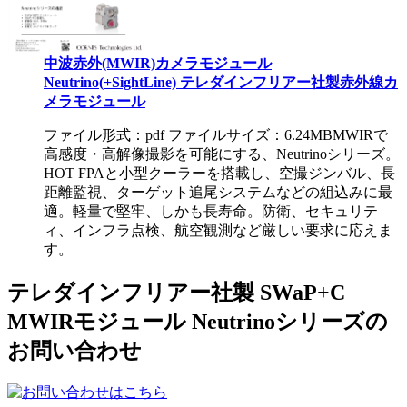
中波赤外(MWIR)カメラモジュール
Neutrino(+SightLine) テレダインフリアー社製赤外線カ
メラモジュール
ファイル形式：pdf ファイルサイズ：6.24MB
MWIRで
高感度・高解像撮影を可能にする、Neutrinoシリーズ。
HOT FPAと小型クーラーを搭載し、空撮ジンバル、長
距離監視、ターゲット追尾システムなどの組込みに最
適。軽量で堅牢、しかも長寿命。防衛、セキュリテ
ィ、インフラ点検、航空観測など厳しい要求に応えま
す。
テレダインフリアー社製 SWaP+C
MWIRモジュール Neutrinoシリーズの
お問い合わせ