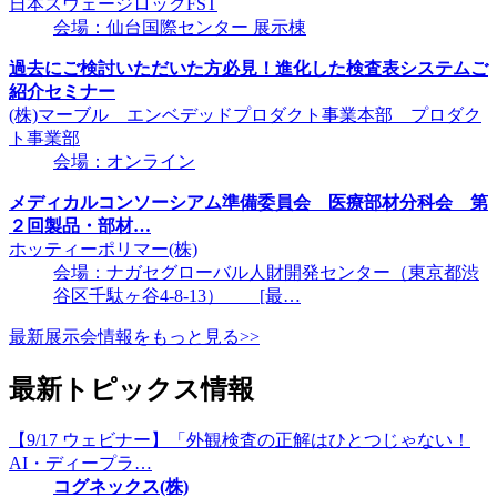
日本スウェージロックFST
会場：仙台国際センター 展示棟
過去にご検討いただいた方必見！進化した検査表システムご
紹介セミナー
(株)マーブル エンベデッドプロダクト事業本部 プロダク
ト事業部
会場：オンライン
メディカルコンソーシアム準備委員会 医療部材分科会 第
２回製品・部材…
ホッティーポリマー(株)
会場：ナガセグローバル人財開発センター（東京都渋
谷区千駄ヶ谷4-8-13） [最…
最新展示会情報をもっと見る>>
最新トピックス情報
【9/17 ウェビナー】「外観検査の正解はひとつじゃない！
AI・ディープラ…
コグネックス(株)