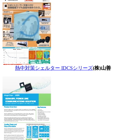
熱中対策シェルター IDCSシリーズ
(株)山善