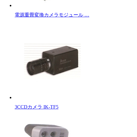
電源重畳変換カメラモジュール …
3CCDカメラ IK-TF5