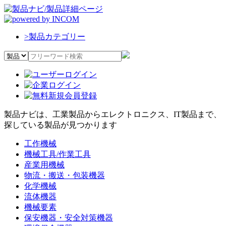
>
製品カテゴリー
製品ナビは、工業製品からエレクトロニクス、IT製品まで、
探している製品が見つかります
工作機械
機械工具/作業工具
産業用機械
物流・搬送・包装機器
化学機械
流体機器
機械要素
保安機器・安全対策機器