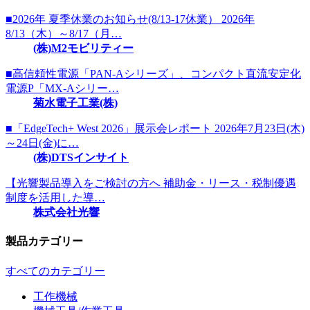
■2026年 夏季休業のお知らせ(8/13-17休業） 2026年
8/13（木）～8/17（月…
(株)M2モビリティー
■高信頼性電源「PAN-Aシリーズ」、コンパクト直流安定化
電源P「MX-Aシリー…
菊水電子工業(株)
■「EdgeTech+ West 2026」展示会レポート 2026年7月23日(木)
～24日(金)に…
(株)DTSインサイト
【光響製品導入をご検討の方へ 補助金・リース・税制優遇
制度を活用した導…
株式会社光響
製品カテゴリー
すべてのカテゴリー
工作機械