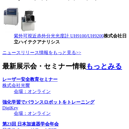
紫外可視近赤外分光光度計 UH9100/UH9200
株式会社日
立ハイテクアナリシス
ニュースリリース情報をもっと見る>>
最新展示会・セミナー情報
もっとみる
レーザー安全教育セミナー
株式会社光響
会場：オンライン
強化学習でバランスロボットをトレーニング
DigiKey
会場：オンライン
第23回 日本加速器学会年会