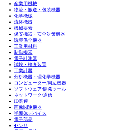
産業用機械
物流・搬送・包装機器
化学機械
流体機器
機械要素
保安機器・安全対策機器
環境保全機器
工業用材料
制御機器
電子計測器
試験・検査装置
工業計器
分析機器・理化学機器
コンピューター/周辺機器
ソフトウェア/開発ツール
ネットワーク/通信
ID関連
画像関連機器
半導体デバイス
電子部品
センサ