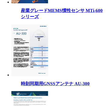
産業グレードMEMS慣性センサ MTi-600
シリーズ
時刻同期用GNSSアンテナ AU-300