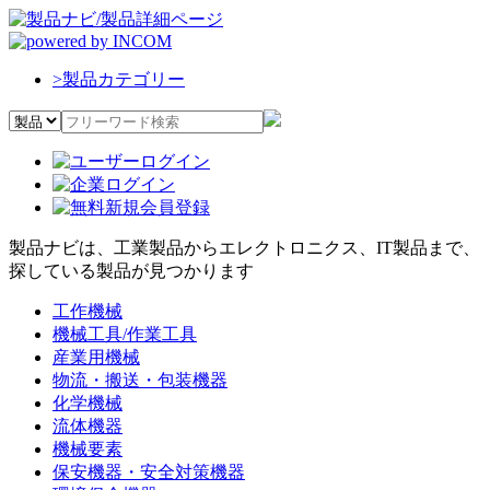
>
製品カテゴリー
製品ナビは、工業製品からエレクトロニクス、IT製品まで、
探している製品が見つかります
工作機械
機械工具/作業工具
産業用機械
物流・搬送・包装機器
化学機械
流体機器
機械要素
保安機器・安全対策機器