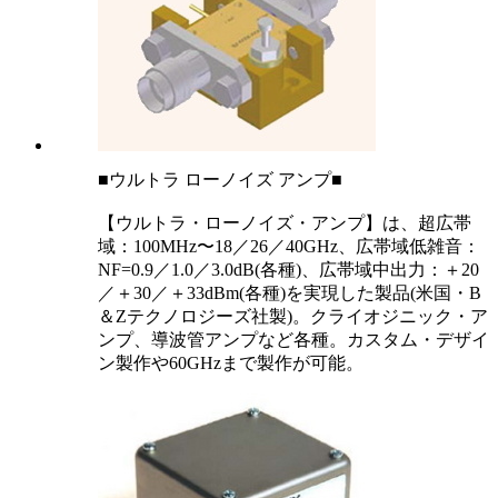
■ウルトラ ローノイズ アンプ■
【ウルトラ・ローノイズ・アンプ】は、超広帯
域：100MHz〜18／26／40GHz、広帯域低雑音：
NF=0.9／1.0／3.0dB(各種)、広帯域中出力：＋20
／＋30／＋33dBm(各種)を実現した製品(米国・B
＆Zテクノロジーズ社製)。クライオジニック・ア
ンプ、導波管アンプなど各種。カスタム・デザイ
ン製作や60GHzまで製作が可能。