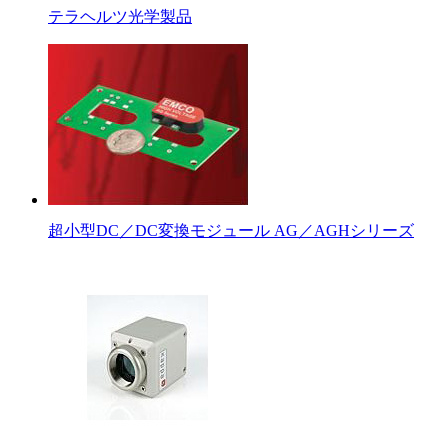
テラヘルツ光学製品
超小型DC／DC変換モジュール AG／AGHシリーズ