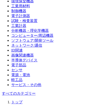
環境保全機器
工業用材料
制御機器
電子計測器
試験・検査装置
工業計器
分析機器・理化学機器
コンピューター/周辺機器
ソフトウェア/開発ツール
ネットワーク/通信
ID関連
画像関連機器
半導体デバイス
電子部品
センサ
電源・電池
軽工品
サービス・その他
すべてのカテゴリー
トップ