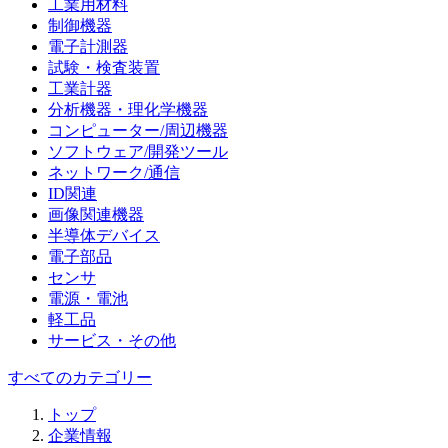
工業用材料
制御機器
電子計測器
試験・検査装置
工業計器
分析機器・理化学機器
コンピューター/周辺機器
ソフトウェア/開発ツール
ネットワーク/通信
ID関連
画像関連機器
半導体デバイス
電子部品
センサ
電源・電池
軽工品
サービス・その他
すべてのカテゴリー
トップ
企業情報