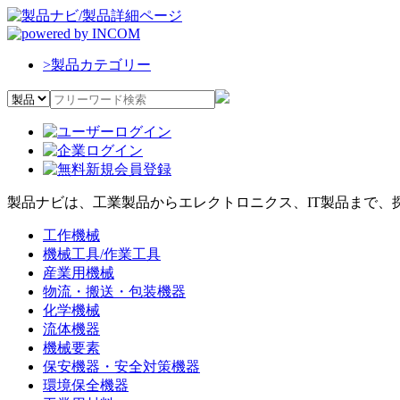
>
製品カテゴリー
製品ナビは、工業製品からエレクトロニクス、IT製品まで、
工作機械
機械工具/作業工具
産業用機械
物流・搬送・包装機器
化学機械
流体機器
機械要素
保安機器・安全対策機器
環境保全機器