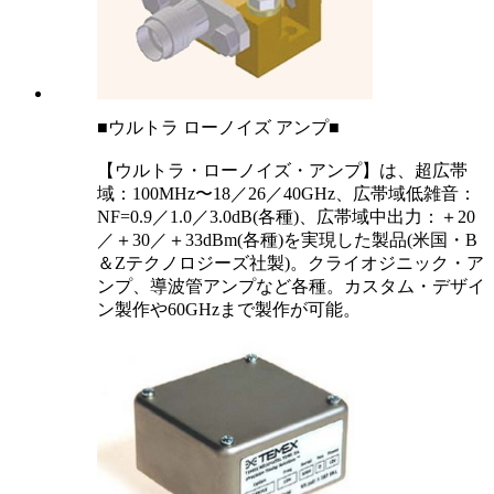
■ウルトラ ローノイズ アンプ■
【ウルトラ・ローノイズ・アンプ】は、超広帯
域：100MHz〜18／26／40GHz、広帯域低雑音：
NF=0.9／1.0／3.0dB(各種)、広帯域中出力：＋20
／＋30／＋33dBm(各種)を実現した製品(米国・B
＆Zテクノロジーズ社製)。クライオジニック・ア
ンプ、導波管アンプなど各種。カスタム・デザイ
ン製作や60GHzまで製作が可能。