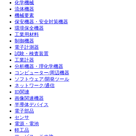
化学機械
流体機器
機械要素
保安機器・安全対策機器
環境保全機器
工業用材料
制御機器
電子計測器
試験・検査装置
工業計器
分析機器・理化学機器
コンピューター/周辺機器
ソフトウェア/開発ツール
ネットワーク/通信
ID関連
画像関連機器
半導体デバイス
電子部品
センサ
電源・電池
軽工品