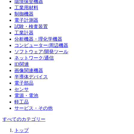
環境保全機器
工業用材料
制御機器
電子計測器
試験・検査装置
工業計器
分析機器・理化学機器
コンピューター/周辺機器
ソフトウェア/開発ツール
ネットワーク/通信
ID関連
画像関連機器
半導体デバイス
電子部品
センサ
電源・電池
軽工品
サービス・その他
すべてのカテゴリー
トップ