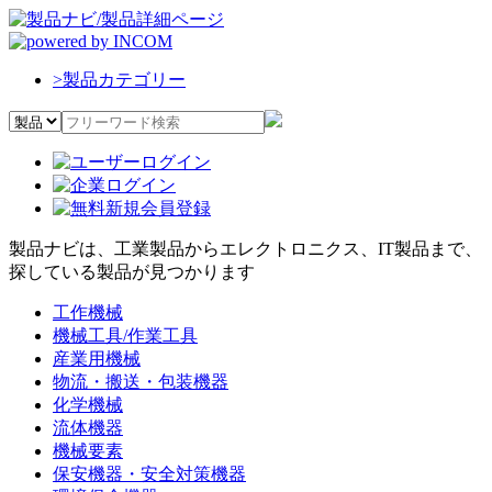
>
製品カテゴリー
製品ナビは、工業製品からエレクトロニクス、IT製品まで、
探している製品が見つかります
工作機械
機械工具/作業工具
産業用機械
物流・搬送・包装機器
化学機械
流体機器
機械要素
保安機器・安全対策機器