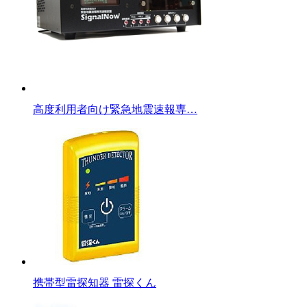
高度利用者向け緊急地震速報専…
携帯型雷探知器 雷探くん