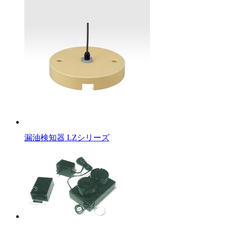
漏油検知器 LZシリーズ