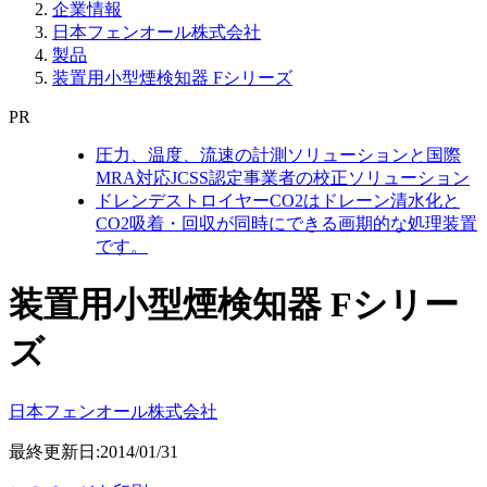
企業情報
日本フェンオール株式会社
製品
装置用小型煙検知器 Fシリーズ
PR
圧力、温度、流速の計測ソリューションと国際
MRA対応JCSS認定事業者の校正ソリューション
ドレンデストロイヤーCO2はドレーン清水化と
CO2吸着・回収が同時にできる画期的な処理装置
です。
装置用小型煙検知器 Fシリー
ズ
日本フェンオール株式会社
最終更新日:2014/01/31