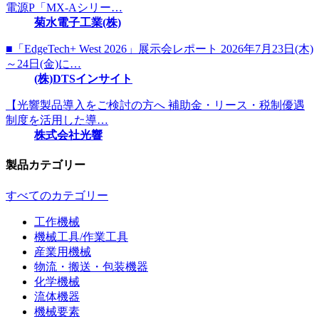
電源P「MX-Aシリー…
菊水電子工業(株)
■「EdgeTech+ West 2026」展示会レポート 2026年7月23日(木)
～24日(金)に…
(株)DTSインサイト
【光響製品導入をご検討の方へ 補助金・リース・税制優遇
制度を活用した導…
株式会社光響
製品カテゴリー
すべてのカテゴリー
工作機械
機械工具/作業工具
産業用機械
物流・搬送・包装機器
化学機械
流体機器
機械要素