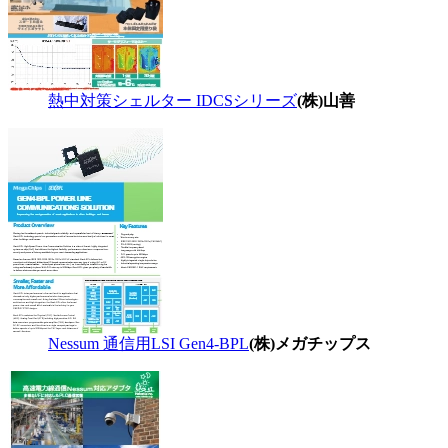
熱中対策シェルター IDCSシリーズ
(株)山善
Nessum 通信用LSI Gen4-BPL
(株)メガチップス