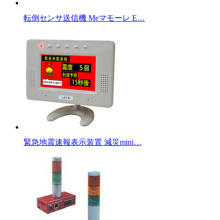
転倒センサ送信機 Meマモーレ E…
緊急地震速報表示装置 減災mini…