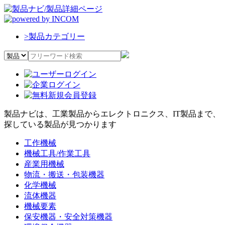
>
製品カテゴリー
製品ナビは、工業製品からエレクトロニクス、IT製品まで、
探している製品が見つかります
工作機械
機械工具/作業工具
産業用機械
物流・搬送・包装機器
化学機械
流体機器
機械要素
保安機器・安全対策機器