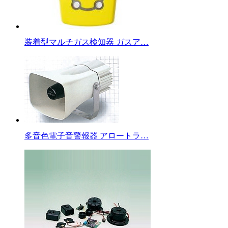
装着型マルチガス検知器 ガスア…
多音色電子音警報器 アロートラ…