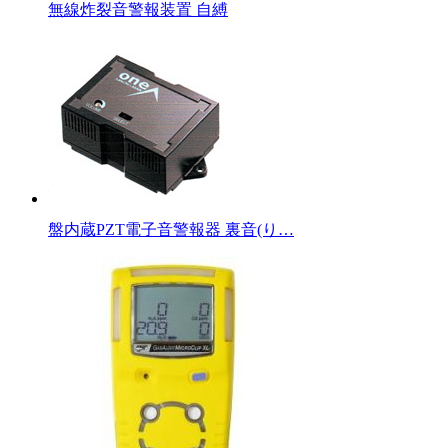
無線炸裂音警報装置 自縛
盤内蔵PZT電子音警報器 裏音(り…