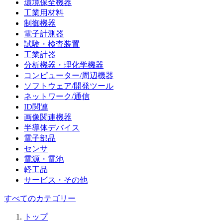
環境保全機器
工業用材料
制御機器
電子計測器
試験・検査装置
工業計器
分析機器・理化学機器
コンピューター/周辺機器
ソフトウェア/開発ツール
ネットワーク/通信
ID関連
画像関連機器
半導体デバイス
電子部品
センサ
電源・電池
軽工品
サービス・その他
すべてのカテゴリー
トップ