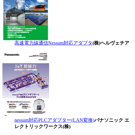
高速電力線通信Nessum対応アダプタ
(株)ヘルヴェチア
nessum対応PLCアダプター(LAN変換)
パナソニック エ
レクトリックワークス(株)