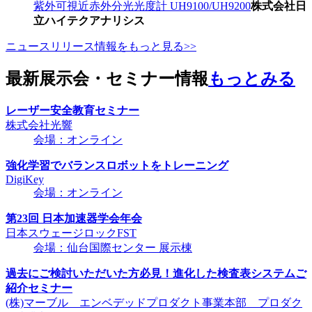
紫外可視近赤外分光光度計 UH9100/UH9200
株式会社日
立ハイテクアナリシス
ニュースリリース情報をもっと見る>>
最新展示会・セミナー情報
もっとみる
レーザー安全教育セミナー
株式会社光響
会場：オンライン
強化学習でバランスロボットをトレーニング
DigiKey
会場：オンライン
第23回 日本加速器学会年会
日本スウェージロックFST
会場：仙台国際センター 展示棟
過去にご検討いただいた方必見！進化した検査表システムご
紹介セミナー
(株)マーブル エンベデッドプロダクト事業本部 プロダク