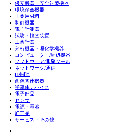
保安機器・安全対策機器
環境保全機器
工業用材料
制御機器
電子計測器
試験・検査装置
工業計器
分析機器・理化学機器
コンピューター/周辺機器
ソフトウェア/開発ツール
ネットワーク/通信
ID関連
画像関連機器
半導体デバイス
電子部品
センサ
電源・電池
軽工品
サービス・その他