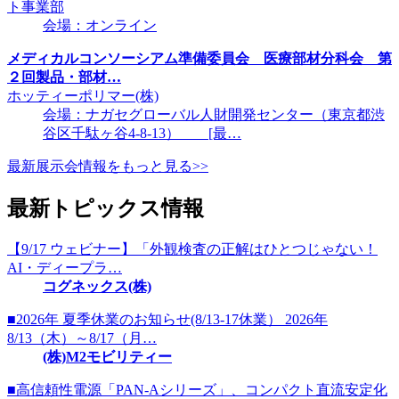
ト事業部
会場：オンライン
メディカルコンソーシアム準備委員会 医療部材分科会 第
２回製品・部材…
ホッティーポリマー(株)
会場：ナガセグローバル人財開発センター（東京都渋
谷区千駄ヶ谷4-8-13） [最…
最新展示会情報をもっと見る>>
最新トピックス情報
【9/17 ウェビナー】「外観検査の正解はひとつじゃない！
AI・ディープラ…
コグネックス(株)
■2026年 夏季休業のお知らせ(8/13-17休業） 2026年
8/13（木）～8/17（月…
(株)M2モビリティー
■高信頼性電源「PAN-Aシリーズ」、コンパクト直流安定化