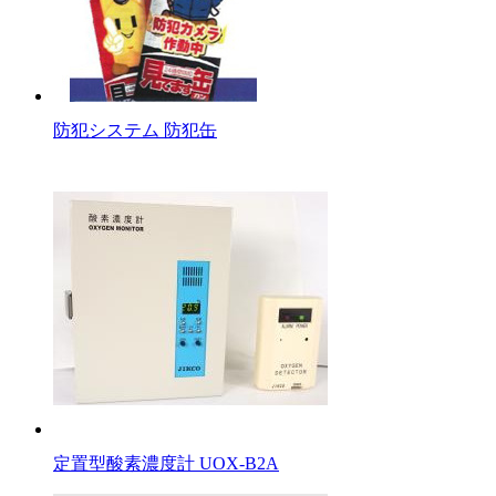
防犯システム 防犯缶
定置型酸素濃度計 UOX-B2A