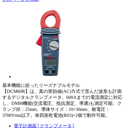
基本機能に絞ったリーズナブルモデル
【DCM60R】は、真の実効値(AC)方式で歪んだ波形も計測
するデジタルクランプメータ。600Aまでの電流測定に対応
し、DMM機能(交流電圧、抵抗測定、導通)も測定可能。ク
ランプ径：25mm、導体サイズ：10×30mm、耐電圧：
3700Vrms以下。単四形乾電池(R03)×2個で動作可能。
電子計測器
│
クランプメータ
│