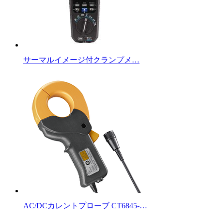
サーマルイメージ付クランプメ…
AC/DCカレントプローブ CT6845-…