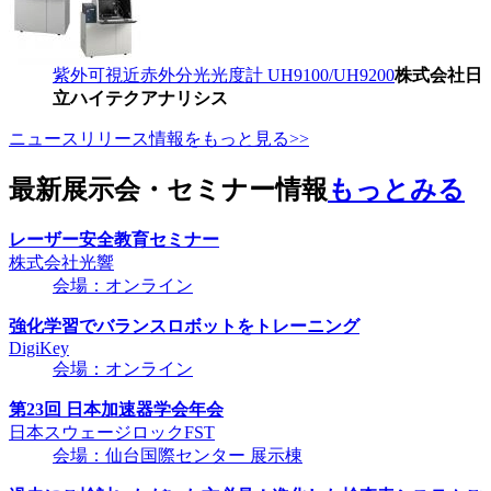
紫外可視近赤外分光光度計 UH9100/UH9200
株式会社日
立ハイテクアナリシス
ニュースリリース情報をもっと見る>>
最新展示会・セミナー情報
もっとみる
レーザー安全教育セミナー
株式会社光響
会場：オンライン
強化学習でバランスロボットをトレーニング
DigiKey
会場：オンライン
第23回 日本加速器学会年会
日本スウェージロックFST
会場：仙台国際センター 展示棟