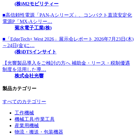
(株)M2モビリティー
■高信頼性電源「PAN-Aシリーズ」、コンパクト直流安定化
電源P「MX-Aシリー…
菊水電子工業(株)
■「EdgeTech+ West 2026」展示会レポート 2026年7月23日(木)
～24日(金)に…
(株)DTSインサイト
【光響製品導入をご検討の方へ 補助金・リース・税制優遇
制度を活用した導…
株式会社光響
製品カテゴリー
すべてのカテゴリー
工作機械
機械工具/作業工具
産業用機械
物流・搬送・包装機器