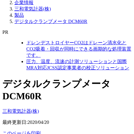
企業情報
三和電気計器(株)
製品
デジタルクランプメータ DCM60R
PR
ドレンデストロイヤーCO2はドレーン清水化と
CO2吸着・回収が同時にできる画期的な処理装置
です。
圧力、温度、流速の計測ソリューションと国際
MRA対応JCSS認定事業者の校正ソリューション
デジタルクランプメータ
DCM60R
三和電気計器(株)
最終更新日:2020/04/20
このページを印刷