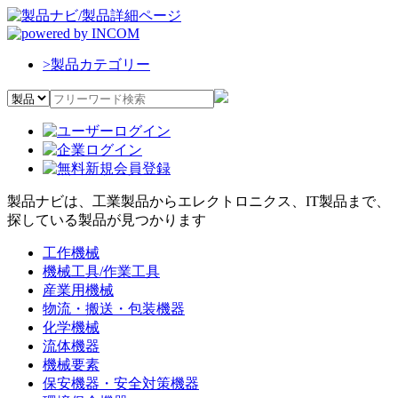
>
製品カテゴリー
製品ナビは、工業製品からエレクトロニクス、IT製品まで、
探している製品が見つかります
工作機械
機械工具/作業工具
産業用機械
物流・搬送・包装機器
化学機械
流体機器
機械要素
保安機器・安全対策機器