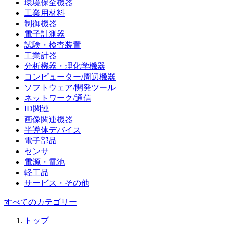
環境保全機器
工業用材料
制御機器
電子計測器
試験・検査装置
工業計器
分析機器・理化学機器
コンピューター/周辺機器
ソフトウェア/開発ツール
ネットワーク/通信
ID関連
画像関連機器
半導体デバイス
電子部品
センサ
電源・電池
軽工品
サービス・その他
すべてのカテゴリー
トップ