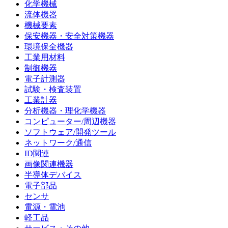
化学機械
流体機器
機械要素
保安機器・安全対策機器
環境保全機器
工業用材料
制御機器
電子計測器
試験・検査装置
工業計器
分析機器・理化学機器
コンピューター/周辺機器
ソフトウェア/開発ツール
ネットワーク/通信
ID関連
画像関連機器
半導体デバイス
電子部品
センサ
電源・電池
軽工品