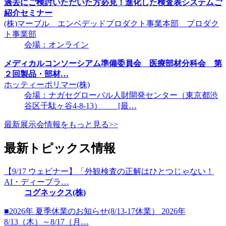
過去にご検討いただいた方必見！進化した検査表システムご
紹介セミナー
(株)マーブル エンベデッドプロダクト事業本部 プロダク
ト事業部
会場：オンライン
メディカルコンソーシアム準備委員会 医療部材分科会 第
２回製品・部材…
ホッティーポリマー(株)
会場：ナガセグローバル人財開発センター（東京都渋
谷区千駄ヶ谷4-8-13） [最…
最新展示会情報をもっと見る>>
最新トピックス情報
【9/17 ウェビナー】「外観検査の正解はひとつじゃない！
AI・ディープラ…
コグネックス(株)
■2026年 夏季休業のお知らせ(8/13-17休業） 2026年
8/13（木）～8/17（月…