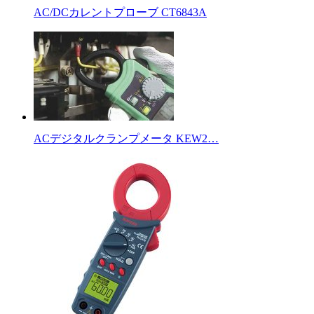
AC/DCカレントプローブ CT6843A
ACデジタルクランプメータ KEW2…