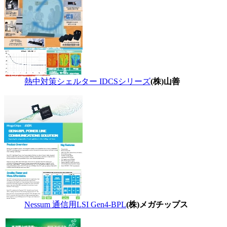
熱中対策シェルター IDCSシリーズ
(株)山善
Nessum 通信用LSI Gen4-BPL
(株)メガチップス