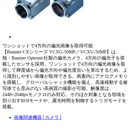
ワンショットで4方向の偏光画像を取得可能
【Baumer CXシリーズ VCXG-50MP／VCXU-50MP】は、
独・Baumer Optronic社製の偏光カメラ。4方向の偏光子を搭
載したセンサを採用。ワンショットで4方向の偏光画像を取
得して輝度値から偏光方向や偏光度合いを算出するため、よ
り識別しやすい画像が取得できる。画素内にアナログメモリ
を搭載し、グローバルシャッタ機能を備え、高速移動する被
写体でも歪みのない高画質の撮影が可能。解像度は、
2448×2048pxモノクロのみ対応。そのほか対象となる領域を
切り出すROIモードや、露光時間を制御するトリガモードを
搭載。
画像関連機器
│
カメラ
│