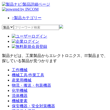
>
製品カテゴリー
製品ナビは、工業製品からエレクトロニクス、IT製品まで、
探している製品が見つかります
工作機械
機械工具/作業工具
産業用機械
物流・搬送・包装機器
化学機械
流体機器
機械要素
保安機器・安全対策機器