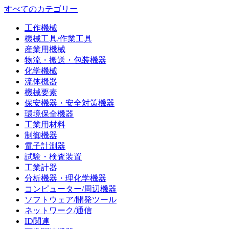
すべてのカテゴリー
工作機械
機械工具/作業工具
産業用機械
物流・搬送・包装機器
化学機械
流体機器
機械要素
保安機器・安全対策機器
環境保全機器
工業用材料
制御機器
電子計測器
試験・検査装置
工業計器
分析機器・理化学機器
コンピューター/周辺機器
ソフトウェア/開発ツール
ネットワーク/通信
ID関連