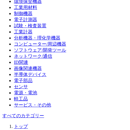
環境保全機器
工業用材料
制御機器
電子計測器
試験・検査装置
工業計器
分析機器・理化学機器
コンピューター/周辺機器
ソフトウェア/開発ツール
ネットワーク/通信
ID関連
画像関連機器
半導体デバイス
電子部品
センサ
電源・電池
軽工品
サービス・その他
すべてのカテゴリー
トップ