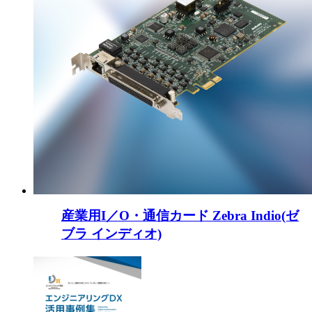
産業用I／O・通信カード Zebra Indio(ゼ
ブラ インディオ)